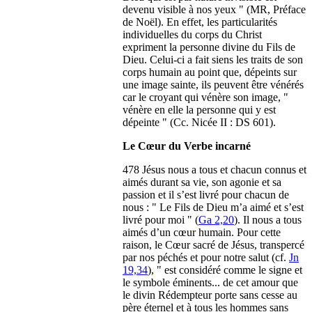
devenu visible à nos yeux " (MR, Préface
de Noël). En effet, les particularités
individuelles du corps du Christ
expriment la personne divine du Fils de
Dieu. Celui-ci a fait siens les traits de son
corps humain au point que, dépeints sur
une image sainte, ils peuvent être vénérés
car le croyant qui vénère son image, "
vénère en elle la personne qui y est
dépeinte " (Cc. Nicée II : DS 601).
Le Cœur du Verbe incarné
478 Jésus nous a tous et chacun connus et
aimés durant sa vie, son agonie et sa
passion et il s’est livré pour chacun de
nous : " Le Fils de Dieu m’a aimé et s’est
livré pour moi " (
Ga 2,20
). Il nous a tous
aimés d’un cœur humain. Pour cette
raison, le Cœur sacré de Jésus, transpercé
par nos péchés et pour notre salut (cf.
Jn
19,34
), " est considéré comme le signe et
le symbole éminents... de cet amour que
le divin Rédempteur porte sans cesse au
père éternel et à tous les hommes sans