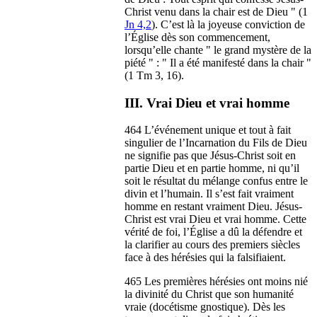
Christ venu dans la chair est de Dieu " (1
Jn 4,2
). C’est là la joyeuse conviction de
l’Église dès son commencement,
lorsqu’elle chante " le grand mystère de la
piété " : " Il a été manifesté dans la chair "
(1 Tm 3, 16).
III. Vrai Dieu et vrai homme
464 L’événement unique et tout à fait
singulier de l’Incarnation du Fils de Dieu
ne signifie pas que Jésus-Christ soit en
partie Dieu et en partie homme, ni qu’il
soit le résultat du mélange confus entre le
divin et l’humain. Il s’est fait vraiment
homme en restant vraiment Dieu. Jésus-
Christ est vrai Dieu et vrai homme. Cette
vérité de foi, l’Église a dû la défendre et
la clarifier au cours des premiers siècles
face à des hérésies qui la falsifiaient.
465 Les premières hérésies ont moins nié
la divinité du Christ que son humanité
vraie (docétisme gnostique). Dès les