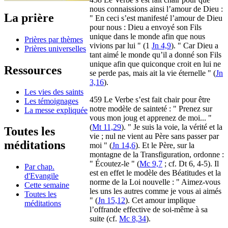
nous connaissions ainsi l’amour de Dieu :
La prière
" En ceci s’est manifesté l’amour de Dieu
pour nous : Dieu a envoyé son Fils
unique dans le monde afin que nous
Prières par thèmes
vivions par lui " (1
Jn 4,9
). " Car Dieu a
Prières universelles
tant aimé le monde qu’il a donné son Fils
unique afin que quiconque croit en lui ne
Ressources
se perde pas, mais ait la vie éternelle " (
Jn
3,16
).
Les vies des saints
459 Le Verbe s’est fait chair pour être
Les témoignages
notre modèle de sainteté : " Prenez sur
La messe expliquée
vous mon joug et apprenez de moi... "
(
Mt 11,29
). " Je suis la voie, la vérité et la
Toutes les
vie ; nul ne vient au Père sans passer par
méditations
moi " (
Jn 14,6
). Et le Père, sur la
montagne de la Transfiguration, ordonne :
" Écoutez-le " (
Mc 9,7
; cf. Dt 6, 4-5). Il
Par chap.
est en effet le modèle des Béatitudes et la
d'Evangile
norme de la Loi nouvelle : " Aimez-vous
Cette semaine
les uns les autres comme je vous ai aimés
Toutes les
" (
Jn 15,12
). Cet amour implique
méditations
l’offrande effective de soi-même à sa
suite (cf.
Mc 8,34
).