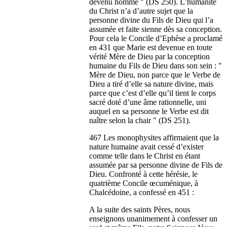
devenu homme " (DS 250). L’humanité
du Christ n’a d’autre sujet que la
personne divine du Fils de Dieu qui l’a
assumée et faite sienne dès sa conception.
Pour cela le Concile d’Ephèse a proclamé
en 431 que Marie est devenue en toute
vérité Mère de Dieu par la conception
humaine du Fils de Dieu dans son sein : "
Mère de Dieu, non parce que le Verbe de
Dieu a tiré d’elle sa nature divine, mais
parce que c’est d’elle qu’il tient le corps
sacré doté d’une âme rationnelle, uni
auquel en sa personne le Verbe est dit
naître selon la chair " (DS 251).
467 Les monophysites affirmaient que la
nature humaine avait cessé d’exister
comme telle dans le Christ en étant
assumée par sa personne divine de Fils de
Dieu. Confronté à cette hérésie, le
quatrième Concile œcuménique, à
Chalcédoine, a confessé en 451 :
A la suite des saints Pères, nous
enseignons unanimement à confesser un