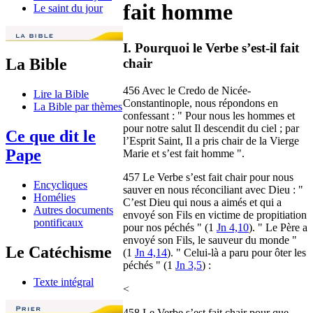
fait homme
Le saint du jour
I. Pourquoi le Verbe s’est-il fait
La Bible
chair
456 Avec le Credo de Nicée-
Lire la Bible
Constantinople, nous répondons en
La Bible par thèmes
confessant : " Pour nous les hommes et
pour notre salut Il descendit du ciel ; par
Ce que dit le
l’Esprit Saint, Il a pris chair de la Vierge
Pape
Marie et s’est fait homme ".
457 Le Verbe s’est fait chair pour nous
Encycliques
sauver en nous réconciliant avec Dieu : "
Homélies
C’est Dieu qui nous a aimés et qui a
Autres documents
envoyé son Fils en victime de propitiation
pontificaux
pour nos péchés " (1
Jn 4,10
). " Le Père a
envoyé son Fils, le sauveur du monde "
Le Catéchisme
(1
Jn 4,14
). " Celui-là a paru pour ôter les
péchés " (1
Jn 3,5
) :
Texte intégral
<
458 Le Verbe s’est fait chair pour que