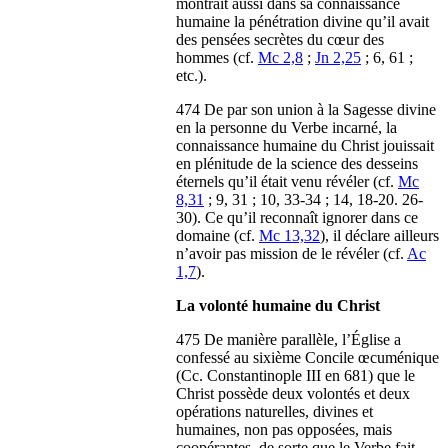
montrait aussi dans sa connaissance
humaine la pénétration divine qu’il avait
des pensées secrètes du cœur des
hommes (cf.
Mc 2,8
;
Jn 2,25
; 6, 61 ;
etc.).
474 De par son union à la Sagesse divine
en la personne du Verbe incarné, la
connaissance humaine du Christ jouissait
en plénitude de la science des desseins
éternels qu’il était venu révéler (cf.
Mc
8,31
; 9, 31 ; 10, 33-34 ; 14, 18-20. 26-
30). Ce qu’il reconnaît ignorer dans ce
domaine (cf.
Mc 13,32
), il déclare ailleurs
n’avoir pas mission de le révéler (cf.
Ac
1,7
).
La volonté humaine du Christ
475 De manière parallèle, l’Église a
confessé au sixième Concile œcuménique
(Cc. Constantinople III en 681) que le
Christ possède deux volontés et deux
opérations naturelles, divines et
humaines, non pas opposées, mais
coopérantes, de sorte que le Verbe fait