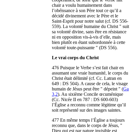
chair a voulu humainement dans
l’obéissance à son Père tout ce qu’il a
décidé divinement avec le Père et le
Saint-Esprit pour notre salut (cf. DS 556-
559). La volonté humaine du Christ " suit
sa volonté divine, sans être en résistance
ni en opposition vis-à-vis d’elle, mais
bien plutôt en étant subordonnée à cette
volonté toute-puissante " (DS 556).
Le vrai corps du Christ
476 Puisque le Verbe s’est fait chair en
assumant une vraie humanité, le corps du
Christ était délimité (cf. Cc. Latran en
649 : DS 504). A cause de cela, le visage
humain de Jésus peut être " dépeint " (
Ga
3,2
). Au sixième Concile œcuménique
(Cc. Nicée II en 787 : DS 600-603)
l’Église a reconnu comme légitime qu’il
soit représenté sur des images saintes.
477 En même temps l’Église a toujours
reconnu que, dans le corps de Jésus, "
Dieu qui est par nature invisible est