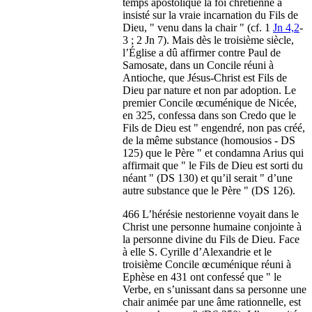
temps apostolique la foi chrétienne a
insisté sur la vraie incarnation du Fils de
Dieu, " venu dans la chair " (cf. 1
Jn 4,2
-
3 ; 2 Jn 7). Mais dès le troisième siècle,
l’Église a dû affirmer contre Paul de
Samosate, dans un Concile réuni à
Antioche, que Jésus-Christ est Fils de
Dieu par nature et non par adoption. Le
premier Concile œcuménique de Nicée,
en 325, confessa dans son Credo que le
Fils de Dieu est " engendré, non pas créé,
de la même substance (homousios - DS
125) que le Père " et condamna Arius qui
affirmait que " le Fils de Dieu est sorti du
néant " (DS 130) et qu’il serait " d’une
autre substance que le Père " (DS 126).
466 L’hérésie nestorienne voyait dans le
Christ une personne humaine conjointe à
la personne divine du Fils de Dieu. Face
à elle S. Cyrille d’Alexandrie et le
troisième Concile œcuménique réuni à
Ephèse en 431 ont confessé que " le
Verbe, en s’unissant dans sa personne une
chair animée par une âme rationnelle, est