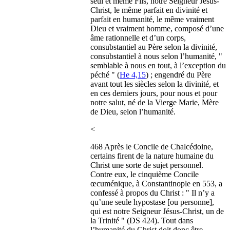
seul et même Fils, notre Seigneur Jésus-
Christ, le même parfait en divinité et
parfait en humanité, le même vraiment
Dieu et vraiment homme, composé d’une
âme rationnelle et d’un corps,
consubstantiel au Père selon la divinité,
consubstantiel à nous selon l’humanité, "
semblable à nous en tout, à l’exception du
péché " (
He 4,15
) ; engendré du Père
avant tout les siècles selon la divinité, et
en ces derniers jours, pour nous et pour
notre salut, né de la Vierge Marie, Mère
de Dieu, selon l’humanité.
<
468 Après le Concile de Chalcédoine,
certains firent de la nature humaine du
Christ une sorte de sujet personnel.
Contre eux, le cinquième Concile
œcuménique, à Constantinople en 553, a
confessé à propos du Christ : " Il n’y a
qu’une seule hypostase [ou personne],
qui est notre Seigneur Jésus-Christ, un de
la Trinité " (DS 424). Tout dans
l’humanité du Christ doit donc être