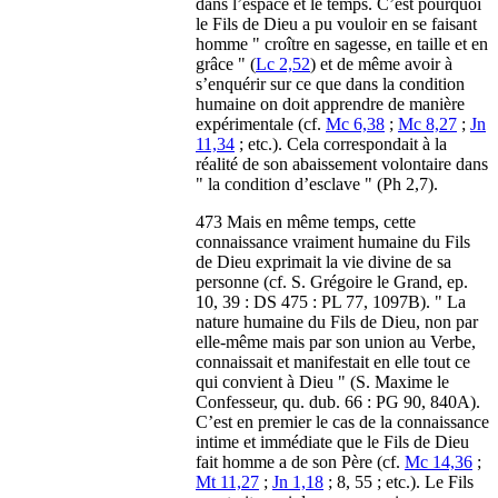
dans l’espace et le temps. C’est pourquoi
le Fils de Dieu a pu vouloir en se faisant
homme " croître en sagesse, en taille et en
grâce " (
Lc 2,52
) et de même avoir à
s’enquérir sur ce que dans la condition
humaine on doit apprendre de manière
expérimentale (cf.
Mc 6,38
;
Mc 8,27
;
Jn
11,34
; etc.). Cela correspondait à la
réalité de son abaissement volontaire dans
" la condition d’esclave " (Ph 2,7).
473 Mais en même temps, cette
connaissance vraiment humaine du Fils
de Dieu exprimait la vie divine de sa
personne (cf. S. Grégoire le Grand, ep.
10, 39 : DS 475 : PL 77, 1097B). " La
nature humaine du Fils de Dieu, non par
elle-même mais par son union au Verbe,
connaissait et manifestait en elle tout ce
qui convient à Dieu " (S. Maxime le
Confesseur, qu. dub. 66 : PG 90, 840A).
C’est en premier le cas de la connaissance
intime et immédiate que le Fils de Dieu
fait homme a de son Père (cf.
Mc 14,36
;
Mt 11,27
;
Jn 1,18
; 8, 55 ; etc.). Le Fils