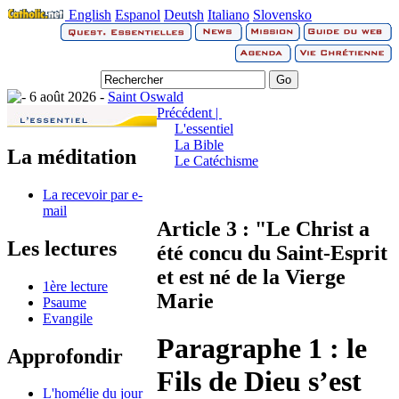
English
Espanol
Deutsh
Italiano
Slovensko
6 août 2026 -
Saint Oswald
Précédent |
L'essentiel
La Bible
La méditation
Le Catéchisme
La recevoir par e-
mail
Article 3 : "Le Christ a
Les lectures
été concu du Saint-Esprit
et est né de la Vierge
1ère lecture
Marie
Psaume
Evangile
Paragraphe 1 : le
Approfondir
Fils de Dieu s’est
L'homélie du jour