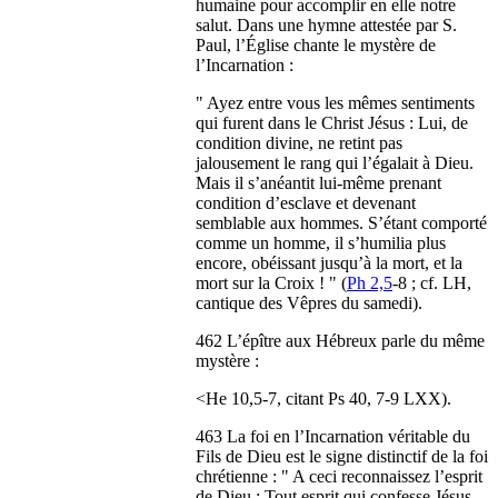
humaine pour accomplir en elle notre
salut. Dans une hymne attestée par S.
Paul, l’Église chante le mystère de
l’Incarnation :
" Ayez entre vous les mêmes sentiments
qui furent dans le Christ Jésus : Lui, de
condition divine, ne retint pas
jalousement le rang qui l’égalait à Dieu.
Mais il s’anéantit lui-même prenant
condition d’esclave et devenant
semblable aux hommes. S’étant comporté
comme un homme, il s’humilia plus
encore, obéissant jusqu’à la mort, et la
mort sur la Croix ! " (
Ph 2,5
-8 ; cf. LH,
cantique des Vêpres du samedi).
462 L’épître aux Hébreux parle du même
mystère :
<
He 10,5-7, citant Ps 40, 7-9 LXX).
463 La foi en l’Incarnation véritable du
Fils de Dieu est le signe distinctif de la foi
chrétienne : " A ceci reconnaissez l’esprit
de Dieu : Tout esprit qui confesse Jésus-