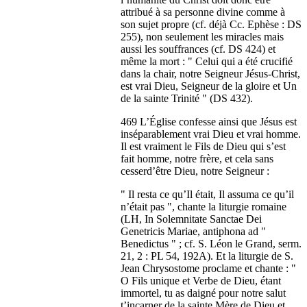
attribué à sa personne divine comme à
son sujet propre (cf. déjà Cc. Ephèse : DS
255), non seulement les miracles mais
aussi les souffrances (cf. DS 424) et
même la mort : " Celui qui a été crucifié
dans la chair, notre Seigneur Jésus-Christ,
est vrai Dieu, Seigneur de la gloire et Un
de la sainte Trinité " (DS 432).
469 L’Église confesse ainsi que Jésus est
inséparablement vrai Dieu et vrai homme.
Il est vraiment le Fils de Dieu qui s’est
fait homme, notre frère, et cela sans
cesserd’être Dieu, notre Seigneur :
" Il resta ce qu’Il était, Il assuma ce qu’il
n’était pas ", chante la liturgie romaine
(LH, In Solemnitate Sanctae Dei
Genetricis Mariae, antiphona ad "
Benedictus " ; cf. S. Léon le Grand, serm.
21, 2 : PL 54, 192A). Et la liturgie de S.
Jean Chrysostome proclame et chante : "
O Fils unique et Verbe de Dieu, étant
immortel, tu as daigné pour notre salut
t’incarner de la sainte Mère de Dieu et