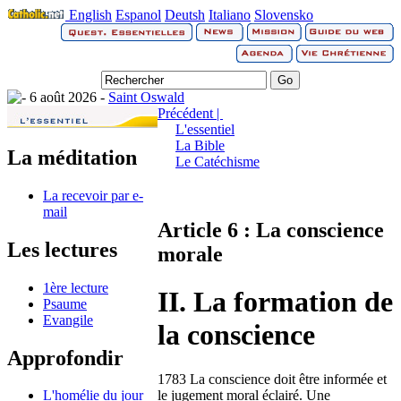
English
Espanol
Deutsh
Italiano
Slovensko
6 août 2026 -
Saint Oswald
Précédent |
L'essentiel
La Bible
La méditation
Le Catéchisme
La recevoir par e-
mail
Article 6 : La conscience
Les lectures
morale
1ère lecture
II. La formation de
Psaume
Evangile
la conscience
Approfondir
1783 La conscience doit être informée et
le jugement moral éclairé. Une
L'homélie du jour