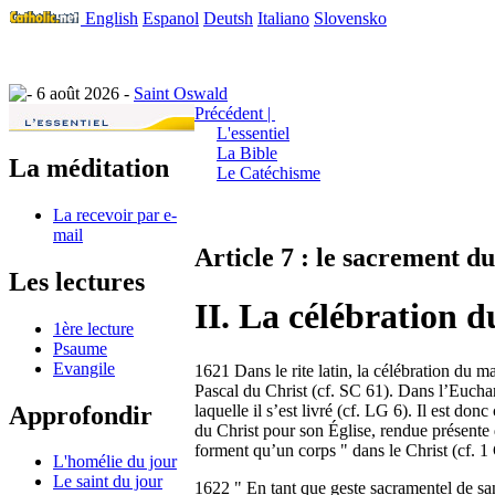
English
Espanol
Deutsh
Italiano
Slovensko
6 août 2026 -
Saint Oswald
Précédent |
L'essentiel
La Bible
La méditation
Le Catéchisme
La recevoir par e-
mail
Article 7 : le sacrement d
Les lectures
II. La célébration 
1ère lecture
Psaume
Evangile
1621 Dans le rite latin, la célébration du 
Pascal du Christ (cf. SC 61). Dans l’Euchari
Approfondir
laquelle il s’est livré (cf. LG 6). Il est do
du Christ pour son Église, rendue présente 
forment qu’un corps " dans le Christ (cf. 1
L'homélie du jour
Le saint du jour
1622 " En tant que geste sacramentel de sanc