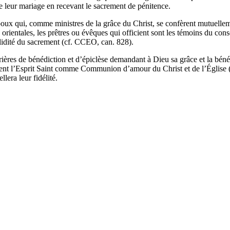
de leur mariage en recevant le sacrement de pénitence.
 époux qui, comme ministres de la grâce du Christ, se confèrent mutuell
 orientales, les prêtres ou évêques qui officient sont les témoins du 
validité du sacrement (cf. CCEO, can. 828).
prières de bénédiction et d’épiclèse demandant à Dieu sa grâce et la bé
vent l’Esprit Saint comme Communion d’amour du Christ et de l’Église 
lera leur fidélité.