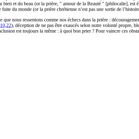
du bien et du beau (or la prière, " amour de la Beauté " [philocalie], est 
 fuite du monde (or la prière chrétienne n’est pas une sortie de l’histoire
 ce que nous ressentons comme nos échecs dans la prière : découragement
10,22
), déception de ne pas être exaucés selon notre volonté propre, ble
conclusion est toujours la même : à quoi bon prier ? Pour vaincre ces obsta