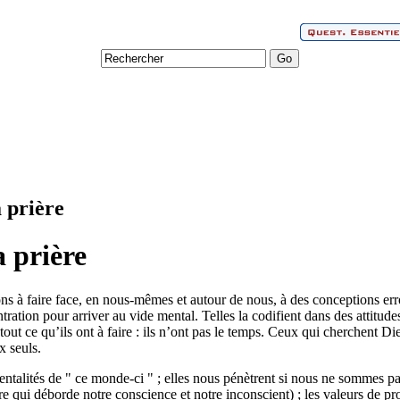
a prière
a prière
s à faire face, en nous-mêmes et autour de nous, à des conceptions erro
ration pour arriver au vide mental. Telles la codifient dans des attitude
out ce qu’ils ont à faire : ils n’ont pas le temps. Ceux qui cherchent Die
x seuls.
talités de " ce monde-ci " ; elles nous pénètrent si nous ne sommes pas v
ère qui déborde notre conscience et notre inconscient) ; les valeurs de pr