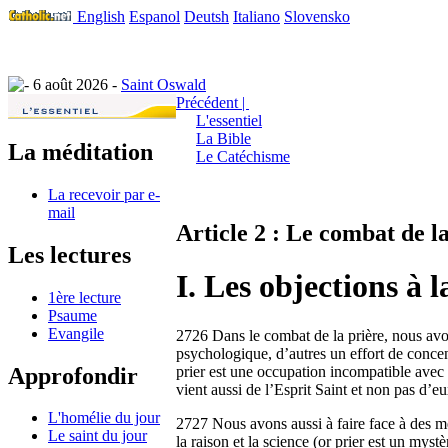
English
Espanol
Deutsh
Italiano
Slovensko
6 août 2026 -
Saint Oswald
Précédent |
L'essentiel
La Bible
La méditation
Le Catéchisme
La recevoir par e-
mail
Article 2 : Le combat de l
Les lectures
I. Les objections à l
1ère lecture
Psaume
Evangile
2726 Dans le combat de la prière, nous avon
psychologique, d’autres un effort de concent
Approfondir
prier est une occupation incompatible avec t
vient aussi de l’Esprit Saint et non pas d’eu
L'homélie du jour
2727 Nous avons aussi à faire face à des men
Le saint du jour
la raison et la science (or prier est un myst