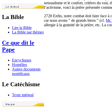
sensualisme et le confort, critères du vrai, 
l’activisme, voici la prière présentée comme
2728 Enfin, notre combat doit faire face à
La Bible
car nous avons " de grands biens " (cf.
Mc 
allergie à la gratuité de la prière, etc. La 
Lire la Bible
La Bible par thèmes
Ce que dit le
Pape
Encycliques
Homélies
Autres documents
pontificaux
Le Catéchisme
Texte intégral