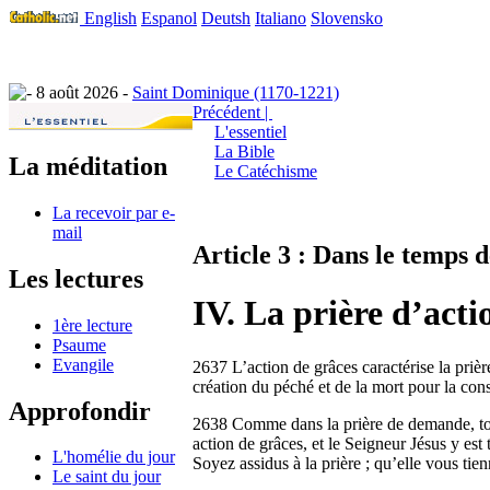
English
Espanol
Deutsh
Italiano
Slovensko
8 août 2026 -
Saint Dominique (1170-1221)
Précédent |
L'essentiel
La Bible
La méditation
Le Catéchisme
La recevoir par e-
mail
Article 3 : Dans le temps d
Les lectures
IV. La prière d’acti
1ère lecture
Psaume
Evangile
2637 L’action de grâces caractérise la prière
création du péché et de la mort pour la con
Approfondir
2638 Comme dans la prière de demande, tout
action de grâces, et le Seigneur Jésus y est
L'homélie du jour
Soyez assidus à la prière ; qu’elle vous tien
Le saint du jour