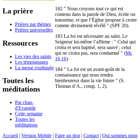
182 " Nous croyons tout ce qui est
La prière
contenu dans la parole de Dieu, écrite ou
transmise, et que l’Église propose à croire
Prières par thèmes
comme divinement révélé " (SPF 20).
Prières universelles
183 La foi est nécessaire au salut. Le
Ressources
Seigneur lui-même l’affirme : " Celui qui
croira et sera baptisé, sera sauvé ; celui
qui ne croira pas, sera condamné " (
Mc
Les vies des saints
16,16
).
Les témoignages
La messe expliquée
184 " La foi est un avant-goût de la
connaissance qui nous rendra
Toutes les
bienheureux dans la vie future " (S.
Thomas d’A., comp. 1, 2).
méditations
Par chap.
d'Evangile
Cette semaine
Toutes les
méditations
Accueil
|
Version Mobile
|
Faire un don
|
Contact
|
Qui sommes nous