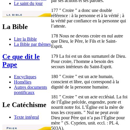
par ses actions et ses paroles.
Le saint du jour
177 " Croire " a donc une double
référence : à la personne et à la vérité ; à
la vérité par confiance en la personne qui
La Bible
l’atteste.
178 Nous ne devons croire en nul autre
Lire la Bible
que Dieu, le Père, le Fils et le Saint-
La Bible par thèmes
Esprit.
Ce que dit le
179 La foi est un don surnaturel de Dieu.
Pour croire, l’homme a besoin des
Pape
secours intérieurs du Saint-Esprit.
180 " Croire " est un acte humain,
Encycliques
conscient et libre, qui correspond à la
Homélies
dignité de la personne humaine.
Autres documents
pontificaux
181 " Croire " est un acte ecclésial. La foi
de l’Église précède, engendre, porte et
Le Catéchisme
nourrit notre foi. L’Église est la mère de
tous les croyants. " Nul ne peut avoir
Texte intégral
Dieu pour Père qui n’a pas l’Église pour
mère " (S. Cyprien, unit. eccl. : PL 4,
503A).