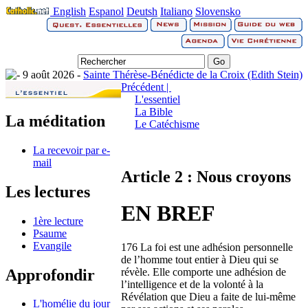
English
Espanol
Deutsh
Italiano
Slovensko
9 août 2026 -
Sainte Thérèse-Bénédicte de la Croix (Edith Stein)
Précédent |
L'essentiel
La Bible
La méditation
Le Catéchisme
La recevoir par e-
mail
Article 2 : Nous croyons
Les lectures
EN BREF
1ère lecture
Psaume
Evangile
176 La foi est une adhésion personnelle
de l’homme tout entier à Dieu qui se
Approfondir
révèle. Elle comporte une adhésion de
l’intelligence et de la volonté à la
Révélation que Dieu a faite de lui-même
L'homélie du jour