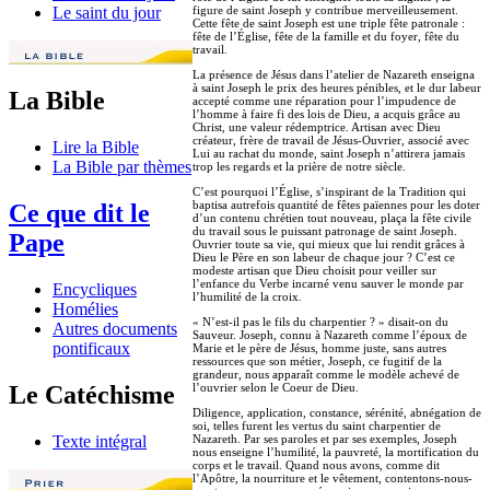
figure de saint Joseph y contribue merveilleusement.
Le saint du jour
Cette fête de saint Joseph est une triple fête patronale :
fête de l’Église, fête de la famille et du foyer, fête du
travail.
La présence de Jésus dans l’atelier de Nazareth enseigna
à saint Joseph le prix des heures pénibles, et le dur labeur
La Bible
accepté comme une réparation pour l’impudence de
l’homme à faire fi des lois de Dieu, a acquis grâce au
Christ, une valeur rédemptrice. Artisan avec Dieu
créateur, frère de travail de Jésus-Ouvrier, associé avec
Lire la Bible
Lui au rachat du monde, saint Joseph n’attirera jamais
La Bible par thèmes
trop les regards et la prière de notre siècle.
C’est pourquoi l’Église, s’inspirant de la Tradition qui
baptisa autrefois quantité de fêtes païennes pour les doter
Ce que dit le
d’un contenu chrétien tout nouveau, plaça la fête civile
du travail sous le puissant patronage de saint Joseph.
Pape
Ouvrier toute sa vie, qui mieux que lui rendit grâces à
Dieu le Père en son labeur de chaque jour ? C’est ce
modeste artisan que Dieu choisit pour veiller sur
l’enfance du Verbe incarné venu sauver le monde par
Encycliques
l’humilité de la croix.
Homélies
« N’est-il pas le fils du charpentier ? » disait-on du
Autres documents
Sauveur. Joseph, connu à Nazareth comme l’époux de
pontificaux
Marie et le père de Jésus, homme juste, sans autres
ressources que son métier, Joseph, ce fugitif de la
grandeur, nous apparaît comme le modèle achevé de
l’ouvrier selon le Coeur de Dieu.
Le Catéchisme
Diligence, application, constance, sérénité, abnégation de
soi, telles furent les vertus du saint charpentier de
Nazareth. Par ses paroles et par ses exemples, Joseph
Texte intégral
nous enseigne l’humilité, la pauvreté, la mortification du
corps et le travail. Quand nous avons, comme dit
l’Apôtre, la nourriture et le vêtement, contentons-nous-