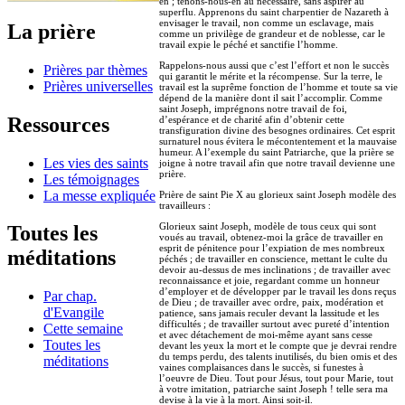
en ; tenons-nous-en au nécessaire, sans aspirer au
superflu. Apprenons du saint charpentier de Nazareth à
envisager le travail, non comme un esclavage, mais
La prière
comme un privilège de grandeur et de noblesse, car le
travail expie le péché et sanctifie l’homme.
Rappelons-nous aussi que c’est l’effort et non le succès
Prières par thèmes
qui garantit le mérite et la récompense. Sur la terre, le
Prières universelles
travail est la suprême fonction de l’homme et toute sa vie
dépend de la manière dont il sait l’accomplir. Comme
saint Joseph, imprégnons notre travail de foi,
Ressources
d’espérance et de charité afin d’obtenir cette
transfiguration divine des besognes ordinaires. Cet esprit
surnaturel nous évitera le mécontentement et la mauvaise
humeur. A l’exemple du saint Patriarche, que la prière se
Les vies des saints
joigne à notre travail afin que notre travail devienne une
prière.
Les témoignages
La messe expliquée
Prière de saint Pie X au glorieux saint Joseph modèle des
travailleurs :
Glorieux saint Joseph, modèle de tous ceux qui sont
Toutes les
voués au travail, obtenez-moi la grâce de travailler en
esprit de pénitence pour l’expiation de mes nombreux
méditations
péchés ; de travailler en conscience, mettant le culte du
devoir au-dessus de mes inclinations ; de travailler avec
reconnaissance et joie, regardant comme un honneur
d’employer et de développer par le travail les dons reçus
Par chap.
de Dieu ; de travailler avec ordre, paix, modération et
d'Evangile
patience, sans jamais reculer devant la lassitude et les
difficultés ; de travailler surtout avec pureté d’intention
Cette semaine
et avec détachement de moi-même ayant sans cesse
Toutes les
devant les yeux la mort et le compte que je devrai rendre
du temps perdu, des talents inutilisés, du bien omis et des
méditations
vaines complaisances dans le succès, si funestes à
l’oeuvre de Dieu. Tout pour Jésus, tout pour Marie, tout
à votre imitation, patriarche saint Joseph ! telle sera ma
devise à la vie à la mort. Ainsi soit-il.