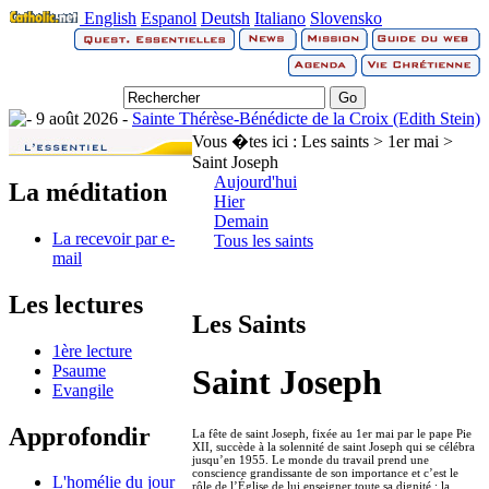
English
Espanol
Deutsh
Italiano
Slovensko
9 août 2026 -
Sainte Thérèse-Bénédicte de la Croix (Edith Stein)
Vous �tes ici :
Les saints > 1er mai >
Saint Joseph
Aujourd'hui
La méditation
Hier
Demain
La recevoir par e-
Tous les saints
mail
Les lectures
Les Saints
1ère lecture
Psaume
Saint Joseph
Evangile
Approfondir
La fête de saint Joseph, fixée au 1er mai par le pape Pie
XII, succède à la solennité de saint Joseph qui se célébra
jusqu’en 1955. Le monde du travail prend une
conscience grandissante de son importance et c’est le
L'homélie du jour
rôle de l’Église de lui enseigner toute sa dignité ; la