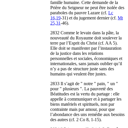
famille humaine. Cette demande de la
Prière du Seigneur ne peut être isolée des
paraboles du pauvre Lazare (cf.
Lc
16,19
-31) et du jugement dernier (cf.
Mt
25,31
-46).
2832 Comme le levain dans la pâte, la
nouveauté du Royaume doit soulever la
terre par l’Esprit du Christ (cf. AA 5).
Elle doit se manifester par l’instauration
de la justice dans les relations
personnelles et sociales, économiques et
internationales, sans jamais oublier qu’il
n’y a pas de structure juste sans des
humains qui veulent être justes.
2833 Il s’agit de " notre " pain, " un "
pour " plusieurs ". La pauvreté des
Béatitudes est la vertu du partage : elle
appelle à communiquer et à partager les
biens matériels et spirituels, non par
contrainte mais par amour, pour que
l’abondance des uns remédie aux besoins
des autres (cf. 2 Co 8, 1-15).