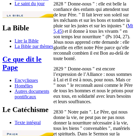
Le saint du jour
2828 " Donne-nous " : elle est belle la
confiance des enfants qui attendent tout
de leur Père. " Il fait lever son soleil sur
les méchants et sur les bons et tomber la
pluie sur les justes et sur les injustes " (
Mt
La Bible
5,45
) et il donne à tous les vivants " en
son temps leur nourriture " (Ps 104, 27).
Lire la Bible
Jésus nous apprend cette demande : elle
La Bible par thèmes
glorifie en effet notre Père parce qu’elle
reconnaît combien il est Bon au-delà de
Ce que dit le
toute bonté.
Pape
2829 " Donne-nous " est encore
l’expression de l’Alliance : nous sommes
à Lui et il est à nous, pour nous. Mais ce
Encycliques
" nous " le reconnaît aussi comme le Père
Homélies
de tous les hommes et nous le prions pour
Autres documents
eux tous, en solidarité avec leurs besoins
pontificaux
et leurs souffrances.
Le Catéchisme
2830 " Notre pain ". Le Père, qui nous
donne la vie, ne peut pas ne pas nous
Texte intégral
donner la nourriture nécessaire à la vie,
tous les biens " convenables ", matériels
et spirituels. Dans le Sermon sur la