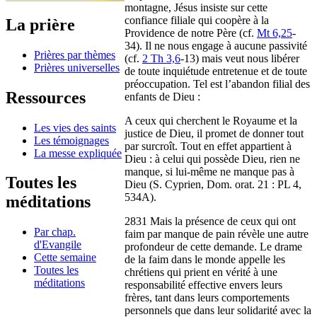
montagne, Jésus insiste sur cette
confiance filiale qui coopère à la
La prière
Providence de notre Père (cf.
Mt 6,25
-
34). Il ne nous engage à aucune passivité
Prières par thèmes
(cf.
2 Th 3,6
-13) mais veut nous libérer
Prières universelles
de toute inquiétude entretenue et de toute
préoccupation. Tel est l’abandon filial des
Ressources
enfants de Dieu :
A ceux qui cherchent le Royaume et la
Les vies des saints
justice de Dieu, il promet de donner tout
Les témoignages
par surcroît. Tout en effet appartient à
La messe expliquée
Dieu : à celui qui possède Dieu, rien ne
manque, si lui-même ne manque pas à
Toutes les
Dieu (S. Cyprien, Dom. orat. 21 : PL 4,
534A).
méditations
2831 Mais la présence de ceux qui ont
Par chap.
faim par manque de pain révèle une autre
d'Evangile
profondeur de cette demande. Le drame
Cette semaine
de la faim dans le monde appelle les
Toutes les
chrétiens qui prient en vérité à une
méditations
responsabilité effective envers leurs
frères, tant dans leurs comportements
personnels que dans leur solidarité avec la