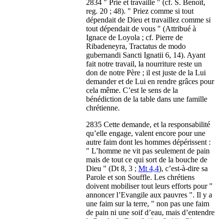
2834 " Prie et travaille " (cf. S. Benoît,
reg. 20 ; 48). " Priez comme si tout
dépendait de Dieu et travaillez comme si
tout dépendait de vous " (Attribué à
Ignace de Loyola ; cf. Pierre de
Ribadeneyra, Tractatus de modo
gubernandi Sancti Ignatii 6, 14). Ayant
fait notre travail, la nourriture reste un
don de notre Père ; il est juste de la Lui
demander et de Lui en rendre grâces pour
cela même. C’est le sens de la
bénédiction de la table dans une famille
chrétienne.
2835 Cette demande, et la responsabilité
qu’elle engage, valent encore pour une
autre faim dont les hommes dépérissent :
" L’homme ne vit pas seulement de pain
mais de tout ce qui sort de la bouche de
Dieu " (Dt 8, 3 ;
Mt 4,4
), c’est-à-dire sa
Parole et son Souffle. Les chrétiens
doivent mobiliser tout leurs efforts pour "
annoncer l’Evangile aux pauvres ". Il y a
une faim sur la terre, " non pas une faim
de pain ni une soif d’eau, mais d’entendre