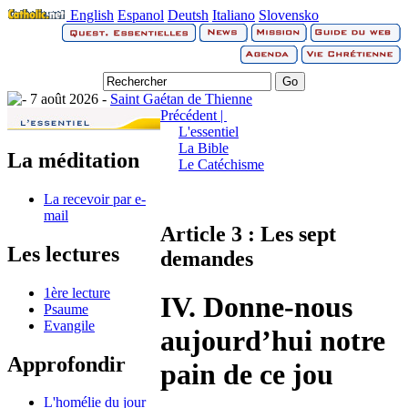
English
Espanol
Deutsh
Italiano
Slovensko
7 août 2026 -
Saint Gaétan de Thienne
Précédent |
L'essentiel
La Bible
La méditation
Le Catéchisme
La recevoir par e-
mail
Article 3 : Les sept
Les lectures
demandes
1ère lecture
IV. Donne-nous
Psaume
Evangile
aujourd’hui notre
Approfondir
pain de ce jou
L'homélie du jour