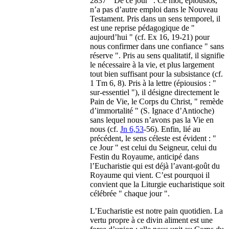
2837 " De ce jour ". Ce mot, épiousios,
n’a pas d’autre emploi dans le Nouveau
Testament. Pris dans un sens temporel, il
est une reprise pédagogique de "
aujourd’hui " (cf. Ex 16, 19-21) pour
nous confirmer dans une confiance " sans
réserve ". Pris au sens qualitatif, il signifie
le nécessaire à la vie, et plus largement
tout bien suffisant pour la subsistance (cf.
1 Tm 6, 8). Pris à la lettre (épiousios : "
sur-essentiel "), il désigne directement le
Pain de Vie, le Corps du Christ, " remède
d’immortalité " (S. Ignace d’Antioche)
sans lequel nous n’avons pas la Vie en
nous (cf.
Jn 6,53
-56). Enfin, lié au
précédent, le sens céleste est évident : "
ce Jour " est celui du Seigneur, celui du
Festin du Royaume, anticipé dans
l’Eucharistie qui est déjà l’avant-goût du
Royaume qui vient. C’est pourquoi il
convient que la Liturgie eucharistique soit
célébrée " chaque jour ".
L’Eucharistie est notre pain quotidien. La
vertu propre à ce divin aliment est une