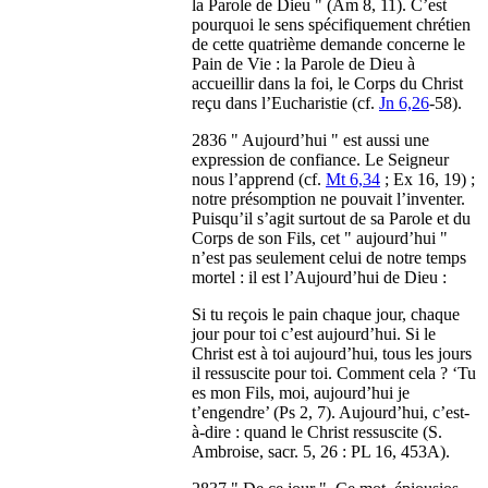
la Parole de Dieu " (Am 8, 11). C’est
pourquoi le sens spécifiquement chrétien
de cette quatrième demande concerne le
Pain de Vie : la Parole de Dieu à
accueillir dans la foi, le Corps du Christ
reçu dans l’Eucharistie (cf.
Jn 6,26
-58).
2836 " Aujourd’hui " est aussi une
expression de confiance. Le Seigneur
nous l’apprend (cf.
Mt 6,34
; Ex 16, 19) ;
notre présomption ne pouvait l’inventer.
Puisqu’il s’agit surtout de sa Parole et du
Corps de son Fils, cet " aujourd’hui "
n’est pas seulement celui de notre temps
mortel : il est l’Aujourd’hui de Dieu :
Si tu reçois le pain chaque jour, chaque
jour pour toi c’est aujourd’hui. Si le
Christ est à toi aujourd’hui, tous les jours
il ressuscite pour toi. Comment cela ? ‘Tu
es mon Fils, moi, aujourd’hui je
t’engendre’ (Ps 2, 7). Aujourd’hui, c’est-
à-dire : quand le Christ ressuscite (S.
Ambroise, sacr. 5, 26 : PL 16, 453A).