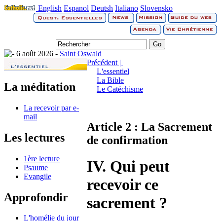
English
Espanol
Deutsh
Italiano
Slovensko
6 août 2026 -
Saint Oswald
Précédent |
L'essentiel
La Bible
La méditation
Le Catéchisme
La recevoir par e-
mail
Article 2 : La Sacrement
Les lectures
de confirmation
1ère lecture
IV. Qui peut
Psaume
Evangile
recevoir ce
Approfondir
sacrement ?
L'homélie du jour