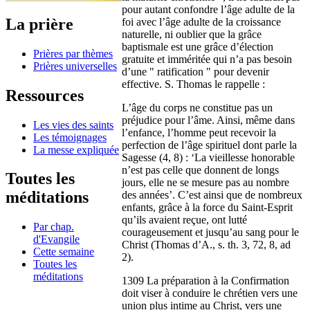
pour autant confondre l’âge adulte de la
La prière
foi avec l’âge adulte de la croissance
naturelle, ni oublier que la grâce
baptismale est une grâce d’élection
Prières par thèmes
gratuite et imméritée qui n’a pas besoin
Prières universelles
d’une " ratification " pour devenir
effective. S. Thomas le rappelle :
Ressources
L’âge du corps ne constitue pas un
préjudice pour l’âme. Ainsi, même dans
Les vies des saints
l’enfance, l’homme peut recevoir la
Les témoignages
perfection de l’âge spirituel dont parle la
La messe expliquée
Sagesse (4, 8) : ‘La vieillesse honorable
n’est pas celle que donnent de longs
Toutes les
jours, elle ne se mesure pas au nombre
méditations
des années’. C’est ainsi que de nombreux
enfants, grâce à la force du Saint-Esprit
qu’ils avaient reçue, ont lutté
Par chap.
courageusement et jusqu’au sang pour le
d'Evangile
Christ (Thomas d’A., s. th. 3, 72, 8, ad
Cette semaine
2).
Toutes les
méditations
1309 La préparation à la Confirmation
doit viser à conduire le chrétien vers une
union plus intime au Christ, vers une