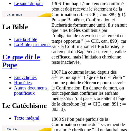
Le saint du jour
1306 Tout baptisé non encore confirmé
peut et doit recevoir le sacrement de la
Confirmation (cf. ⇒ CIC, can. 889, § 1).
Puisque Baptême, Confirmation et
Eucharistie forment une unité, il s’en suit
La Bible
que " les fidèles sont tenus par
l’obligation de recevoir ce sacrement en
Lire la Bible
temps opportun " (⇒ CIC, can. 890), car
La Bible par thèmes
sans la Confirmation et l’Eucharistie, le
sacrement du Baptême est, certes, valide
Ce que dit le
et efficace, mais l’initiation chrétienne
reste inachevée.
Pape
1307 La coutume latine, depuis des
siècles, indique " l’âge de la discrétion "
Encycliques
comme point de référence pour recevoir
Homélies
la Confirmation. En danger de mort, on
Autres documents
doit cependant confirmer les enfants
pontificaux
même s’ils n’ont pas encore atteint l’âge
de la discrétion (cf. ⇒ CIC, can. 891 ; ⇒
Le Catéchisme
883, 3).
Texte intégral
1308 Si l’on parle parfois de la
Confirmation comme du " sacrement de
la maturité chrétienne ", il ne faudrait pas