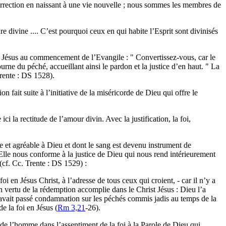
surrection en naissant à une vie nouvelle ; nous sommes les membres de
re divine .... C’est pourquoi ceux en qui habite l’Esprit sont divinisés
de Jésus au commencement de l’Evangile : " Convertissez-vous, car le
rne du péché, accueillant ainsi le pardon et la justice d’en haut. " La
Trente : DS 1528).
 fait suite à l’initiative de la miséricorde de Dieu qui offre le
ci la rectitude de l’amour divin. Avec la justification, la foi,
nte et agréable à Dieu et dont le sang est devenu instrument de
 Elle nous conforme à la justice de Dieu qui nous rend intérieurement
 (cf. Cc. Trente : DS 1529) :
foi en Jésus Christ, à l’adresse de tous ceux qui croient, - car il n’y a
 en vertu de la rédemption accomplie dans le Christ Jésus : Dieu l’a
il avait passé condamnation sur les péchés commis jadis au temps de la
de la foi en Jésus (
Rm 3,21
-26).
é de l’homme dans l’assentiment de la foi à la Parole de Dieu qui