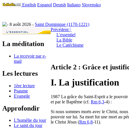
English
Espanol
Deutsh
Italiano
Slovensko
8 août 2026 -
Saint Dominique (1170-1221)
Précédent |
L'essentiel
La Bible
La méditation
Le Catéchisme
La recevoir par e-
mail
Article 2 : Grâce et justifi
Les lectures
I. La justification
1ère lecture
Psaume
Evangile
1987 La grâce du Saint-Esprit a le pouvoir d
et par le Baptême (cf.
Rm 6,3
-4) :
Approfondir
Si nous sommes morts avec le Christ, nous c
pouvoir sur lui. Sa mort fut une mort au p
L'homélie du jour
le Christ Jésus (
Rm 6,8
-11).
Le saint du jour