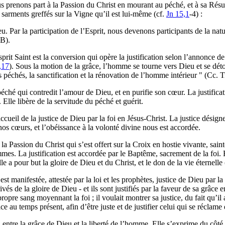
ous prenons part à la Passion du Christ en mourant au péché, et à sa Ré
s sarments greffés sur la Vigne qu’il est lui-même (cf.
Jn 15,1
-4) :
u. Par la participation de l’Esprit, nous devenons participants de la natu
5B).
rit Saint est la conversion qui opère la justification selon l’annonce 
,17
). Sous la motion de la grâce, l’homme se tourne vers Dieu et se détou
 péchés, la sanctification et la rénovation de l’homme intérieur " (Cc. 
hé qui contredit l’amour de Dieu, et en purifie son cœur. La justification
Elle libère de la servitude du péché et guérit.
ueil de la justice de Dieu par la foi en Jésus-Christ. La justice désigne i
nos cœurs, et l’obéissance à la volonté divine nous est accordée.
 la Passion du Christ qui s’est offert sur la Croix en hostie vivante, sai
mmes. La justification est accordée par le Baptême, sacrement de la foi.
le a pour but la gloire de Dieu et du Christ, et le don de la vie éternelle
est manifestée, attestée par la loi et les prophètes, justice de Dieu par la 
ivés de la gloire de Dieu - et ils sont justifiés par la faveur de sa grâce
ropre sang moyennant la foi ; il voulait montrer sa justice, du fait qu’
ce au temps présent, afin d’être juste et de justifier celui qui se réclame 
on entre la grâce de Dieu et la liberté de l’homme. Elle s’exprime du côt