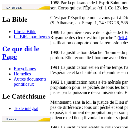
1988 Par la puissance de l’Esprit Saint, n
son Corps qui est l’Église (cf. 1 Co 12), le
C’est par l’Esprit que nous avons part à Die
La Bible
(S. Athanase, ep. Serap. 1, 24 : PG 26, 58
Lire la Bible
1989 La première œuvre de la grâce de l’Esp
La Bible par thèmes
Royaume des cieux est tout proche " (
Mt 4
justification comporte donc la rémission des
Ce que dit le
1990 La justification détache l’homme du péc
Pape
pardon. Elle réconcilie l’homme avec Dieu. 
1991 La justification est en même temps l’acc
Encycliques
l’espérance et la charité sont répandues en 
Homélies
Autres documents
1992 La justification nous a été méritée par
pontificaux
propitiation pour les péchés de tous les ho
justes par la puissance de sa miséricorde. El
Le Catéchisme
Maintenant, sans la loi, la justice de Dieu s’
pas de différence : tous ont péché et sont pr
Texte intégral
exposé, instrument de propitiation par son p
patience de Dieu ; il voulait montrer sa justi
1993 La justification établit la collaborati