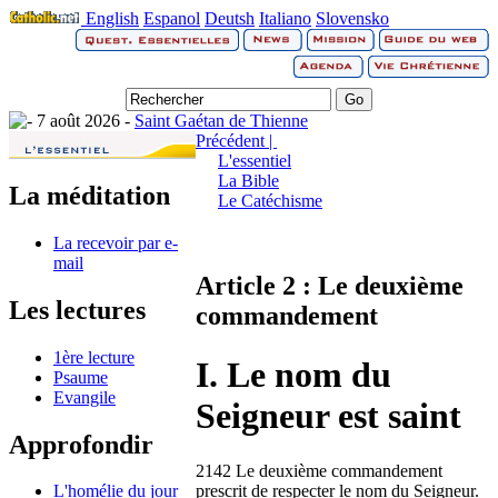
English
Espanol
Deutsh
Italiano
Slovensko
7 août 2026 -
Saint Gaétan de Thienne
Précédent |
L'essentiel
La Bible
La méditation
Le Catéchisme
La recevoir par e-
mail
Article 2 : Le deuxième
Les lectures
commandement
1ère lecture
I. Le nom du
Psaume
Evangile
Seigneur est saint
Approfondir
2142 Le deuxième commandement
prescrit de respecter le nom du Seigneur.
L'homélie du jour