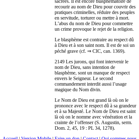
sacrées. Il est encore blasphématoire de
recourir au nom de Dieu pour couvrir des
pratiques criminelles, réduire des peuples
en servitude, torturer ou mettre à mort.
L’abus du nom de Dieu pour commettre
un crime provoque le rejet de la religion.
Le blasphème est contraire au respect dû
à Dieu et à son saint nom. Il est de soi un
péché grave (cf. ⇒ CIC, can. 1369).
2149 Les jurons, qui font intervenir le
nom de Dieu, sans intention de
blasphème, sont un manque de respect
envers le Seigneur. Le second
commandement interdit aussi l’usage
magique du Nom divin.
Le Nom de Dieu est grand là où on le
prononce avec le respect dû à sa grandeur
et à sa Majesté. Le Nom de Dieu est saint
là où on le nomme avec vénération et la
crainte de l’offenser (S. Augustin, serm.
Dom. 2, 45, 19 : PL 34, 1278).
Accueil
|
Version Mobile
|
Faire un don
|
Contact
|
Qui sommes nous