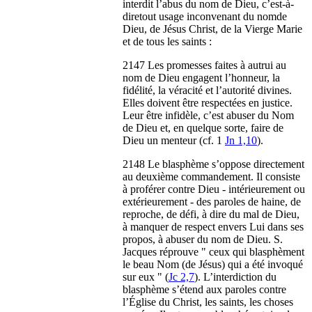
interdit l’abus du nom de Dieu, c’est-à-
diretout usage inconvenant du nomde
Dieu, de Jésus Christ, de la Vierge Marie
et de tous les saints :
2147 Les promesses faites à autrui au
nom de Dieu engagent l’honneur, la
fidélité, la véracité et l’autorité divines.
Elles doivent être respectées en justice.
Leur être infidèle, c’est abuser du Nom
de Dieu et, en quelque sorte, faire de
Dieu un menteur (cf. 1
Jn 1,10
).
2148 Le blasphème s’oppose directement
au deuxième commandement. Il consiste
à proférer contre Dieu - intérieurement ou
extérieurement - des paroles de haine, de
reproche, de défi, à dire du mal de Dieu,
à manquer de respect envers Lui dans ses
propos, à abuser du nom de Dieu. S.
Jacques réprouve " ceux qui blasphèment
le beau Nom (de Jésus) qui a été invoqué
sur eux " (
Jc 2,7
). L’interdiction du
blasphème s’étend aux paroles contre
l’Église du Christ, les saints, les choses