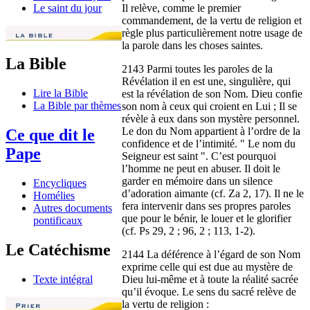
Il relève, comme le premier
Le saint du jour
commandement, de la vertu de religion et
règle plus particulièrement notre usage de
la parole dans les choses saintes.
La Bible
2143 Parmi toutes les paroles de la
Révélation il en est une, singulière, qui
Lire la Bible
est la révélation de son Nom. Dieu confie
La Bible par thèmes
son nom à ceux qui croient en Lui ; Il se
révèle à eux dans son mystère personnel.
Le don du Nom appartient à l’ordre de la
Ce que dit le
confidence et de l’intimité. " Le nom du
Pape
Seigneur est saint ". C’est pourquoi
l’homme ne peut en abuser. Il doit le
garder en mémoire dans un silence
Encycliques
d’adoration aimante (cf. Za 2, 17). Il ne le
Homélies
fera intervenir dans ses propres paroles
Autres documents
que pour le bénir, le louer et le glorifier
pontificaux
(cf. Ps 29, 2 ; 96, 2 ; 113, 1-2).
Le Catéchisme
2144 La déférence à l’égard de son Nom
exprime celle qui est due au mystère de
Dieu lui-même et à toute la réalité sacrée
Texte intégral
qu’il évoque. Le sens du sacré relève de
la vertu de religion :