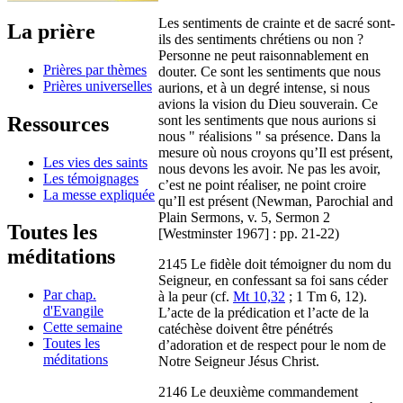
Les sentiments de crainte et de sacré sont-
La prière
ils des sentiments chrétiens ou non ?
Personne ne peut raisonnablement en
Prières par thèmes
douter. Ce sont les sentiments que nous
Prières universelles
aurions, et à un degré intense, si nous
avions la vision du Dieu souverain. Ce
Ressources
sont les sentiments que nous aurions si
nous " réalisions " sa présence. Dans la
mesure où nous croyons qu’Il est présent,
Les vies des saints
nous devons les avoir. Ne pas les avoir,
Les témoignages
c’est ne point réaliser, ne point croire
La messe expliquée
qu’Il est présent (Newman, Parochial and
Plain Sermons, v. 5, Sermon 2
Toutes les
[Westminster 1967] : pp. 21-22)
méditations
2145 Le fidèle doit témoigner du nom du
Seigneur, en confessant sa foi sans céder
Par chap.
à la peur (cf.
Mt 10,32
; 1 Tm 6, 12).
d'Evangile
L’acte de la prédication et l’acte de la
Cette semaine
catéchèse doivent être pénétrés
Toutes les
d’adoration et de respect pour le nom de
méditations
Notre Seigneur Jésus Christ.
2146 Le deuxième commandement