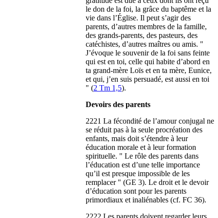
gratitude est due à ceux dont ils ont reçu
le don de la foi, la grâce du baptême et la
vie dans l’Église. Il peut s’agir des
parents, d’autres membres de la famille,
des grands-parents, des pasteurs, des
catéchistes, d’autres maîtres ou amis. "
J’évoque le souvenir de la foi sans feinte
qui est en toi, celle qui habite d’abord en
ta grand-mère Loïs et en ta mère, Eunice,
et qui, j’en suis persuadé, est aussi en toi
" (
2 Tm 1,5
).
Devoirs des parents
2221 La fécondité de l’amour conjugal ne
se réduit pas à la seule procréation des
enfants, mais doit s’étendre à leur
éducation morale et à leur formation
spirituelle. " Le rôle des parents dans
l’éducation est d’une telle importance
qu’il est presque impossible de les
remplacer " (GE 3). Le droit et le devoir
d’éducation sont pour les parents
primordiaux et inaliénables (cf. FC 36).
2222 Les parents doivent regarder leurs