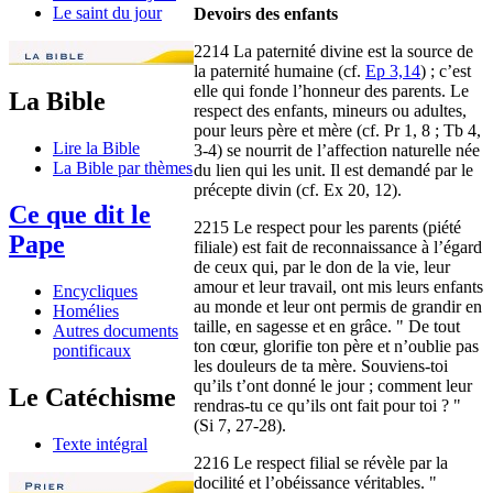
Le saint du jour
Devoirs des enfants
2214 La paternité divine est la source de
la paternité humaine (cf.
Ep 3,14
) ; c’est
elle qui fonde l’honneur des parents. Le
La Bible
respect des enfants, mineurs ou adultes,
pour leurs père et mère (cf. Pr 1, 8 ; Tb 4,
Lire la Bible
3-4) se nourrit de l’affection naturelle née
La Bible par thèmes
du lien qui les unit. Il est demandé par le
précepte divin (cf. Ex 20, 12).
Ce que dit le
2215 Le respect pour les parents (piété
Pape
filiale) est fait de reconnaissance à l’égard
de ceux qui, par le don de la vie, leur
amour et leur travail, ont mis leurs enfants
Encycliques
au monde et leur ont permis de grandir en
Homélies
taille, en sagesse et en grâce. " De tout
Autres documents
ton cœur, glorifie ton père et n’oublie pas
pontificaux
les douleurs de ta mère. Souviens-toi
qu’ils t’ont donné le jour ; comment leur
Le Catéchisme
rendras-tu ce qu’ils ont fait pour toi ? "
(Si 7, 27-28).
Texte intégral
2216 Le respect filial se révèle par la
docilité et l’obéissance véritables. "