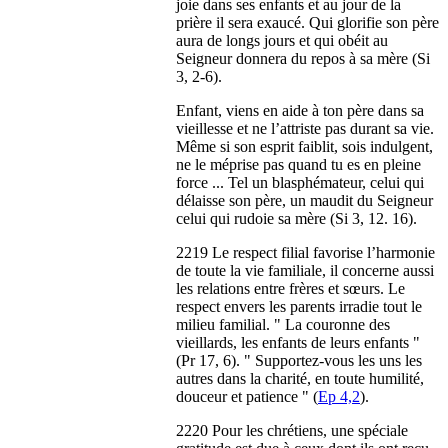
joie dans ses enfants et au jour de la
prière il sera exaucé. Qui glorifie son père
aura de longs jours et qui obéit au
Seigneur donnera du repos à sa mère (Si
3, 2-6).
Enfant, viens en aide à ton père dans sa
vieillesse et ne l’attriste pas durant sa vie.
Même si son esprit faiblit, sois indulgent,
ne le méprise pas quand tu es en pleine
force ... Tel un blasphémateur, celui qui
délaisse son père, un maudit du Seigneur
celui qui rudoie sa mère (Si 3, 12. 16).
2219 Le respect filial favorise l’harmonie
de toute la vie familiale, il concerne aussi
les relations entre frères et sœurs. Le
respect envers les parents irradie tout le
milieu familial. " La couronne des
vieillards, les enfants de leurs enfants "
(Pr 17, 6). " Supportez-vous les uns les
autres dans la charité, en toute humilité,
douceur et patience " (
Ep 4,2
).
2220 Pour les chrétiens, une spéciale