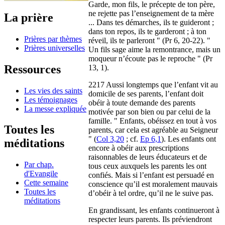
Garde, mon fils, le précepte de ton père,
ne rejette pas l’enseignement de ta mère
La prière
... Dans tes démarches, ils te guideront ;
dans ton repos, ils te garderont ; à ton
Prières par thèmes
réveil, ils te parleront " (Pr 6, 20-22). "
Prières universelles
Un fils sage aime la remontrance, mais un
moqueur n’écoute pas le reproche " (Pr
Ressources
13, 1).
2217 Aussi longtemps que l’enfant vit au
Les vies des saints
domicile de ses parents, l’enfant doit
Les témoignages
obéir à toute demande des parents
La messe expliquée
motivée par son bien ou par celui de la
famille. " Enfants, obéissez en tout à vos
Toutes les
parents, car cela est agréable au Seigneur
" (
Col 3,20
; cf.
Ep 6,1
). Les enfants ont
méditations
encore à obéir aux prescriptions
raisonnables de leurs éducateurs et de
Par chap.
tous ceux auxquels les parents les ont
d'Evangile
confiés. Mais si l’enfant est persuadé en
Cette semaine
conscience qu’il est moralement mauvais
Toutes les
d’obéir à tel ordre, qu’il ne le suive pas.
méditations
En grandissant, les enfants continueront à
respecter leurs parents. Ils préviendront