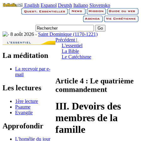
English
Espanol
Deutsh
Italiano
Slovensko
8 août 2026 -
Saint Dominique (1170-1221)
Précédent |
L'essentiel
La Bible
La méditation
Le Catéchisme
La recevoir par e-
mail
Article 4 : Le quatrième
Les lectures
commandement
1ère lecture
III. Devoirs des
Psaume
Evangile
membres de la
Approfondir
famille
L'homélie du jour