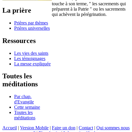
touche à son terme, " les sacrements qui
La prière
préparent à la Patrie " ou les sacrements
qui achèvent la pérégrination.
Prières par thèmes
Prières universelles
Ressources
Les vies des saints
Les témoignages
La messe expliquée
Toutes les
méditations
Par chap.
d'Evangile
Cette semaine
Toutes les
méditations
Accueil
|
Version Mobile
|
Faire un don
|
Contact
|
Qui sommes nous