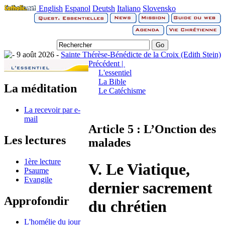
English
Espanol
Deutsh
Italiano
Slovensko
9 août 2026 -
Sainte Thérèse-Bénédicte de la Croix (Edith Stein)
Précédent |
L'essentiel
La Bible
La méditation
Le Catéchisme
La recevoir par e-
mail
Article 5 : L’Onction des
Les lectures
malades
1ère lecture
V. Le Viatique,
Psaume
Evangile
dernier sacrement
Approfondir
du chrétien
L'homélie du jour