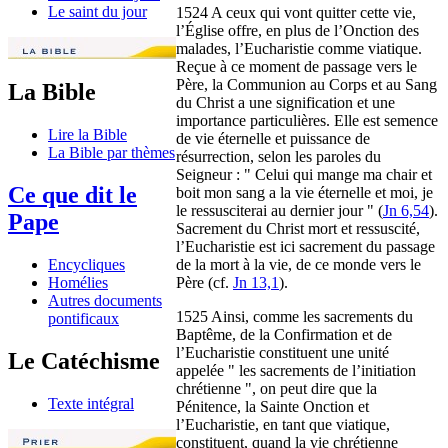
Le saint du jour
1524 A ceux qui vont quitter cette vie,
l’Église offre, en plus de l’Onction des
malades, l’Eucharistie comme viatique.
Reçue à ce moment de passage vers le
Père, la Communion au Corps et au Sang
La Bible
du Christ a une signification et une
importance particulières. Elle est semence
Lire la Bible
de vie éternelle et puissance de
La Bible par thèmes
résurrection, selon les paroles du
Seigneur : " Celui qui mange ma chair et
Ce que dit le
boit mon sang a la vie éternelle et moi, je
le ressusciterai au dernier jour " (
Jn 6,54
).
Pape
Sacrement du Christ mort et ressuscité,
l’Eucharistie est ici sacrement du passage
de la mort à la vie, de ce monde vers le
Encycliques
Père (cf.
Jn 13,1
).
Homélies
Autres documents
1525 Ainsi, comme les sacrements du
pontificaux
Baptême, de la Confirmation et de
l’Eucharistie constituent une unité
Le Catéchisme
appelée " les sacrements de l’initiation
chrétienne ", on peut dire que la
Texte intégral
Pénitence, la Sainte Onction et
l’Eucharistie, en tant que viatique,
constituent, quand la vie chrétienne