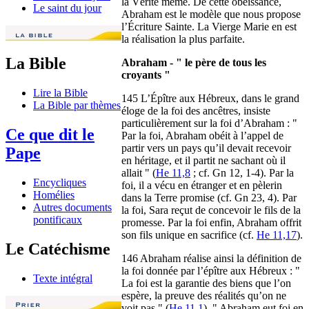
la Vérité même. De cette obéissance,
Le saint du jour
Abraham est le modèle que nous propose
l’Écriture Sainte. La Vierge Marie en est
la réalisation la plus parfaite.
La Bible
Abraham - " le père de tous les
croyants "
Lire la Bible
145 L’Épître aux Hébreux, dans le grand
La Bible par thèmes
éloge de la foi des ancêtres, insiste
particulièrement sur la foi d’Abraham : "
Ce que dit le
Par la foi, Abraham obéit à l’appel de
partir vers un pays qu’il devait recevoir
Pape
en héritage, et il partit ne sachant où il
allait " (
He 11,8
; cf. Gn 12, 1-4). Par la
Encycliques
foi, il a vécu en étranger et en pèlerin
Homélies
dans la Terre promise (cf. Gn 23, 4). Par
Autres documents
la foi, Sara reçut de concevoir le fils de la
pontificaux
promesse. Par la foi enfin, Abraham offrit
son fils unique en sacrifice (cf.
He 11,17
).
Le Catéchisme
146 Abraham réalise ainsi la définition de
la foi donnée par l’épître aux Hébreux : "
Texte intégral
La foi est la garantie des biens que l’on
espère, la preuve des réalités qu’on ne
voit pas " (
He 11,1
). " Abraham eut foi en