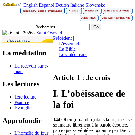
English
Espanol
Deutsh
Italiano
Slovensko
6 août 2026 -
Saint Oswald
Précédent |
L'essentiel
La Bible
La méditation
Le Catéchisme
La recevoir par e-
mail
Article 1 : Je crois
Les lectures
I. L’obéissance de
1ère lecture
la foi
Psaume
Evangile
Approfondir
144 Obéir (ob-audire) dans la foi, c’est se
soumettre librement à la parole écoutée,
parce que sa vérité est garantie par Dieu,
L'homélie du jour