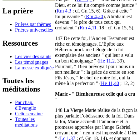
Dieu, et ce lui fut compté comme justice "
La prière
(
Rm 4,3
; cf. Gn 15, 6). Grâce à cette "
foi puissante " (
Rm 4,20
), Abraham est
devenu " le père de tous ceux qui
Prières par thèmes
croiraient " (
Rm 4,11
. 18 ; cf. Gn 15, 5).
Prières universelles
147 De cette foi, l’Ancien Testament est
Ressources
riche en témoignages. L’Épître aux
Hébreux proclame l’éloge de la foi
exemplaire des anciens " qui leur a valu
Les vies des saints
un bon témoignage " (
He 11,2
. 39).
Les témoignages
Pourtant, " Dieu prévoyait pour nous un
La messe expliquée
sort meilleur " : la grâce de croire en son
Fils Jésus, " le chef de notre foi, qui la
Toutes les
mène à la perfection " (
He 11,40
; 12, 2).
méditations
Marie - " Bienheureuse celle qui a cru
"
Par chap.
d'Evangile
148 La Vierge Marie réalise de la façon la
Cette semaine
plus parfaite l’obéissance de la foi. Dans
Toutes les
la foi, Marie accueillit l’annonce et la
méditations
promesse apportées par l’ange Gabriel,
croyant que " rien n’est impossible à Dieu
" (
Lc 1,37
; cf. Gn 18, 14), et donnant