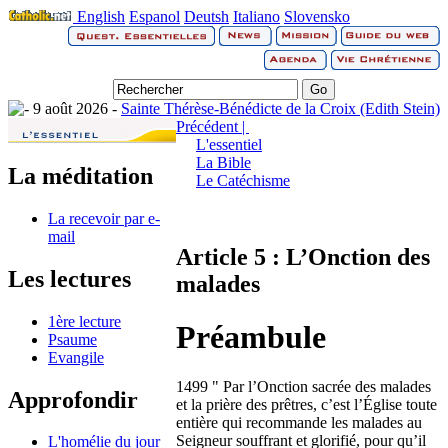
English
Espanol
Deutsh
Italiano
Slovensko
9 août 2026 -
Sainte Thérèse-Bénédicte de la Croix (Edith Stein)
Précédent |
L'essentiel
La Bible
La méditation
Le Catéchisme
La recevoir par e-
mail
Article 5 : L’Onction des
Les lectures
malades
1ère lecture
Préambule
Psaume
Evangile
1499 " Par l’Onction sacrée des malades
Approfondir
et la prière des prêtres, c’est l’Église toute
entière qui recommande les malades au
Seigneur souffrant et glorifié, pour qu’il
L'homélie du jour