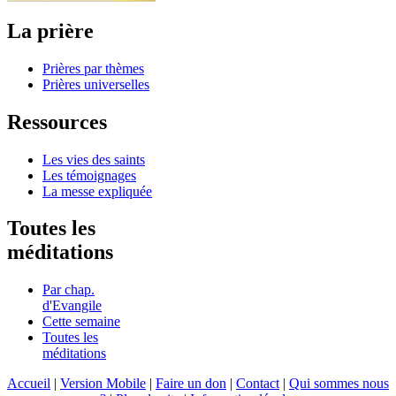
La prière
Prières par thèmes
Prières universelles
Ressources
Les vies des saints
Les témoignages
La messe expliquée
Toutes les
méditations
Par chap.
d'Evangile
Cette semaine
Toutes les
méditations
Accueil
|
Version Mobile
|
Faire un don
|
Contact
|
Qui sommes nous