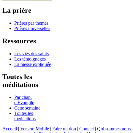
La prière
Prières par thèmes
Prières universelles
Ressources
Les vies des saints
Les témoignages
La messe expliquée
Toutes les
méditations
Par chap.
d'Evangile
Cette semaine
Toutes les
méditations
Accueil
|
Version Mobile
|
Faire un don
|
Contact
|
Qui sommes nous