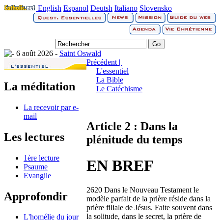
English
Espanol
Deutsh
Italiano
Slovensko
6 août 2026 -
Saint Oswald
Précédent |
L'essentiel
La Bible
La méditation
Le Catéchisme
La recevoir par e-
mail
Article 2 : Dans la
Les lectures
plénitude du temps
1ère lecture
EN BREF
Psaume
Evangile
2620 Dans le Nouveau Testament le
Approfondir
modèle parfait de la prière réside dans la
prière filiale de Jésus. Faite souvent dans
la solitude, dans le secret, la prière de
L'homélie du jour