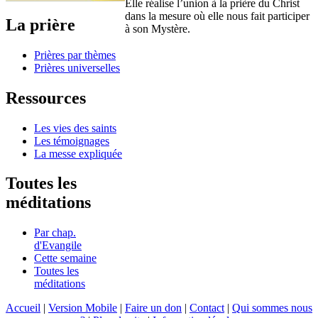
Elle réalise l’union à la prière du Christ
dans la mesure où elle nous fait participer
La prière
à son Mystère.
Prières par thèmes
Prières universelles
Ressources
Les vies des saints
Les témoignages
La messe expliquée
Toutes les
méditations
Par chap.
d'Evangile
Cette semaine
Toutes les
méditations
Accueil
|
Version Mobile
|
Faire un don
|
Contact
|
Qui sommes nous