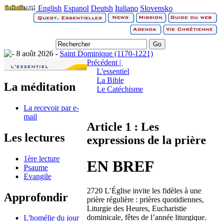
English
Espanol
Deutsh
Italiano
Slovensko
8 août 2026 -
Saint Dominique (1170-1221)
Précédent |
L'essentiel
La Bible
La méditation
Le Catéchisme
La recevoir par e-
mail
Article 1 : Les
Les lectures
expressions de la prière
1ère lecture
EN BREF
Psaume
Evangile
2720 L’Église invite les fidèles à une
Approfondir
prière régulière : prières quotidiennes,
Liturgie des Heures, Eucharistie
dominicale, fêtes de l’année liturgique.
L'homélie du jour