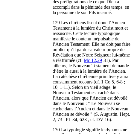
des préfigurations de ce que Dieu a
accompli dans la plénitude des temps, en
la personne de son Fils incarné.
129 Les chrétiens lisent donc l’Ancien
Testament à la lumière du Christ mort et
ressuscité. Cette lecture typologique
manifeste le contenu inépuisable de
l’Ancien Testament. Elle ne doit pas faire
oublier qu’il garde sa valeur propre de
Révélation que Notre Seigneur lui-même
a réaffirmée (cf.
Mc 12,29
-31). Par
ailleurs, le Nouveau Testament demande
d’être lu aussi à la lumière de l’Ancien.
La catéchèse chrétienne primitive y aura
constamment recours (cf. 1 Co 5, 6-8 ;
10, 1-11). Selon un vieil adage, le
Nouveau Testament est caché dans
l’Ancien, alors que l’Ancien est dévoilé
dans le Nouveau : " Le Nouveau se
cache dans l’Ancien et dans le Nouveau
l’Ancien se dévoile " (S. Augustin, Hept.
2, 73 : PL 34, 623 ; cf. DV 16).
130 La typologie signifie le dynamisme