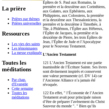
Épîtres de S. Paul aux Romains, la
première et la deuxième aux Corinthiens,
La prière
aux Galates, aux Ephésiens, aux
Philippiens, aux Colossiens, la première
Prières par thèmes
et la deuxième aux Thessaloniciens, la
Prières universelles
première et la deuxième à Timothée, à
Tite, à Philémon, l’Épître aux Hébreux,
Ressources
l’Épître de Jacques, la première et la
deuxième de Pierre, les trois Épîtres de
Jean, l’Épître de Jude et l’Apocalypse
Les vies des saints
pour le Nouveau Testament.
Les témoignages
La messe expliquée
L’Ancien Testament
Toutes les
121 L’Ancien Testament est une partie
inamissible de l’Écriture Sainte. Ses livres
méditations
sont divinement inspirés et conservent
une valeur permanente (cf. DV 14) car
Par chap.
l’Ancienne Alliance n’a jamais été
d'Evangile
révoquée.
Cette semaine
122 En effet, " l’Économie de l’Ancien
Toutes les
Testament avait pour principale raison
méditations
d’être de préparer l’avènement du Christ
Sauveur du monde ". " Bien qu’ils