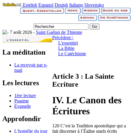
English
Espanol
Deutsh
Italiano
Slovensko
7 août 2026 -
Saint Gaétan de Thienne
Précédent |
L'essentiel
La Bible
La méditation
Le Catéchisme
La recevoir par e-
mail
Article 3 : La Sainte
Les lectures
Ecriture
1ère lecture
IV. Le Canon des
Psaume
Evangile
Écritures
Approfondir
120 C’est la Tradition apostolique qui a
fait discerner à l’Église quels écrits
L'homélie du jour