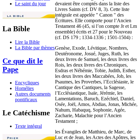
devaient être comptés dans la liste des
Le saint du jour
Livres Saints (cf. DV 8, 3). Cette liste
intégrale est appelée " Canon " des
Écritures. Elle comporte pour l’Ancien
Testament 46 (45, si l’on compte Jr et Lm
La Bible
ensemble) écrits et 27 pour le Nouveau
(cf. DS 179 ; 1334-1336 ; 1501-1504) :
Lire la Bible
La Bible par thèmes
Genèse, Exode, Lévitique, Nombres,
Deutéronome, Josué, Juges, Ruth, les
deux livres de Samuel, les deux livres des
Ce que dit le
Rois, les deux livres des Chroniques,
Pape
Esdras et Néhémie, Tobie, Judith, Esther,
les deux livres des Maccabées, Job, les
Psaumes, les Proverbes, l’Ecclésiaste, le
Encycliques
Cantique des Cantiques, la Sagesse,
Homélies
l’Ecclésiastique, Isaïe, Jérémie, les
Autres documents
Lamentations, Baruch, Ezéchiel, Daniel,
pontificaux
Osée, Joël, Amos, Abdias, Jonas, Michée,
Nahum, Habaquq, Sophonie, Agée,
Le Catéchisme
Zacharie, Malachie pour l’Ancien
Testament ;
Texte intégral
les Évangiles de Matthieu, de Marc, de
Luc et de Jean, les Actes des Apôtres, les