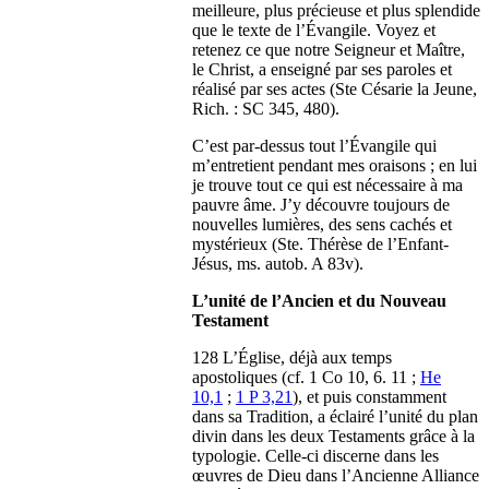
meilleure, plus précieuse et plus splendide
que le texte de l’Évangile. Voyez et
retenez ce que notre Seigneur et Maître,
le Christ, a enseigné par ses paroles et
réalisé par ses actes (Ste Césarie la Jeune,
Rich. : SC 345, 480).
C’est par-dessus tout l’Évangile qui
m’entretient pendant mes oraisons ; en lui
je trouve tout ce qui est nécessaire à ma
pauvre âme. J’y découvre toujours de
nouvelles lumières, des sens cachés et
mystérieux (Ste. Thérèse de l’Enfant-
Jésus, ms. autob. A 83v).
L’unité de l’Ancien et du Nouveau
Testament
128 L’Église, déjà aux temps
apostoliques (cf. 1 Co 10, 6. 11 ;
He
10,1
;
1 P 3,21
), et puis constamment
dans sa Tradition, a éclairé l’unité du plan
divin dans les deux Testaments grâce à la
typologie. Celle-ci discerne dans les
œuvres de Dieu dans l’Ancienne Alliance