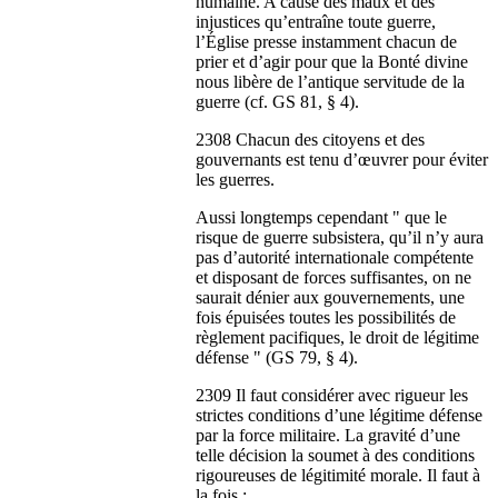
humaine. A cause des maux et des
injustices qu’entraîne toute guerre,
l’Église presse instamment chacun de
prier et d’agir pour que la Bonté divine
nous libère de l’antique servitude de la
guerre (cf. GS 81, § 4).
2308 Chacun des citoyens et des
gouvernants est tenu d’œuvrer pour éviter
les guerres.
Aussi longtemps cependant " que le
risque de guerre subsistera, qu’il n’y aura
pas d’autorité internationale compétente
et disposant de forces suffisantes, on ne
saurait dénier aux gouvernements, une
fois épuisées toutes les possibilités de
règlement pacifiques, le droit de légitime
défense " (GS 79, § 4).
2309 Il faut considérer avec rigueur les
strictes conditions d’une légitime défense
par la force militaire. La gravité d’une
telle décision la soumet à des conditions
rigoureuses de légitimité morale. Il faut à
la fois :