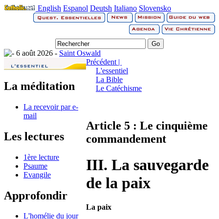
English
Espanol
Deutsh
Italiano
Slovensko
6 août 2026 -
Saint Oswald
Précédent |
L'essentiel
La Bible
La méditation
Le Catéchisme
La recevoir par e-
mail
Article 5 : Le cinquième
Les lectures
commandement
1ère lecture
III. La sauvegarde
Psaume
Evangile
de la paix
Approfondir
La paix
L'homélie du jour