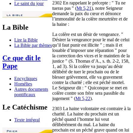
2302 En rappelant le précepte : " Tu ne
Le saint du jour
tueras pas " (
Mt 5,21
), notre Seigneur
demande la paix du cœur et dénonce
l’immoralité de la colère meurtrière et de
la haine :
La Bible
La colère est un désir de vengeance. "
Désirer la vengeance pour le mal de celui
Lire la Bible
qu’il faut punir est illicite " ; mais il et
La Bible par thèmes
louable d’imposer une réparation " pour
la correction des vices et le maintien de la
Ce que dit le
justice " (S. Thomas d’A., s. th. 2-2, 158,
Pape
1, ad 3). Si la colère va jusqu’au désir
délibéré de tuer le prochain ou de le
blesser grièvement, elle va gravement
Encycliques
contre la charité ; elle est péché mortel.
Homélies
Le Seigneur dit : " Quiconque se met en
Autres documents
colère contre son frère sera passible du
pontificaux
jugement " (
Mt 5,22
).
Le Catéchisme
2303 La haine volontaire est contraire à la
charité. La haine du prochain est un
péché quand l’homme lui veut
Texte intégral
délibérément du mal. La haine du
prochain est un péché grave quand on lui