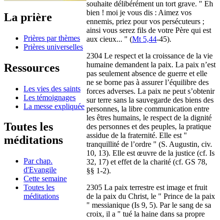
souhaite délibérément un tort grave. " Eh
bien ! moi je vous dis : Aimez vos
La prière
ennemis, priez pour vos persécuteurs ;
ainsi vous serez fils de votre Père qui est
Prières par thèmes
aux cieux... " (
Mt 5,44
-45).
Prières universelles
2304 Le respect et la croissance de la vie
humaine demandent la paix. La paix n’est
Ressources
pas seulement absence de guerre et elle
ne se borne pas à assurer l’équilibre des
Les vies des saints
forces adverses. La paix ne peut s’obtenir
Les témoignages
sur terre sans la sauvegarde des biens des
La messe expliquée
personnes, la libre communication entre
les êtres humains, le respect de la dignité
Toutes les
des personnes et des peuples, la pratique
assidue de la fraternité. Elle est "
méditations
tranquillité de l’ordre " (S. Augustin, civ.
10, 13). Elle est œuvre de la justice (cf. Is
Par chap.
32, 17) et effet de la charité (cf. GS 78,
d'Evangile
§§ 1-2).
Cette semaine
2305 La paix terrestre est image et fruit
Toutes les
de la paix du Christ, le " Prince de la paix
méditations
" messianique (Is 9, 5). Par le sang de sa
croix, il a " tué la haine dans sa propre