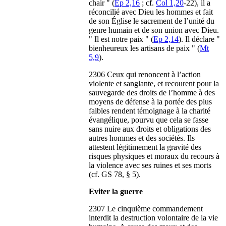
chair " (
Ep 2,16
; cf.
Col 1,20
-22), il a
réconcilié avec Dieu les hommes et fait
de son Église le sacrement de l’unité du
genre humain et de son union avec Dieu.
" Il est notre paix " (
Ep 2,14
). Il déclare "
bienheureux les artisans de paix " (
Mt
5,9
).
2306 Ceux qui renoncent à l’action
violente et sanglante, et recourent pour la
sauvegarde des droits de l’homme à des
moyens de défense à la portée des plus
faibles rendent témoignage à la charité
évangélique, pourvu que cela se fasse
sans nuire aux droits et obligations des
autres hommes et des sociétés. Ils
attestent légitimement la gravité des
risques physiques et moraux du recours à
la violence avec ses ruines et ses morts
(cf. GS 78, § 5).
Eviter la guerre
2307 Le cinquième commandement
interdit la destruction volontaire de la vie