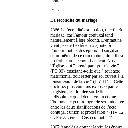
monde.
<>
>
La fécondité du mariage
2366 La fécondité est un don, une fin du
mariage, car l’amour conjugal tend
naturellement à être fécond. L’enfant ne
vient pas de l’extérieur s’ajouter à
l’amour mutuel des époux ; il surgit au
cœur même de ce don mutuel, dont il est
un fruit et un accomplissement. Aussi
l’Église, qui " prend parti pour la vie "
(FC 30), enseigne-t-elle que " tout acte
matrimonial doit rester par soi ouvert à la
transmission de la vie " (HV 11). " Cette
doctrine, plusieurs fois exposée par le
magistère, est fondée sur le lien
indissoluble que Dieu a voulu et que
l’homme ne peut rompre de son initiative
entre les deux significations de l’acte
conjugal : union et procréation " (HV 12 ;
cf. Pie XI, enc. " Casti connubii ").
2367 Appelés à donner la vie, les époux