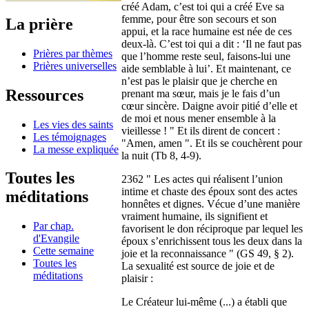
créé Adam, c’est toi qui a créé Eve sa
femme, pour être son secours et son
La prière
appui, et la race humaine est née de ces
deux-là. C’est toi qui a dit : ‘Il ne faut pas
Prières par thèmes
que l’homme reste seul, faisons-lui une
Prières universelles
aide semblable à lui’. Et maintenant, ce
n’est pas le plaisir que je cherche en
Ressources
prenant ma sœur, mais je le fais d’un
cœur sincère. Daigne avoir pitié d’elle et
de moi et nous mener ensemble à la
Les vies des saints
vieillesse ! " Et ils dirent de concert :
Les témoignages
"Amen, amen ". Et ils se couchèrent pour
La messe expliquée
la nuit (Tb 8, 4-9).
Toutes les
2362 " Les actes qui réalisent l’union
intime et chaste des époux sont des actes
méditations
honnêtes et dignes. Vécue d’une manière
vraiment humaine, ils signifient et
Par chap.
favorisent le don réciproque par lequel les
d'Evangile
époux s’enrichissent tous les deux dans la
Cette semaine
joie et la reconnaissance " (GS 49, § 2).
Toutes les
La sexualité est source de joie et de
méditations
plaisir :
Le Créateur lui-même (...) a établi que