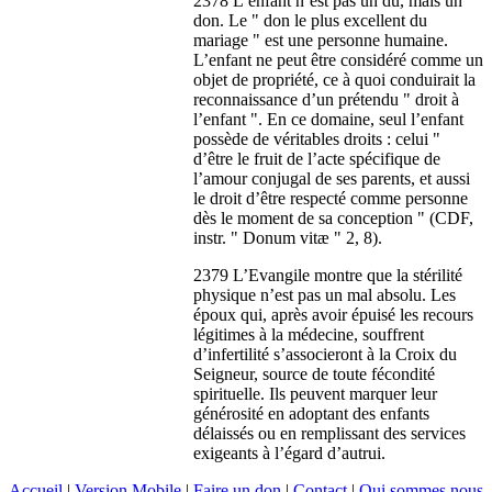
2378 L’enfant n’est pas un dû, mais un
don. Le " don le plus excellent du
mariage " est une personne humaine.
L’enfant ne peut être considéré comme un
objet de propriété, ce à quoi conduirait la
reconnaissance d’un prétendu " droit à
l’enfant ". En ce domaine, seul l’enfant
possède de véritables droits : celui "
d’être le fruit de l’acte spécifique de
l’amour conjugal de ses parents, et aussi
le droit d’être respecté comme personne
dès le moment de sa conception " (CDF,
instr. " Donum vitæ " 2, 8).
2379 L’Evangile montre que la stérilité
physique n’est pas un mal absolu. Les
époux qui, après avoir épuisé les recours
légitimes à la médecine, souffrent
d’infertilité s’associeront à la Croix du
Seigneur, source de toute fécondité
spirituelle. Ils peuvent marquer leur
générosité en adoptant des enfants
délaissés ou en remplissant des services
exigeants à l’égard d’autrui.
Accueil
|
Version Mobile
|
Faire un don
|
Contact
|
Qui sommes nous