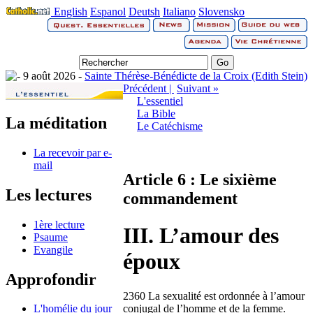
English
Espanol
Deutsh
Italiano
Slovensko
9 août 2026 -
Sainte Thérèse-Bénédicte de la Croix (Edith Stein)
Précédent |
Suivant »
L'essentiel
La Bible
La méditation
Le Catéchisme
La recevoir par e-
mail
Article 6 : Le sixième
Les lectures
commandement
1ère lecture
III. L’amour des
Psaume
Evangile
époux
Approfondir
2360 La sexualité est ordonnée à l’amour
conjugal de l’homme et de la femme.
L'homélie du jour