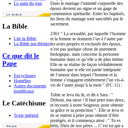
Dans le mariage l’intimité corporelle des
Le saint du jour
époux devient un signe et un gage de
communion spirituelle. Entre les baptisés,
les liens du mariage sont sanctifiés par le
sacrement.
La Bible
2361 " La sexualité, par laquelle l’homme
Lire la Bible
et la femme se donnent l’un à l’autre par
La Bible par thèmes
les actes propres et exclusifs des époux,
n’est pas quelque chose de purement
biologique, mais concerne la personne
Ce que dit le
humaine dans ce qu’elle a de plus intime.
Pape
Elle ne se réalise de façon véritablement
humaine que si elle est partie intégrante
de l’amour dans lequel l’homme et la
Encycliques
femme s’engagent entièrement l’un vis-à-
Homélies
vis de l’autre jusqu’à la mort " (FC 11) :
Autres documents
pontificaux
Tobie se leva du lit, et dit à Sara : "
Debout, ma sœur ! Il faut prier tous deux,
Le Catéchisme
et recourir à notre Seigneur, pour obtenir
sa grâce et sa protection ". Elle se leva et
ils se mirent à prier pour obtenir d’être
Texte intégral
protégés, et il commença ainsi : " Tu es
béni, Dieu de nos pères ... C’est toi qui a