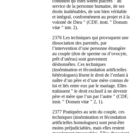
condition qu’elles soient placées " au
service de la personne humaine, de ses
droits inaliénables, de son bien véritable
et intégral, conformément au projet et à la
volonté de Dieu " (CDF, instr. " Donum
vitæ " intr. 2).
2376 Les techniques qui provoquent une
dissociation des parentés, par
l’intervention d’une personne étrangère
au couple (don de sperme ou d’ovocyte,
prêt d’utérus) sont gravement
déshonnêtes. Ces techniques
(insémination et fécondation artificielles
hétérologues) lèsent le droit de l’enfant à
naître d’un père et d’une mère connus de
lui et liés entre eux par le mariage. Elles
trahissent " le droit exclusif à ne devenir
père et mère que l’un par l’autre " (CDF,
instr. " Donum vitæ " 2, 1).
2377 Pratiquées au sein du couple, ces
techniques (insémination et fécondation
artificielles homologues) sont peut-être
moins préjudiciables, mais elles restent