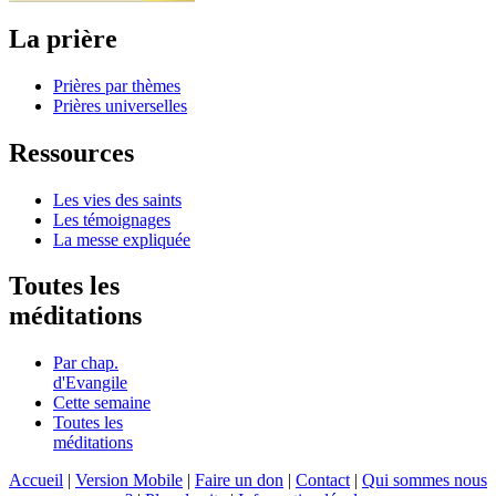
La prière
Prières par thèmes
Prières universelles
Ressources
Les vies des saints
Les témoignages
La messe expliquée
Toutes les
méditations
Par chap.
d'Evangile
Cette semaine
Toutes les
méditations
Accueil
|
Version Mobile
|
Faire un don
|
Contact
|
Qui sommes nous