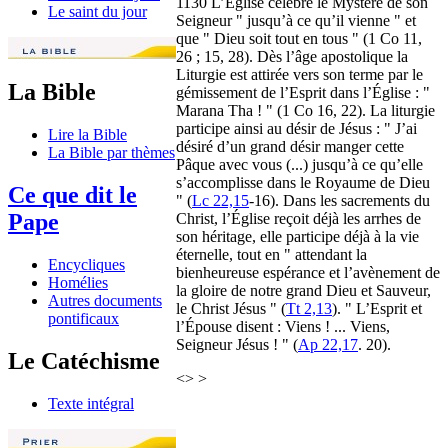
1130 L’Église célèbre le Mystère de son
Le saint du jour
Seigneur " jusqu’à ce qu’il vienne " et
que " Dieu soit tout en tous " (1 Co 11,
26 ; 15, 28). Dès l’âge apostolique la
Liturgie est attirée vers son terme par le
La Bible
gémissement de l’Esprit dans l’Église : "
Marana Tha ! " (1 Co 16, 22). La liturgie
participe ainsi au désir de Jésus : " J’ai
Lire la Bible
désiré d’un grand désir manger cette
La Bible par thèmes
Pâque avec vous (...) jusqu’à ce qu’elle
s’accomplisse dans le Royaume de Dieu
Ce que dit le
" (
Lc 22,15
-16). Dans les sacrements du
Pape
Christ, l’Église reçoit déjà les arrhes de
son héritage, elle participe déjà à la vie
éternelle, tout en " attendant la
Encycliques
bienheureuse espérance et l’avènement de
Homélies
la gloire de notre grand Dieu et Sauveur,
Autres documents
le Christ Jésus " (
Tt 2,13
). " L’Esprit et
pontificaux
l’Épouse disent : Viens ! ... Viens,
Seigneur Jésus ! " (
Ap 22,17
. 20).
Le Catéchisme
<>
>
Texte intégral