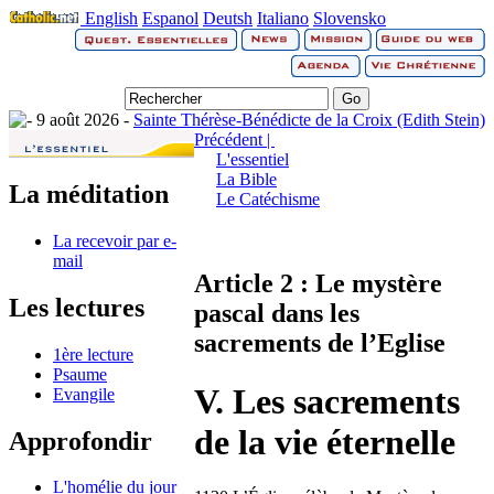
English
Espanol
Deutsh
Italiano
Slovensko
9 août 2026 -
Sainte Thérèse-Bénédicte de la Croix (Edith Stein)
Précédent |
L'essentiel
La Bible
La méditation
Le Catéchisme
La recevoir par e-
mail
Article 2 : Le mystère
Les lectures
pascal dans les
sacrements de l’Eglise
1ère lecture
Psaume
V. Les sacrements
Evangile
de la vie éternelle
Approfondir
L'homélie du jour