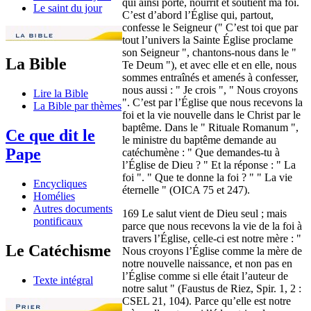
qui ainsi porte, nourrit et soutient ma foi.
Le saint du jour
C’est d’abord l’Église qui, partout,
confesse le Seigneur (" C’est toi que par
tout l’univers la Sainte Église proclame
son Seigneur ", chantons-nous dans le "
La Bible
Te Deum "), et avec elle et en elle, nous
sommes entraînés et amenés à confesser,
nous aussi : " Je crois ", " Nous croyons
Lire la Bible
". C’est par l’Église que nous recevons la
La Bible par thèmes
foi et la vie nouvelle dans le Christ par le
baptême. Dans le " Rituale Romanum ",
Ce que dit le
le ministre du baptême demande au
Pape
catéchumène : " Que demandes-tu à
l’Église de Dieu ? " Et la réponse : " La
foi ". " Que te donne la foi ? " " La vie
Encycliques
éternelle " (OICA 75 et 247).
Homélies
Autres documents
169 Le salut vient de Dieu seul ; mais
pontificaux
parce que nous recevons la vie de la foi à
travers l’Église, celle-ci est notre mère : "
Le Catéchisme
Nous croyons l’Église comme la mère de
notre nouvelle naissance, et non pas en
l’Église comme si elle était l’auteur de
Texte intégral
notre salut " (Faustus de Riez, Spir. 1, 2 :
CSEL 21, 104). Parce qu’elle est notre