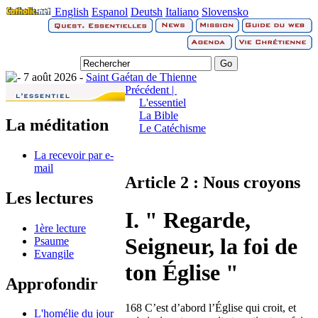
English
Espanol
Deutsh
Italiano
Slovensko
7 août 2026 -
Saint Gaétan de Thienne
Précédent |
L'essentiel
La Bible
La méditation
Le Catéchisme
La recevoir par e-
mail
Article 2 : Nous croyons
Les lectures
I. " Regarde,
1ère lecture
Seigneur, la foi de
Psaume
Evangile
ton Église "
Approfondir
168 C’est d’abord l’Église qui croit, et
L'homélie du jour