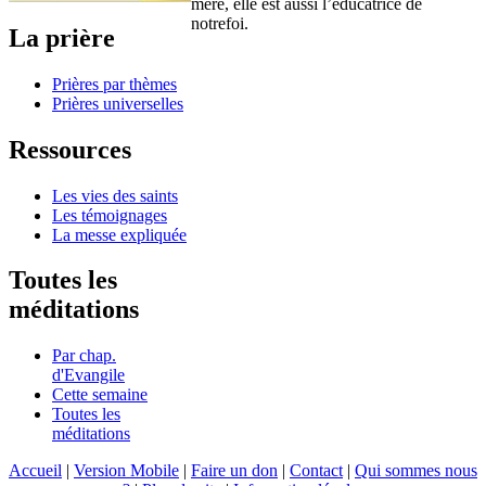
mère, elle est aussi l’éducatrice de
notrefoi.
La prière
Prières par thèmes
Prières universelles
Ressources
Les vies des saints
Les témoignages
La messe expliquée
Toutes les
méditations
Par chap.
d'Evangile
Cette semaine
Toutes les
méditations
Accueil
|
Version Mobile
|
Faire un don
|
Contact
|
Qui sommes nous