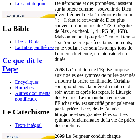
Deutéronome et des prophètes, insistent
Le saint du jour
sur la prière comme " souvenir de Dieu "
réveil fréquent de la " mémoire du cœur
" : " Il faut se souvenir de Dieu plus
souvent qu’on ne respire " (S. Grégoire
La Bible
de Naz., or. theol. 1, 4 : PG 36, 16B).
Mais on ne peut pas prier " en tout temps
Lire la Bible
" si l’on ne prie pas à certains moments,
La Bible par thèmes
en le voulant : ce sont les temps forts de
la prière chrétienne, en intensité et en
durée.
Ce que dit le
Pape
2698 La Tradition de l’Église propose
aux fidèles des rythmes de prière destinés
à nourrir la prière continuelle. Certains
Encycliques
sont quotidiens : la prière du matin et du
Homélies
soir, avant et après les repas, la Liturgie
Autres documents
des Heures. Le dimanche, centré sur
pontificaux
l’Eucharistie, est sanctifié principalement
par la prière. Le cycle de l’année
Le Catéchisme
liturgique et ses grandes fêtes sont les
rythmes fondamentaux de la vie de prière
Texte intégral
des chrétiens.
2699 Le Seigneur conduit chaque