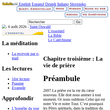
English
Espanol
Deutsh
Italiano
Slovensko
6 août 2026 -
Saint Oswald
L'essentiel
La Bible
Le Catéchisme
La méditation
La recevoir par e-
Chapitre troisième : La
mail
vie de prière
Les lectures
Préambule
1ère lecture
Psaume
Evangile
2697 La prière est la vie du cœur
nouveau. Elle doit nous animer à tout
Approfondir
moment. Or nous oublions Celui qui est
notre Vie et notre Tout. C’est pourquoi
les Pères spirituels, dans la tradition du
L'homélie du jour