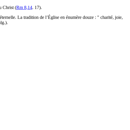
u Christ (
Rm 8,14
. 17).
ernelle. La tradition de l’Église en énumère douze : " charité, joie,
lg.).