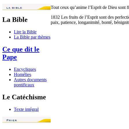
Tout ceux qu’anime l’Esprit de Dieu sont fils
1832 Les fruits de l’Esprit sont des perfect
La Bible
paix, patience, longanimité, bonté, bénignit
Lire la Bible
La Bible par thèmes
Ce que dit le
Pape
Encycliques
Homélies
Autres documents
pontificaux
Le Catéchisme
Texte intégral