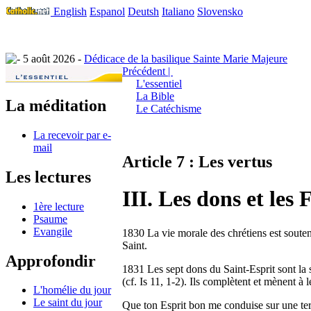
English
Espanol
Deutsh
Italiano
Slovensko
5 août 2026 -
Dédicace de la basilique Sainte Marie Majeure
Précédent |
L'essentiel
La Bible
La méditation
Le Catéchisme
La recevoir par e-
mail
Article 7 : Les vertus
Les lectures
III. Les dons et les
1ère lecture
Psaume
Evangile
1830 La vie morale des chrétiens est souten
Saint.
Approfondir
1831 Les sept dons du Saint-Esprit sont la sa
(cf. Is 11, 1-2). Ils complètent et mènent à 
L'homélie du jour
Le saint du jour
Que ton Esprit bon me conduise sur une ter