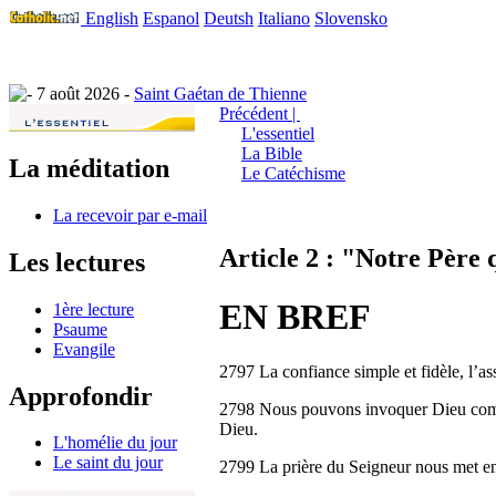
English
Espanol
Deutsh
Italiano
Slovensko
7 août 2026 -
Saint Gaétan de Thienne
Précédent |
L'essentiel
La Bible
La méditation
Le Catéchisme
La recevoir par e-mail
Article 2 : "Notre Père 
Les lectures
EN BREF
1ère lecture
Psaume
Evangile
2797 La confiance simple et fidèle, l’as
Approfondir
2798 Nous pouvons invoquer Dieu comme 
Dieu.
L'homélie du jour
Le saint du jour
2799 La prière du Seigneur nous met en