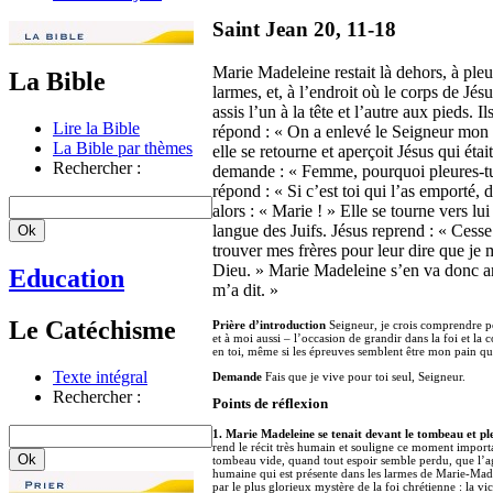
Saint Jean 20, 11-18
Marie Madeleine restait là dehors, à pleu
La Bible
larmes, et, à l’endroit où le corps de Jés
assis l’un à la tête et l’autre aux pieds.
Lire la Bible
répond : « On a enlevé le Seigneur mon Ma
La Bible par thèmes
elle se retourne et aperçoit Jésus qui était
Rechercher :
demande : « Femme, pourquoi pleures-tu ?
répond : « Si c’est toi qui l’as emporté, d
alors : « Marie ! » Elle se tourne vers lui
langue des Juifs. Jésus reprend : « Cesse
trouver mes frères pour leur dire que je
Dieu. » Marie Madeleine s’en va donc anno
Education
m’a dit. »
Le Catéchisme
Prière d’introduction
Seigneur, je crois comprendre po
et à moi aussi – l’occasion de grandir dans la foi et la 
en toi, même si les épreuves semblent être mon pain quot
Texte intégral
Demande
Fais que je vive pour toi seul, Seigneur.
Rechercher :
Points de réflexion
1. Marie Madeleine se tenait devant le tombeau et pl
rend le récit très humain et souligne ce moment importa
tombeau vide, quand tout espoir semble perdu, que l’a
humaine qui est présente dans les larmes de Marie-Made
par le plus glorieux mystère de la foi chrétienne : la vic