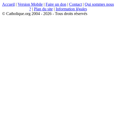
Accueil
|
Version Mobile
|
Faire un don
|
Contact
|
Qui sommes nous
?
|
Plan du site
|
Information légales
© Catholique.org 2004 - 2026 - Tous droits réservés