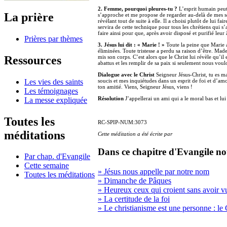
2. Femme, pourquoi pleures-tu ?
L’esprit humain peut s
La prière
s’approche et me propose de regarder au-delà de mes so
révélant tout de suite à elle. Il a choisi plutôt de lui f
servira de cette technique pour tous les chrétiens qui 
faire ainsi pour que, après avoir disposé et purifié leur
Prières par thèmes
3. Jésus lui dit : « Marie ! »
Toute la peine que Marie a
éliminées. Toute tristesse a perdu sa raison d’être. Madel
Ressources
mis son corps. C’est alors que le Christ lui révèle qu’il 
abattus et les remplir de sa paix si seulement nous vo
Dialogue avec le Christ
Seigneur Jésus-Christ, tu es ma
Les vies des saints
soucis et mes inquiétudes dans un esprit de foi et d’amo
ton amitié. Viens, Seigneur Jésus, viens !
Les témoignages
Résolution
J’appellerai un ami qui a le moral bas et lu
La messe expliquée
Toutes les
RC-SPIP-NUM:3073
méditations
Cette méditation a été écrite par
Dans ce chapitre d'Evangile no
Par chap. d'Evangile
Cette semaine
» Jésus nous appelle par notre nom
Toutes les méditations
» Dimanche de Pâques
» Heureux ceux qui croient sans avoir v
» La certitude de la foi
» Le christianisme est une personne : le 