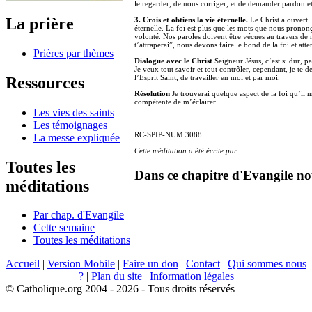
le regarder, de nous corriger, et de demander pardon et
La prière
3. Crois et obtiens la vie éternelle.
Le Christ a ouvert 
éternelle. La foi est plus que les mots que nous pronon
volonté. Nos paroles doivent être vécues au travers de n
t’attraperai”, nous devons faire le bond de la foi et atter
Prières par thèmes
Dialogue avec le Christ
Seigneur Jésus, c’est si dur, 
Je veux tout savoir et tout contrôler, cependant, je t
l’Esprit Saint, de travailler en moi et par moi.
Ressources
Résolution
Je trouverai quelque aspect de la foi qu’il 
compétente de m’éclairer.
Les vies des saints
Les témoignages
RC-SPIP-NUM:3088
La messe expliquée
Cette méditation a été écrite par
Toutes les
Dans ce chapitre d'Evangile no
méditations
Par chap. d'Evangile
Cette semaine
Toutes les méditations
Accueil
|
Version Mobile
|
Faire un don
|
Contact
|
Qui sommes nous
?
|
Plan du site
|
Information légales
© Catholique.org 2004 - 2026 - Tous droits réservés