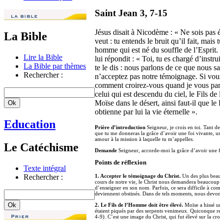
Saint Jean 3, 7-15
Jésus disait à Nicodème : « Ne sois pas éto
La Bible
veut : tu entends le bruit qu’il fait, mais t
homme qui est né du souffle de l’Esprit.
Lire la Bible
lui répondit : « Toi, tu es chargé d’instr
La Bible par thèmes
te le dis : nous parlons de ce que nous 
Rechercher :
n’acceptez pas notre témoignage. Si vous
comment croirez-vous quand je vous parle
celui qui est descendu du ciel, le Fils 
Moïse dans le désert, ainsi faut-il que l
obtienne par lui la vie éternelle ».
Education
Prière d’introduction
Seigneur, je crois en toi. Tant d
que tu me donneras la grâce d’avoir une foi vivante, une
amour à la mission à laquelle tu m’appelles.
Le Catéchisme
Demande
Seigneur, accorde-moi la grâce d’avoir une f
Points de réflexion
Texte intégral
Rechercher :
1. Accepter le témoignage du Christ.
Un des plus beau
cours de notre vie, le Christ nous demandera beaucoup d
d’enseigner en son nom. Parfois, ce sera difficile à co
deviennent obstinés. Dans de tels moments, nous devons 
2. Le Fils de l’Homme doit être élevé.
Moïse a hissé u
étaient piqués par des serpents venimeux. Quiconque re
4-9). C’est une image du Christ, qui fut élevé sur la c