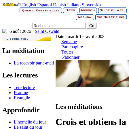
English
Espanol
Deutsh
Italiano
Slovensko
6 août 2026 -
Saint Oswald
Date : mardi 1er avril 2008
Semaine
Par chapitre
La méditation
Toutes
S'abonner
La recevoir par e-mail
Les lectures
1ère lecture
Psaume
Evangile
Les méditations
Approfondir
Crois et obtiens la 
L'homélie du jour
Le saint du jour