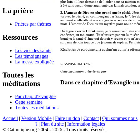
plus loin ; il leur demande de l’aider dans sa mission
a été sans aucun doute augmenté par la malversation, ser
La prière
3. L’amour de Dieu est plus grand que le péché.
Jésus-
va avec le péché, en commençant par Satan, le "père de
au désert et elle atteint son apogée avec sa crucifixion e
Prières par thèmes
mort. L’amour de Dieu est un mystère pour nous : mêm
Dialogue avec le Christ
Jésus, je te remercie d’être ent
confiance, ni ton amitié. Tu n’insistes pas sur la misè
Ressources
bonté et la santé d’âme qui devrait y régner et tu m’
surpasse de loin tout ce que je pourrais espérer. Perme
Résolution
Je pardonnerai à quelqu’un qui m’a offensé,
Les vies des saints
Les témoignages
La messe expliquée
RC-SPIP-NUM:3292
Cette méditation a été écrite par
Toutes les
Dans ce chapitre d'Evangile no
méditations
Par chap. d'Evangile
Cette semaine
Toutes les méditations
Accueil
|
Version Mobile
|
Faire un don
|
Contact
|
Qui sommes nous
?
|
Plan du site
|
Information légales
© Catholique.org 2004 - 2026 - Tous droits réservés