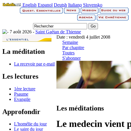
English
Espanol
Deutsh
Italiano
Slovensko
7 août 2026 -
Saint Gaétan de Thienne
Date : vendredi 4 juillet 2008
Semaine
Par chapitre
La méditation
Toutes
S'abonner
La recevoir par e-mail
Les lectures
1ère lecture
Psaume
Evangile
Les méditations
Approfondir
Le medecin vient 
L'homélie du jour
Le saint du jour