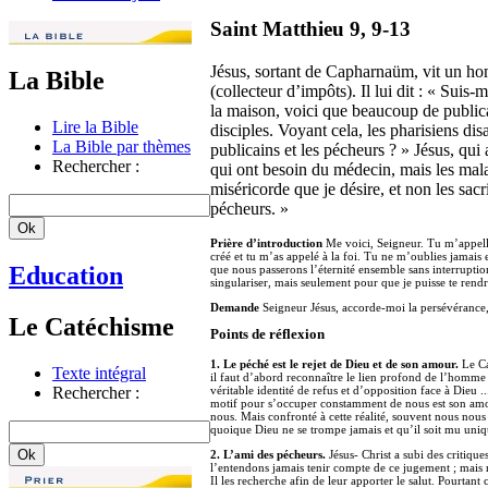
Saint Matthieu 9, 9-13
Jésus, sortant de Capharnaüm, vit un ho
La Bible
(collecteur d’impôts). Il lui dit : « Suis
la maison, voici que beaucoup de publica
Lire la Bible
disciples. Voyant cela, les pharisiens dis
La Bible par thèmes
publicains et les pécheurs ? » Jésus, qui
Rechercher :
qui ont besoin du médecin, mais les malad
miséricorde que je désire, et non les sacr
pécheurs. »
Prière d’introduction
Me voici, Seigneur. Tu m’appelles
créé et tu m’as appelé à la foi. Tu ne m’oublies jamai
Education
que nous passerons l’éternité ensemble sans interrupt
singulariser, mais seulement pour que je puisse te ren
Demande
Seigneur Jésus, accorde-moi la persévérance, 
Le Catéchisme
Points de réflexion
1. Le péché est le rejet de Dieu et de son amour.
Le Ca
Texte intégral
il faut d’abord reconnaître le lien profond de l’homme
Rechercher :
véritable identité de refus et d’opposition face à Dieu ..
motif pour s’occuper constamment de nous est son amou
nous. Mais confronté à cette réalité, souvent nous nou
quoique Dieu ne se trompe jamais et qu’il soit mu uni
2. L’ami des pécheurs.
Jésus- Christ a subi des critiqu
l’entendons jamais tenir compte de ce jugement ; mais 
Il les recherche afin de leur apporter le salut. Pourtan