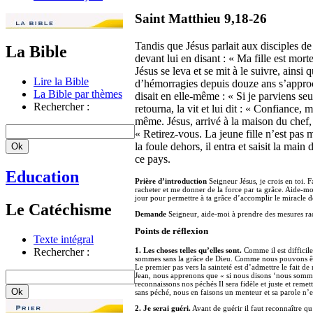
Saint Matthieu 9,18-26
Tandis que Jésus parlait aux disciples de
La Bible
devant lui en disant : « Ma fille est morte
Jésus se leva et se mit à le suivre, ainsi
Lire la Bible
d’hémorragies depuis douze ans s’approch
La Bible par thèmes
disait en elle-même : « Si je parviens se
Rechercher :
retourna, la vit et lui dit : « Confiance, 
même. Jésus, arrivé à la maison du chef, d
« Retirez-vous. La jeune fille n’est pas 
la foule dehors, il entra et saisit la main 
ce pays.
Education
Prière d’introduction
Seigneur Jésus, je crois en toi. F
racheter et me donner de la force par ta grâce. Aide-m
jour pour permettre à ta grâce d’accomplir le miracle d
Le Catéchisme
Demande
Seigneur, aide-moi à prendre des mesures rad
Points de réflexion
Texte intégral
Rechercher :
1. Les choses telles qu’elles sont.
Comme il est difficil
sommes sans la grâce de Dieu. Comme nous pouvons être 
Le premier pas vers la sainteté est d’admettre le fait de
Jean, nous apprenons que « si nous disons ‘nous sommes
reconnaissons nos péchés Il sera fidèle et juste et remet
sans péché, nous en faisons un menteur et sa parole n’e
2. Je serai guéri.
Avant de guérir il faut reconnaître qu