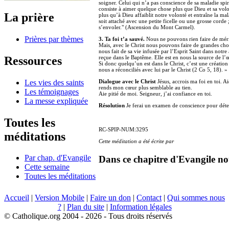
soigner. Celui qui n’a pas conscience de sa maladie spir
consiste à aimer quelque chose plus que Dieu et sa vol
La prière
plus qu’à Dieu affaiblit notre volonté et entraîne la ma
soit attaché avec une petite ficelle ou une grosse corde 
s’envoler." (Ascension du Mont Carmel).
Prières par thèmes
3. Ta foi t’a sauvé.
Nous ne pouvons rien faire de méri
Mais, avec le Christ nous pouvons faire de grandes cho
nous fait de sa vie infusée par l’Esprit Saint dans notre 
Ressources
reçue dans le Baptême. Elle est en nous la source de l’œ
Si donc quelqu’un est dans le Christ, c’est une création 
nous a réconciliés avec lui par le Christ (2 Co 5, 18). » 
Les vies des saints
Dialogue avec le Christ
Jésus, accrois ma foi en toi. A
rends mon cœur plus semblable au tien.
Les témoignages
Aie pitié de moi. Seigneur, j’ai confiance en toi.
La messe expliquée
Résolution
Je ferai un examen de conscience pour déterm
Toutes les
RC-SPIP-NUM:3295
méditations
Cette méditation a été écrite par
Par chap. d'Evangile
Dans ce chapitre d'Evangile no
Cette semaine
Toutes les méditations
Accueil
|
Version Mobile
|
Faire un don
|
Contact
|
Qui sommes nous
?
|
Plan du site
|
Information légales
© Catholique.org 2004 - 2026 - Tous droits réservés