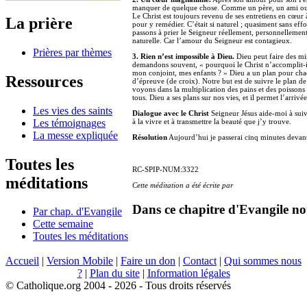
manquer de quelque chose. Comme un père, un ami ou un 
Le Christ est toujours revenu de ses entretiens en cœu
La prière
pour y remédier. C’était si naturel ; quasiment sans ef
passons à prier le Seigneur réellement, personnellement
naturelle. Car l’amour du Seigneur est contagieux.
Prières par thèmes
3. Rien n’est impossible à Dieu.
Dieu peut faire des mir
demandons souvent, « pourquoi le Christ n’accomplit-il
mon conjoint, mes enfants ? » Dieu a un plan pour ch
Ressources
d’épreuve (de croix). Notre but est de suivre le plan 
voyons dans la multiplication des pains et des poisson
tous. Dieu a ses plans sur nos vies, et il permet l’arriv
Les vies des saints
Dialogue avec le Christ
Seigneur Jésus aide-moi à suivr
Les témoignages
à la vivre et à transmettre la beauté que j’y trouve.
La messe expliquée
Résolution
Aujourd’hui je passerai cinq minutes devant
Toutes les
RC-SPIP-NUM:3322
méditations
Cette méditation a été écrite par
Dans ce chapitre d'Evangile no
Par chap. d'Evangile
Cette semaine
Toutes les méditations
Accueil
|
Version Mobile
|
Faire un don
|
Contact
|
Qui sommes nous
?
|
Plan du site
|
Information légales
© Catholique.org 2004 - 2026 - Tous droits réservés