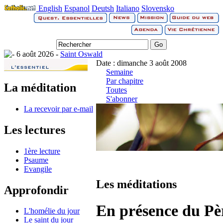
English
Espanol
Deutsh
Italiano
Slovensko
6 août 2026 -
Saint Oswald
Date : dimanche 3 août 2008
Semaine
Par chapitre
La méditation
Toutes
S'abonner
La recevoir par e-mail
Les lectures
1ère lecture
Psaume
Evangile
Les méditations
Approfondir
En présence du Pè
L'homélie du jour
Le saint du jour