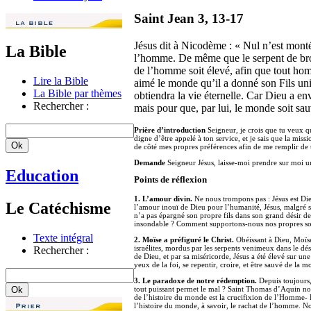
Saint Jean 3, 13-17
Jésus dit à Nicodème : « Nul n’est monté 
La Bible
l’homme. De même que le serpent de bronz
de l’homme soit élevé, afin que tout homm
Lire la Bible
aimé le monde qu’il a donné son Fils uniq
La Bible par thèmes
obtiendra la vie éternelle. Car Dieu a e
Rechercher :
mais pour que, par lui, le monde soit sau
Prière d’introduction
Seigneur, je crois que tu veux qu
digne d’être appelé à ton service, et je sais que la mis
de côté mes propres préférences afin de me remplir de 
Demande
Seigneur Jésus, laisse-moi prendre sur moi un
Education
Points de réflexion
1. L’amour divin.
Ne nous trompons pas : Jésus est Die
Le Catéchisme
l’amour inouï de Dieu pour l’humanité, Jésus, malgré s
n’a pas épargné son propre fils dans son grand désir de
insondable ? Comment supportons-nous nos propres sou
Texte intégral
2. Moïse a préfiguré le Christ.
Obéissant à Dieu, Moïse 
israélites, mordus par les serpents venimeux dans le dése
Rechercher :
de Dieu, et par sa miséricorde, Jésus a été élevé sur u
yeux de la foi, se repentir, croire, et être sauvé de la mo
3. Le paradoxe de notre rédemption.
Depuis toujours,
tout puissant permet le mal ? Saint Thomas d’Aquin nous
de l’histoire du monde est la crucifixion de l’Homme- D
l’histoire du monde, à savoir, le rachat de l’homme. No