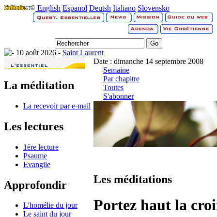
English
Espanol
Deutsh
Italiano
Slovensko
10 août 2026 -
Saint Laurent
Date : dimanche 14 septembre 2008
Semaine
Par chapitre
La méditation
Toutes
S'abonner
La recevoir par e-mail
Les lectures
1ère lecture
Psaume
Evangile
Les méditations
Approfondir
Portez haut la croi
L'homélie du jour
Le saint du jour