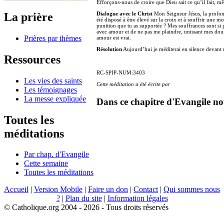
Efforçons-nous de croire que Dieu sait ce qu’il fait,
La prière
Dialogue avec le Christ
Mon Seigneur Jésus, la profon
été disposé à être élevé sur la croix et à souffrir une
punition que tu as supportée ? Mes souffrances sont si pe
avec amour et de ne pas me plaindre, unissant mes doul
Prières par thèmes
amour est vrai.
Résolution
Aujourd’hui je méditerai en silence devant 
Ressources
RC-SPIP-NUM:3403
Les vies des saints
Cette méditation a été écrite par
Les témoignages
La messe expliquée
Dans ce chapitre d'Evangile no
Toutes les
méditations
Par chap. d'Evangile
Cette semaine
Toutes les méditations
Accueil
|
Version Mobile
|
Faire un don
|
Contact
|
Qui sommes nous
?
|
Plan du site
|
Information légales
© Catholique.org 2004 - 2026 - Tous droits réservés