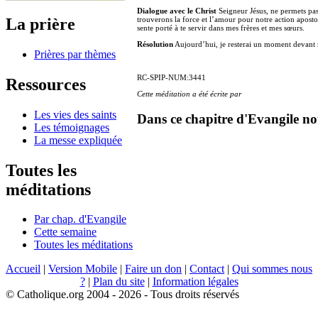
Dialogue avec le Christ
Seigneur Jésus, ne permets pas q
La prière
trouverons la force et l’amour pour notre action apost
sente porté à te servir dans mes frères et mes sœurs.
Résolution
Aujourd’hui, je resterai un moment devant n
Prières par thèmes
RC-SPIP-NUM:3441
Ressources
Cette méditation a été écrite par
Les vies des saints
Dans ce chapitre d'Evangile no
Les témoignages
La messe expliquée
Toutes les
méditations
Par chap. d'Evangile
Cette semaine
Toutes les méditations
Accueil
|
Version Mobile
|
Faire un don
|
Contact
|
Qui sommes nous
?
|
Plan du site
|
Information légales
© Catholique.org 2004 - 2026 - Tous droits réservés