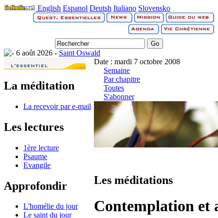
English
Espanol
Deutsh
Italiano
Slovensko
6 août 2026 -
Saint Oswald
Date : mardi 7 octobre 2008
Semaine
Par chapitre
La méditation
Toutes
S'abonner
La recevoir par e-mail
Les lectures
1ère lecture
Psaume
Evangile
Les méditations
Approfondir
Contemplation et 
L'homélie du jour
Le saint du jour