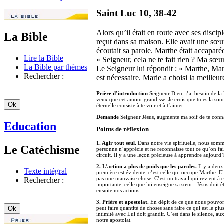
Saint Luc 10, 38-42
Alors qu’il était en route avec ses disci
La Bible
reçut dans sa maison. Elle avait une sœ
écoutait sa parole. Marthe était accaparée
Lire la Bible
« Seigneur, cela ne te fait rien ? Ma sœur
La Bible par thèmes
Le Seigneur lui répondit : « Marthe, Mart
Rechercher :
est nécessaire. Marie a choisi la meilleure
Prière d’introduction
Seigneur Dieu, j’ai besoin de la 
veux que cet amour grandisse. Je crois que tu es la sour
éternelle consiste à te voir et à t’aimer.
Demande
Seigneur Jésus, augmente ma soif de te conn
Education
Points de réflexion
1. Agir tout seul.
Dans notre vie spirituelle, nous somm
Le Catéchisme
personne n’apprécie et ne reconnaisse tout ce qu’on fai
circuit. Il y a une leçon précieuse à apprendre aujourd’
2. L’action a plus de poids que les paroles.
Il y a deux
Texte intégral
première est évidente, c’est celle qui occupe Marthe. Ell
pas une mauvaise chose. C’est un travail qui revient à c
Rechercher :
importante, celle que lui enseigne sa sœur : Jésus doit êt
ensuite nos actions.
3. Prière et apostolat.
En dépit de ce que nous pouvons 
peut faire quantité de choses sans faire ce qui est le p
intimité avec Lui doit grandir. C’est dans le silence, 
notre apostolat.