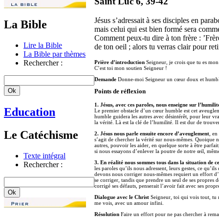
Saint Luc 6, 39-42
Jésus s’adressait à ses disciples en para
La Bible
mais celui qui est bien formé sera comme s
Comment peux-tu dire à ton frère : ’Frère,
Lire la Bible
de ton oeil ; alors tu verras clair pour reti
La Bible par thèmes
Rechercher :
Prière d’introduction
Seigneur, je crois que tu es mon 
C’est toi mon soutien Seigneur !
Demande
Donne-moi Seigneur un cœur doux et humbl
Points de réflexion
1. Jésus, avec ces paroles, nous enseigne sur l’humili
Education
Le premier obstacle d’un cœur humble est cet aveugleme
humble guidera les autres avec désintérêt, pour leur vr
la vérité. Là est la clé de l’humilité. Il est dur de tro
Le Catéchisme
2. Jésus nous parle ensuite encore d’aveuglement
, en
s’agit de chercher la vérité sur nous-mêmes. Quoique no
autres, pouvoir les aider, en quelque sorte à être parf
si nous essayons d’enlever la poutre de notre œil, mêm
Texte intégral
3. En réalité nous sommes tous dans la situation de ce
Rechercher :
les paroles qu’ils nous adressent, leurs gestes, ce qu’
devons nous corriger nous-mêmes requiert un effort d’h
se corriger, tandis que prendre un seul de ses propres d
corrigé ses défauts, penserait l’avoir fait avec ses propr
Dialogue avec le Christ
Seigneur, toi qui vois tout, t
me vois, avec un amour infini.
Résolution
Faire un effort pour ne pas chercher à remar