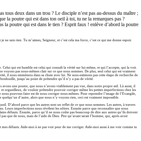
pas tous deux dans un trou ? Le disciple n’est pas au-dessus du maître ;
ue la poutre qui est dans ton oeil à toi, tu ne la remarques pas ?
as la poutre qui est dans le tien ? Esprit faux ! enlève d’abord la poutre
 je ne suis rien. Tu m’aimes, Seigneur, et c’est cela ma force, c’est ce qui me donne espoir.
 Celui qui est humble est celui qui connaît la vérité sur lui-même, et qui l’accepte, qui la voit.
s ne voyons pas nous-mêmes clair sur ce que nous sommes. De plus, seul celui qui est vraiment
érité, il nous emmènera dans sa chute avec lui. Ne sous-estimons pas cette étape de recherche de
 bredouille, jusqu’au point de prétendre qu’il n’y a pas de vérité.
ous avons une poutre, que nous n’avons visiblement pas vue, dans notre propre œil. Là aussi, il
, et orgueilleux, de vouloir prétendre pouvoir corriger même les petites imperfections chez les
e que nous pouvons faire est de nous corriger nous-mêmes. Pour reprendre l’image de l’Evangile,
e quelqu’un d’autre, alors que nous n’y voyons rien, ceci est vraiment impossible.
gueil. D’abord parce que les autres sont un reflet de ce que nous sommes. Les autres, à travers
ons. Leurs imperfections nous révèlent les nôtres. Ensuite parce que reconnaître que nous
ins défauts. Ensuite, parce qu’il ne nous coûte pas beaucoup de dire aux autres qu’ils doivent
end pas que de nous, mais de l’aide de Dieu. Pire qu’avant serait l’homme, qui, après avoir
et mes défauts. Aide-moi à ne pas voir peur de me corriger. Aide-moi aussi à me voir comme tu