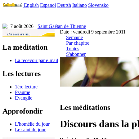
English
Espanol
Deutsh
Italiano
Slovensko
7 août 2026 -
Saint Gaétan de Thienne
Date : vendredi 9 septembre 2011
Semaine
Par chapitre
La méditation
Toutes
S'abonner
La recevoir par e-mail
Les lectures
1ère lecture
Psaume
Evangile
Les méditations
Approfondir
Discours dans la pl
L'homélie du jour
Le saint du jour