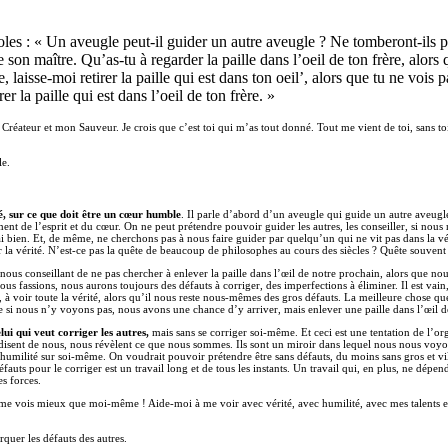
boles : « Un aveugle peut-il guider un autre aveugle ? Ne tomberont-ils 
on maître. Qu’as-tu à regarder la paille dans l’oeil de ton frère, alors q
 laisse-moi retirer la paille qui est dans ton oeil’, alors que tu ne vois p
rer la paille qui est dans l’oeil de ton frère. »
Créateur et mon Sauveur. Je crois que c’est toi qui m’as tout donné. Tout me vient de toi, sans toi
e.
té, sur ce que doit être un cœur humble
. Il parle d’abord d’un aveugle qui guide un autre aveugle.
nt de l’esprit et du cœur. On ne peut prétendre pouvoir guider les autres, les conseiller, si nou
ai bien. Et, de même, ne cherchons pas à nous faire guider par quelqu’un qui ne vit pas dans la v
uver la vérité. N’est-ce pas la quête de beaucoup de philosophes au cours des siècles ? Quête souvent
 nous conseillant de ne pas chercher à enlever la paille dans l’œil de notre prochain, alors que n
us fassions, nous aurons toujours des défauts à corriger, des imperfections à éliminer. Il est vain
ait, à voir toute la vérité, alors qu’il nous reste nous-mêmes des gros défauts. La meilleure chos
e si nous n’y voyons pas, nous avons une chance d’y arriver, mais enlever une paille dans l’œil d
lui qui veut corriger les autres,
mais sans se corriger soi-même. Et ceci est une tentation de l’or
ils disent de nous, nous révèlent ce que nous sommes. Ils sont un miroir dans lequel nous nous voy
umilité sur soi-même. On voudrait pouvoir prétendre être sans défauts, du moins sans gros et vila
éfauts pour le corriger est un travail long et de tous les instants. Un travail qui, en plus, ne dép
es forces.
u me vois mieux que moi-même ! Aide-moi à me voir avec vérité, avec humilité, avec mes talents 
quer les défauts des autres.