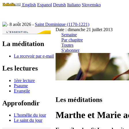
English
Espanol
Deutsh
Italiano
Slovensko
8 août 2026 -
Saint Dominique (1170-1221)
Date : dimanche 21 juillet 2013
Semaine
Par chapitre
La méditation
Toutes
S'abonner
La recevoir par e-mail
Les lectures
1ère lecture
Psaume
Evangile
Les méditations
Approfondir
Marthe et Marie ac
L'homélie du jour
Le saint du jour