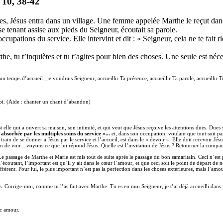
 10, 38-42
iples, Jésus entra dans un village. Une femme appelée Marthe le reçut da
 tenant assise aux pieds du Seigneur, écoutait sa parole.
ccupations du service. Elle intervint et dit : « Seigneur, cela ne te fait 
e, tu t’inquiètes et tu t’agites pour bien des choses. Une seule est néces
 un temps d’accueil ; je voudrais Seigneur, accueillir Ta présence, accueillir Ta parole, accueill
oi. (Aide : chanter un chant d’abandon)
t elle qui a ouvert sa maison, son intimité, et qui veut que Jésus reçoive les attentions dues. Dues
t absorbée par les multiples soins du service »...
et, dans son occupation, voulant que tout soit par
ain de se donner a Jésus par le service et l’accueil, est dans le « devoir ». Elle doit recevoir Jésus
 de voir... voyons ce que lui répond Jésus. Quelle est l’invitation de Jésus ? Retourner la compar
Le passage de Marthe et Marie est mis tout de suite après le passage du bon samaritain. Ceci n’est
l’écoutant, l’important est qu’il y ait dans le cœur l’amour, et que ceci soit le point de départ de
ifférent. Pour lui, le plus important n’est pas la perfection dans les choses extérieures, mais l’am
. Corrige-moi, comme tu l’as fait avec Marthe. Tu es en moi Seigneur, je t’ai déjà accueilli dans 
ec amour.