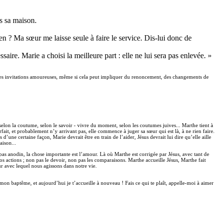
ns sa maison.
rien ? Ma sœur me laisse seule à faire le service. Dis-lui donc de
saire. Marie a choisi la meilleure part : elle ne lui sera pas enlevée. »
ir Tes invitations amoureuses, même si cela peut impliquer du renoncement, des changements de
 selon la coutume, selon le savoir - vivre du moment, selon les coutumes juives... Marthe tient à
fait, et probablement n’y arrivant pas, elle commence à juger sa sœur qui est là, à ne rien faire.
 d’une certaine façon, Marie devrait être en train de l’aider, Jésus devrait lui dire qu’elle aille
aison...
 pas anodin, la chose importante est l’amour. Là où Marthe est corrigée par Jésus, avec tant de
 nos actions ; non pas le devoir, non pas les comparaisons. Marthe accueille Jésus, Marthe fait
our avec lequel nous agissons dans notre vie.
mon baptême, et aujourd’hui je t’accueille à nouveau ! Fais ce qui te plaît, appelle-moi à aimer