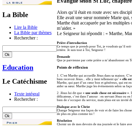
Evangile selon St Luc, chapitre
Alors qu’il était en route avec ses disc
La Bible
Elle avait une sœur nommée Marie qui, se
Marthe était accaparée par les multiples o
Lire la Bible
m’aider. »
La Bible par thèmes
Le Seigneur lui répondit : « Marthe, Marth
Rechercher :
Prière d'introduction
Ce temps que je prends pour Toi, je voudrais qu’il soit
critère. Je suis tout à Toi, Seigneur !
Demande
Que je parvienne par cette prière a m’abandonner en T
Education
Points de réflexion
1. C’est Marthe qui accueille Jésus dans sa maison. C’es
bien recevoir Jésus... elle y tient tellement qu’
« elle es
Le Catéchisme
Marthe, qui part d’un cœur bon et généreux, qui est en tr
aider sa sœur. Marthe juge les événements selon sa façon
2. Jésus lui dit que
« une seule chose est nécessaire »
. 
Texte intégral
délicatesse, c’est dans l’amour : en servant Jésus ou en 
Rechercher :
bien de s’occuper du service, mais jésus est un invité d
Dialogue avec le Christ
Change Seigneur ma façon de voir et de faire les choses
de plus en plus comme toi !
Résolution
Choisir un de mes devoirs de ma journée et le faire av