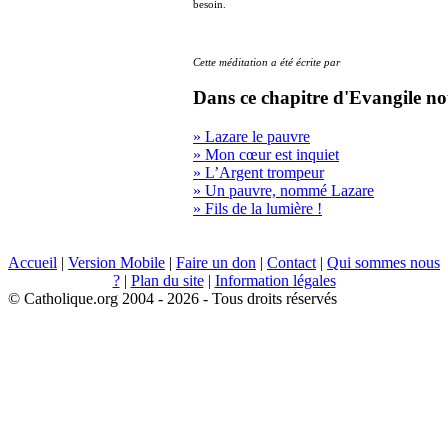
besoin.
Cette méditation a été écrite par
Dans ce chapitre d'Evangile no
» Lazare le pauvre
» Mon cœur est inquiet
» L’Argent trompeur
» Un pauvre, nommé Lazare
» Fils de la lumière !
Accueil
|
Version Mobile
|
Faire un don
|
Contact
|
Qui sommes nous
?
|
Plan du site
|
Information légales
© Catholique.org 2004 - 2026 - Tous droits réservés