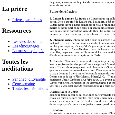
Seigneur, accorde-moi la grâce de me rendre compte à qu
te servir est limité.
La prière
Points de réflexion
1. Lazare le pauvre.
La figure de Lazare nous rappelle
Prières par thèmes
coeur. Dieu a eu pitié de Lazare qui, à sa mort, a été 
Lazare nous invite à nous demander si nous pratiquons 
mérite de notre part et que ceux qui sont moins chanc
Ressources
tout ce que nous possédons vient de Dieu. En outre, nou
rapprocher Dieu. Est-ce que je vois Lazare le pauvre 
2. L’homme riche.
L’homme riche dans ce passage n’a pa
Les vies des saints
matériels, il a mis tout son espoir dans les bonnes cho
Les témoignages
lui. Le plus tragique, c’est qu’il n’a pensé qu’à lui-mê
vie après la mort : "Père Abraham... envoie Lazare trem
La messe expliquée
s’oublier, l’égocentrisme de l’homme riche l’a amené à o
d’oublier notre mission d’apôtres du Christ !
Toutes les
3. Une vie.
L’homme riche se rend compte trop tard que
avertir ses frères des dangers d’une vie égoïste ! Si se
méditations
leur offrir un témoignage assez crédible pour qu’ils com
que nous devons vivre seulement pour Dieu et pour les au
chacun de nous à vivre toutes les conséquences de notr
Comme nous le dit le Père Marcial Maciel,L.C. :
"Il fa
Par chap. d'Evangile
constante, Jésus-Christ ne peut faire ce qu’Il a prévu de 
Christ. Vous êtes les canaux et les intermédiaires par 
Cette semaine
fait, mais aussi quel grande responsabilité Il a mise sur
Toutes les méditations
Dialogue avec le Christ
Seigneur Jésus, merci de m’enseigner par l’évangile qu
choisi en raison de mes mérites, mais simplement par u
jamais penser que mes talents sont le fruit de ma vertu 
de sorte que je n’ai jamais à regretter d’avoir perdu u
Résolution
Je promets de saisir au moins une occasion aujourd’hu