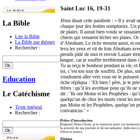
Saint Luc 16, 19-31
Jésus disait cette parabole : « Il y avait
La Bible
chaque jour des festins somptueux. Un p
de plaies. Il aurait bien voulu se rassasie
Lire la Bible
chiens qui venaient lécher ses plaies. Or
La Bible par thèmes
d’Abraham. Le riche mourut aussi, et on l’
Rechercher :
leva les yeux et vit de loin Abraham avec
prends pitié de moi et envoie Lazare trem
langue, car je souffre terriblement dans 
Tu as reçu le bonheur pendant ta vie, et L
toi, c’est ton tour de souffrir. De plus,
voudraient aller vers vous ne le puissent
Education
riche répliqua : ’Eh bien ! père, je te p
frères : qu’il les avertisse pour qu’ils n
Le Catéchisme
dit : ’Ils ont Moïse et les Prophètes : qu
quelqu’un de chez les morts vient les tro
pas Moïse ni les Prophètes, quelqu’un pou
Texte intégral
convaincus.’ »
Rechercher :
Prière d’introduction
Seigneur Jésus-Christ, je te remercie pour ces moments d
la priorité de ma journée et de ma semaine. Aide-moi à 
frères et soeurs.
Pétition