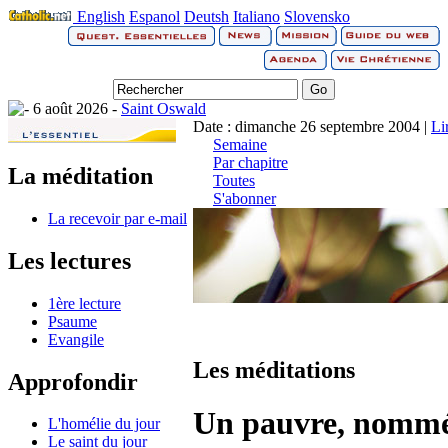
English
Espanol
Deutsh
Italiano
Slovensko
6 août 2026 -
Saint Oswald
Date : dimanche 26 septembre 2004 |
Li
Semaine
Par chapitre
La méditation
Toutes
S'abonner
La recevoir par e-mail
Les lectures
1ère lecture
Psaume
Evangile
Les méditations
Approfondir
Un pauvre, nommé
L'homélie du jour
Le saint du jour