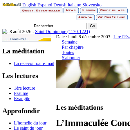
English
Espanol
Deutsh
Italiano
Slovensko
8 août 2026 -
Saint Dominique (1170-1221)
Date : lundi 8 décembre 2003 |
Lire l'Ev
Semaine
Par chapitre
La méditation
Toutes
S'abonner
La recevoir par e-mail
Les lectures
1ère lecture
Psaume
Evangile
Les méditations
Approfondir
L’Immaculée Conce
L'homélie du jour
Le saint du jour