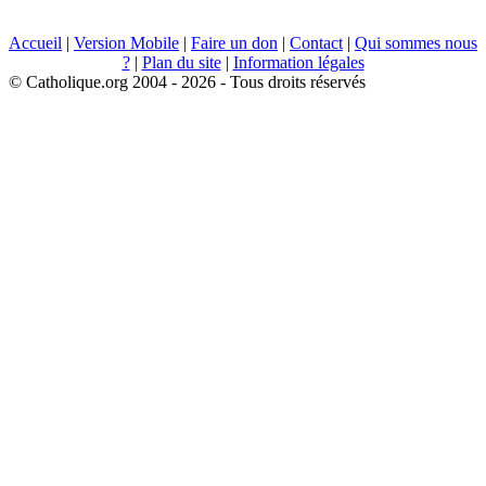
Accueil
|
Version Mobile
|
Faire un don
|
Contact
|
Qui sommes nous
?
|
Plan du site
|
Information légales
© Catholique.org 2004 - 2026 - Tous droits réservés