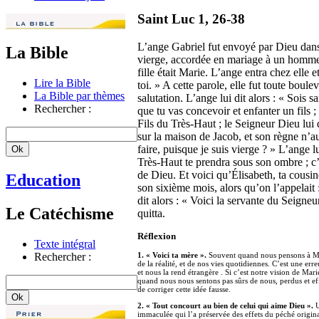
Saint Luc 1, 26-38
L’ange Gabriel fut envoyé par Dieu dans 
La Bible
vierge, accordée en mariage à un homme 
fille était Marie. L’ange entra chez elle 
Lire la Bible
toi. » A cette parole, elle fut toute boule
La Bible par thèmes
salutation. L’ange lui dit alors : « Sois 
Rechercher :
que tu vas concevoir et enfanter un fils ;
Fils du Très-Haut ; le Seigneur Dieu lui 
sur la maison de Jacob, et son règne n’au
faire, puisque je suis vierge ? » L’ange l
Très-Haut te prendra sous son ombre ; c’es
de Dieu. Et voici qu’Élisabeth, ta cousine,
Education
son sixième mois, alors qu’on l’appelait 
dit alors : « Voici la servante du Seigneu
Le Catéchisme
quitta.
Réflexion
Texte intégral
Rechercher :
1. « Voici ta mère ».
Souvent quand nous pensons à Marie
de la réalité, et de nos vies quotidiennes. C’est une e
et nous la rend étrangère . Si c’est notre vision de Mar
quand nous nous sentons pas sûrs de nous, perdus et eff
de corriger cette idée fausse.
2. « Tout concourt au bien de celui qui aime Dieu ».
U
immaculée qui l’a préservée des effets du péché origi