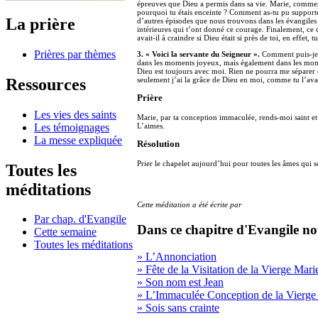
épreuves que Dieu a permis dans sa vie. Marie, comment
pourquoi tu étais enceinte ? Comment as-tu pu support
La prière
d’autres épisodes que nous trouvons dans les évangiles 
intérieures qui t’ont donné ce courage. Finalement, ce c
avait-il à craindre si Dieu était si près de toi, en effet, t
Prières par thèmes
3. « Voici la servante du Seigneur ».
Comment puis-je 
dans les moments joyeux, mais également dans les mome
Dieu est toujours avec moi. Rien ne pourra me séparer d
Ressources
seulement j’ai la grâce de Dieu en moi, comme tu l’avai
Prière
Les vies des saints
Marie, par ta conception immaculée, rends-moi saint 
Les témoignages
L’aimes.
La messe expliquée
Résolution
Prier le chapelet aujourd’hui pour toutes les âmes qui s
Toutes les
méditations
Cette méditation a été écrite par
Par chap. d'Evangile
Dans ce chapitre d'Evangile no
Cette semaine
Toutes les méditations
» L’Annonciation
» Fête de la Visitation de la Vierge Mari
» Son nom est Jean
» L’Immaculée Conception de la Vierge
» Sois sans crainte