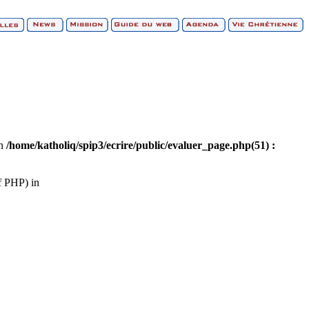
in
/home/katholiq/spip3/ecrire/public/evaluer_page.php(51) :
of PHP) in