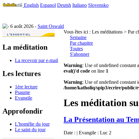
English
Espanol
Deutsh
Italiano
Slovensko
6 août 2026 -
Saint Oswald
Vous êtes ici :
Les méditations > Par c
Semaine
Par chapitre
La méditation
Toutes
S'abonner
La recevoir par e-mail
Warning
: Use of undefined constant a
eval()'d code
on line
1
Les lectures
Warning
: Use of undefined constant i
1ère lecture
/home/katholiq/spip3/ecrire/public/e
Psaume
Evangile
Les méditation su
Approfondir
La Présentation au Te
L'homélie du jour
Le saint du jour
Date :
| Evangile :
Luc 2