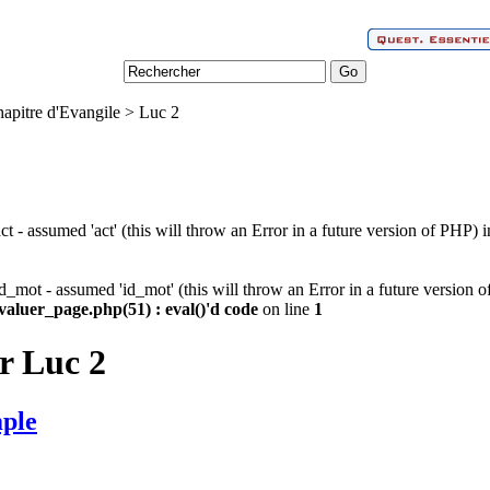
hapitre d'Evangile > Luc 2
ct - assumed 'act' (this will throw an Error in a future version of PHP) 
d_mot - assumed 'id_mot' (this will throw an Error in a future version 
valuer_page.php(51) : eval()'d code
on line
1
r Luc 2
mple