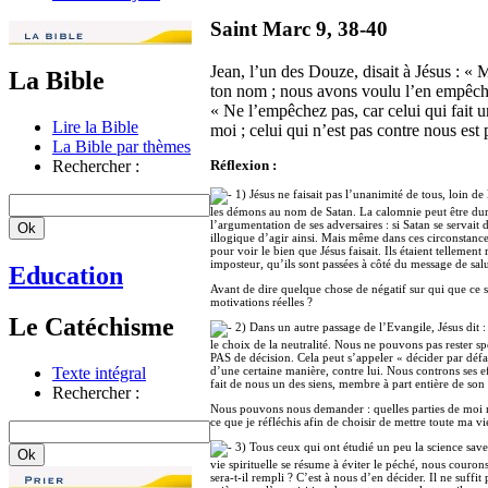
Saint Marc 9, 38-40
Jean, l’un des Douze, disait à Jésus : «
La Bible
ton nom ; nous avons voulu l’en empêcher
« Ne l’empêchez pas, car celui qui fait 
Lire la Bible
moi ; celui qui n’est pas contre nous est
La Bible par thèmes
Rechercher :
Réflexion :
1) Jésus ne faisait pas l’unanimité de tous, loin de
les démons au nom de Satan. La calomnie peut être dure 
l’argumentation de ses adversaires : si Satan se servait 
illogique d’agir ainsi. Mais même dans ces circonstances
pour voir le bien que Jésus faisait. Ils étaient tellemen
imposteur, qu’ils sont passées à côté du message de sal
Education
Avant de dire quelque chose de négatif sur qui que ce so
motivations réelles ?
Le Catéchisme
2) Dans un autre passage de l’Evangile, Jésus dit 
le choix de la neutralité. Nous ne pouvons pas rester s
PAS de décision. Cela peut s’appeler « décider par dé
Texte intégral
d’une certaine manière, contre lui. Nous controns ses
fait de nous un des siens, membre à part entière de son
Rechercher :
Nous pouvons nous demander : quelles parties de moi ne
ce que je réfléchis afin de choisir de mettre toute ma v
3) Tous ceux qui ont étudié un peu la science saven
vie spirituelle se résume à éviter le péché, nous couron
sera-t-il rempli ? C’est à nous d’en décider. Il ne suffi