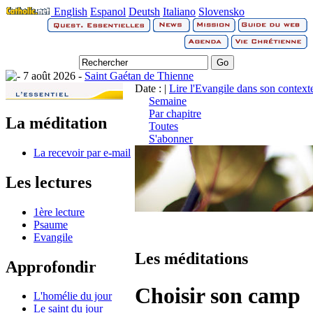
English
Espanol
Deutsh
Italiano
Slovensko
7 août 2026 -
Saint Gaétan de Thienne
Date : |
Lire l'Evangile dans son context
Semaine
Par chapitre
La méditation
Toutes
S'abonner
La recevoir par e-mail
Les lectures
1ère lecture
Psaume
Evangile
Les méditations
Approfondir
Choisir son camp
L'homélie du jour
Le saint du jour