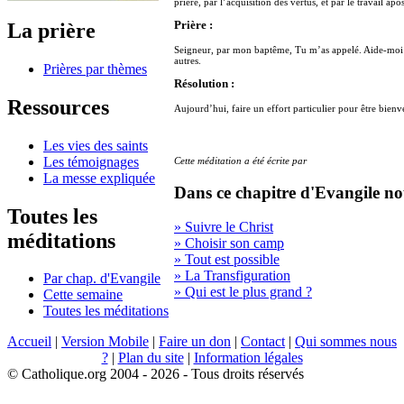
prière, par l’acquisition des vertus, et par le travail apo
La prière
Prière :
Seigneur, par mon baptême, Tu m’as appelé. Aide-moi à
autres.
Prières par thèmes
Résolution :
Ressources
Aujourd’hui, faire un effort particulier pour être bienvei
Les vies des saints
Les témoignages
Cette méditation a été écrite par
La messe expliquée
Dans ce chapitre d'Evangile no
Toutes les
» Suivre le Christ
méditations
» Choisir son camp
» Tout est possible
» La Transfiguration
Par chap. d'Evangile
» Qui est le plus grand ?
Cette semaine
Toutes les méditations
Accueil
|
Version Mobile
|
Faire un don
|
Contact
|
Qui sommes nous
?
|
Plan du site
|
Information légales
© Catholique.org 2004 - 2026 - Tous droits réservés