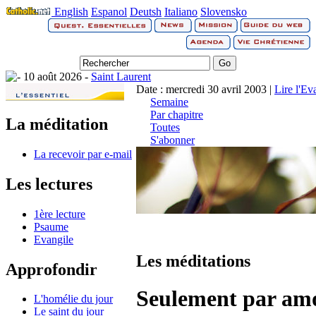
English
Espanol
Deutsh
Italiano
Slovensko
10 août 2026 -
Saint Laurent
Date : mercredi 30 avril 2003 |
Lire l'Ev
Semaine
Par chapitre
La méditation
Toutes
S'abonner
La recevoir par e-mail
Les lectures
1ère lecture
Psaume
Evangile
Les méditations
Approfondir
Seulement par am
L'homélie du jour
Le saint du jour