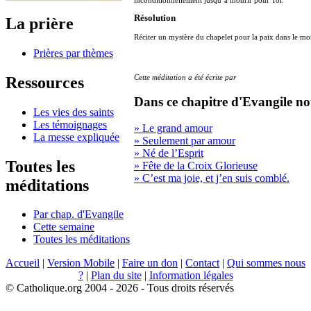
inconditionnellement jusqu’à mourir pour Toi.
Résolution
La prière
Réciter un mystère du chapelet pour la paix dans le m
Prières par thèmes
Cette méditation a été écrite par
Ressources
Dans ce chapitre d'Evangile no
Les vies des saints
Les témoignages
» Le grand amour
La messe expliquée
» Seulement par amour
» Né de l’Esprit
Toutes les
» Fête de la Croix Glorieuse
» C’est ma joie, et j’en suis comblé.
méditations
Par chap. d'Evangile
Cette semaine
Toutes les méditations
Accueil
|
Version Mobile
|
Faire un don
|
Contact
|
Qui sommes nous
?
|
Plan du site
|
Information légales
© Catholique.org 2004 - 2026 - Tous droits réservés