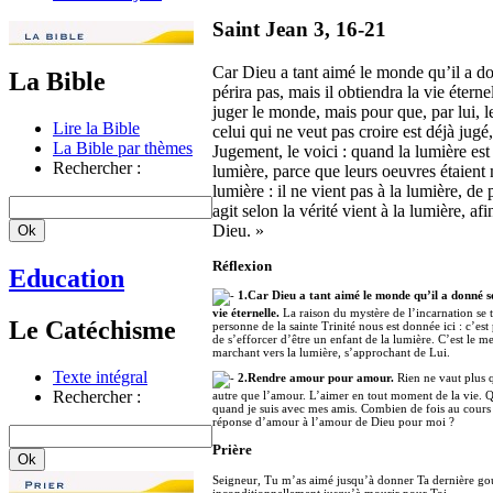
Saint Jean 3, 16-21
Car Dieu a tant aimé le monde qu’il a do
La Bible
périra pas, mais il obtiendra la vie éter
juger le monde, mais pour que, par lui, 
Lire la Bible
celui qui ne veut pas croire est déjà jug
La Bible par thèmes
Jugement, le voici : quand la lumière es
Rechercher :
lumière, parce que leurs oeuvres étaient 
lumière : il ne vient pas à la lumière, de
agit selon la vérité vient à la lumière,
Dieu. »
Réflexion
Education
1.Car Dieu a tant aimé le monde qu’il a donné son
vie éternelle.
La raison du mystère de l’incarnation se t
Le Catéchisme
personne de la sainte Trinité nous est donnée ici : c’e
de s’efforcer d’être un enfant de la lumière. C’est le m
marchant vers la lumière, s’approchant de Lui.
Texte intégral
2.Rendre amour pour amour.
Rien ne vaut plus q
Rechercher :
autre que l’amour. L’aimer en tout moment de la vie. Qu
quand je suis avec mes amis. Combien de fois au cours d’
réponse d’amour à l’amour de Dieu pour moi ?
Prière
Seigneur, Tu m’as aimé jusqu’à donner Ta dernière gout