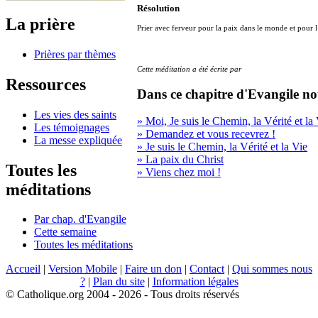
Résolution
La prière
Prier avec ferveur pour la paix dans le monde et pour 
Prières par thèmes
Cette méditation a été écrite par
Ressources
Dans ce chapitre d'Evangile no
Les vies des saints
» Moi, Je suis le Chemin, la Vérité et la
Les témoignages
» Demandez et vous recevrez !
La messe expliquée
» Je suis le Chemin, la Vérité et la Vie
» La paix du Christ
Toutes les
» Viens chez moi !
méditations
Par chap. d'Evangile
Cette semaine
Toutes les méditations
Accueil
|
Version Mobile
|
Faire un don
|
Contact
|
Qui sommes nous
?
|
Plan du site
|
Information légales
© Catholique.org 2004 - 2026 - Tous droits réservés