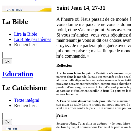
Saint Jean 14, 27-31
A l’heure où Jésus passait de ce monde à so
La Bible
vous donne ma paix. Je ne vous la donn
point, et ne s’alarme point. Vous avez ent
Lire la Bible
Si vous m’aimiez, vous vous réjouiriez de
La Bible par thèmes
maintenant je vous ai dit ces choses avant
Rechercher :
croyiez. Je ne parlerai plus guère avec v
lui donner prise ; ; mais afin que le mon
m’a commandé. »
Réflexion
Education
1. « Je vous laisse la paix. »
Peut-être n’avons-nous ja
partout dans le monde, la paix est menacée et des peuple
allusion : elle dépasse le silence des armes ou la séréni
pouvons activement rechercher, comme nous cherchons des 
Le Catéchisme
produit d’un long processus. Il faut d’abord planter la g
apparaisse et finalement cueillir le fruit. La paix est le
envers les autres.
Texte intégral
2. Fais de nous des artisans de paix.
Même si aucun d’e
son grain de sable dans le monde qui nous entoure. La ha
Rechercher :
sont des armes contre la paix. Tout comme nous pouvons
Prière
Seigneur Jésus, Tu as dit à tes apôtres : « Je vous lais
de Ton Eglise, et donnes-nous l’unité et la paix selon T