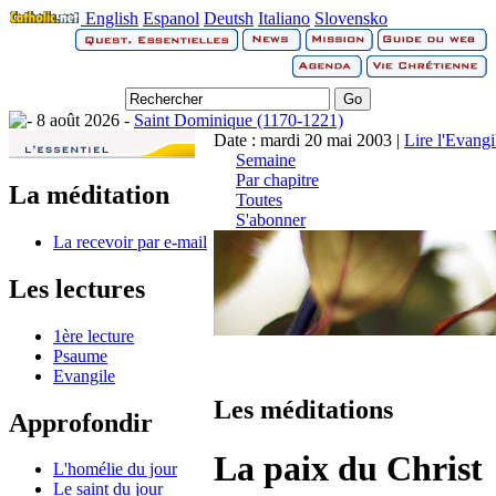
English
Espanol
Deutsh
Italiano
Slovensko
8 août 2026 -
Saint Dominique (1170-1221)
Date : mardi 20 mai 2003 |
Lire l'Evangi
Semaine
Par chapitre
La méditation
Toutes
S'abonner
La recevoir par e-mail
Les lectures
1ère lecture
Psaume
Evangile
Les méditations
Approfondir
La paix du Christ
L'homélie du jour
Le saint du jour