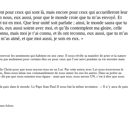
ment pour ceux qui sont là, mais encore pour ceux qui accueilleront leur
n en nous, eux aussi, pour que le monde croie que tu m’as envoyé. Et
oi en moi. Que leur unité soit parfaite ; ainsi, le monde saura que tu
, eux aussi soient avec moi, et qu’ils contemplent ma gloire, celle
u, mais moi je t’ai connu, et ils ont reconnu, eux aussi, que tu m’as
u m’as aimé, et que moi aussi, je sois en eux. »
trevoir les sentiments qui habitent en son cœur. Il nous révèle sa manière de prier et la nature
n pas seulement pour certains élus ou pour ceux qui l’ont suivi pendant sa vie terrestre mais
ons du Christ pour que nous soyons tous un en Lui. Par cette union avec Lui nous trouverons le
repas, Jésus nous laisse son commandement de nous aimer les uns les autres. Dans sa prière au
s ne dit pas que nous sommes tous égaux : mais que tous, nous serons UN, c’est à dire que nous
ra la paix dans le monde. Le Pape Jean-Paul II nous fait la même invitation : « Il n’y aura de paix
es frères.