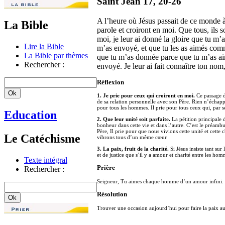
Saint Jean 17, 20-26
A l’heure où Jésus passait de ce monde à 
La Bible
parole et croiront en moi. Que tous, ils 
moi, je leur ai donné la gloire que tu m’
Lire la Bible
m’as envoyé, et que tu les as aimés comm
La Bible par thèmes
que tu m’as donnée parce que tu m’as aim
Rechercher :
envoyé. Je leur ai fait connaître ton nom,
Réflexion
1. Je prie pour ceux qui croiront en moi.
Ce passage de
de sa relation personnelle avec son Père. Rien n’échapp
pour tous les hommes. Il prie pour tous ceux qui, par s
Education
2. Que leur unité soit parfaite.
La pétition principale d
bonheur dans cette vie et dans l’autre. C’est le préambu
Père, Il prie pour que nous vivions cette unité et cette
Le Catéchisme
vibrons tous d’un même cœur.
3. La paix, fruit de la charité.
Si Jésus insiste tant sur
et de justice que s’il y a amour et charité entre les hom
Texte intégral
Prière
Rechercher :
Seigneur, Tu aimes chaque homme d’un amour infini. T
Résolution
Trouver une occasion aujourd’hui pour faire la paix a