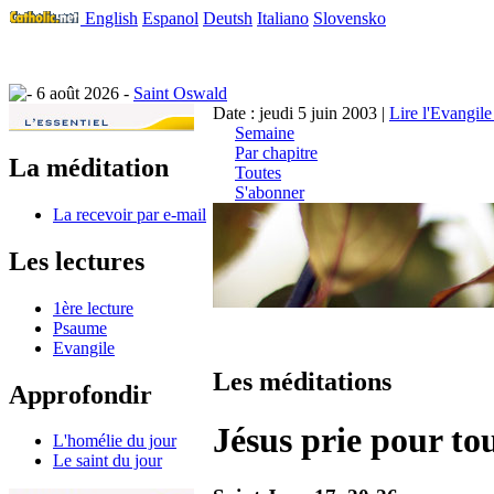
English
Espanol
Deutsh
Italiano
Slovensko
6 août 2026 -
Saint Oswald
Date : jeudi 5 juin 2003 |
Lire l'Evangile
Semaine
Par chapitre
La méditation
Toutes
S'abonner
La recevoir par e-mail
Les lectures
1ère lecture
Psaume
Evangile
Les méditations
Approfondir
Jésus prie pour tou
L'homélie du jour
Le saint du jour