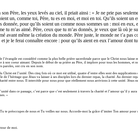
son Père, les yeux levés au ciel, il priait ainsi : « Je ne prie pas seule
soient un, comme toi, Père, tu es en moi, et moi en toi. Qu’ils soient u
as donnée, pour qu’ils soient un comme nous sommes un : moi en eux, et t
e tu m’as aimé. Père, ceux que tu m’as donnés, je veux que là où je suis
é avant même la création du monde. Père juste, le monde ne t’a pas conn
 et je le ferai connaître encore : pour qu’ils aient en eux l’amour dont t
 l’évangile est considéré comme la plus belle prière sacerdotale parce que le Christ nous laisse en
e à son coeur aimant. Depuis le début de sa prière au Père, il implore pour tous les hommes, et no
es paroles, ont cru en son nom.
u Christ est l’unité. Des cinq fois où ce mot est utilisé, quatre d’entre elles sont des supplicati
le de l’héritage que Jésus va laisser à ses disciples lors du dernier repas, la charité. Au dernier 
 charité entre nous. Il intercède pour nous pour que réellement nous arrivions à cette unité. Jésu
 l’unité dans ce passage, c’est parce que c’est seulement à travers la charité et l’amour qu’il y au
mes. »
u te préoccupes de nous et Tu veilles sur nous. Accorde-moi la grâce d’imiter Ton amour pour m
utour de moi.