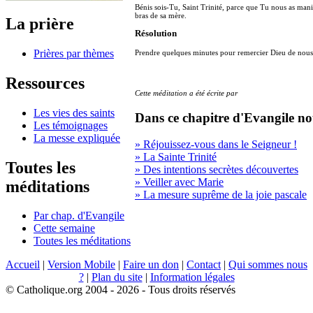
Bénis sois-Tu, Saint Trinité, parce que Tu nous as man
bras de sa mère.
La prière
Résolution
Prières par thèmes
Prendre quelques minutes pour remercier Dieu de nous 
Ressources
Cette méditation a été écrite par
Les vies des saints
Dans ce chapitre d'Evangile no
Les témoignages
La messe expliquée
» Réjouissez-vous dans le Seigneur !
» La Sainte Trinité
Toutes les
» Des intentions secrètes découvertes
» Veiller avec Marie
méditations
» La mesure suprême de la joie pascale
Par chap. d'Evangile
Cette semaine
Toutes les méditations
Accueil
|
Version Mobile
|
Faire un don
|
Contact
|
Qui sommes nous
?
|
Plan du site
|
Information légales
© Catholique.org 2004 - 2026 - Tous droits réservés