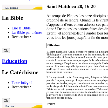
Saint Matthieu 28, 16-20
Au temps de Pâques, les onze disciples s’
La Bible
ordonné de se rendre. Quand ils le virent,
s’approcha d’eux et leur adressa ces paro
Lire la Bible
donc ! De toutes les nations faites des di
La Bible par thèmes
Esprit ; et apprenez-leur à garder tous 
Rechercher :
vous tous les jours jusqu’à la fin du mon
Réflexion
1. Saint Thomas d’Aquin, considéré comme le plus gr
Théologique" avec une question que les hommes, de toutes
réflexion des philosophes a tourné autour de cette que
Education
choisit. L’homme ne se comporte pas de la même façon s’i
est un message d’espérance car elle nous rappelle l’exis
amour. Elle nous rappelle également que Dieu n’est pas 
parlé, qu’Il nous met ainsi en situation d’entrer en 
Le Catéchisme
bonheur pour l’éternité.
2. Le mystère de la foi. Saint Augustin, évêque au IVe s
pensée. Un jour, alors qu’il se promenait sur une plage to
Texte intégral
pensées profondes, ses yeux tombèrent sur un enfant qui
sable. Augustin lui demanda le but d’une manœuvre aussi
Rechercher :
"Mais, ne vois-tu pas que cela est impossible ?" demanda
ce trou que de comprendre ce que tu cherches à comprend
le mystère de l’existence de Dieu se comprend avec le co
dans son propre coeur.
Prière