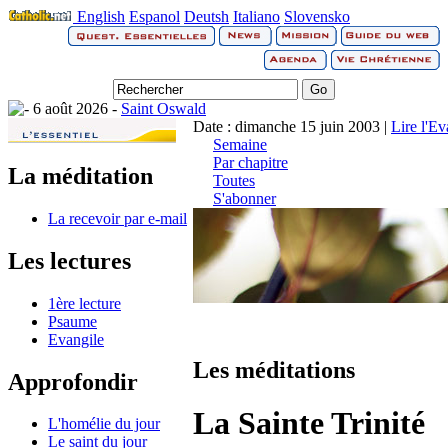
English
Espanol
Deutsh
Italiano
Slovensko
6 août 2026 -
Saint Oswald
Date : dimanche 15 juin 2003 |
Lire l'Ev
Semaine
Par chapitre
La méditation
Toutes
S'abonner
La recevoir par e-mail
Les lectures
1ère lecture
Psaume
Evangile
Les méditations
Approfondir
La Sainte Trinité
L'homélie du jour
Le saint du jour