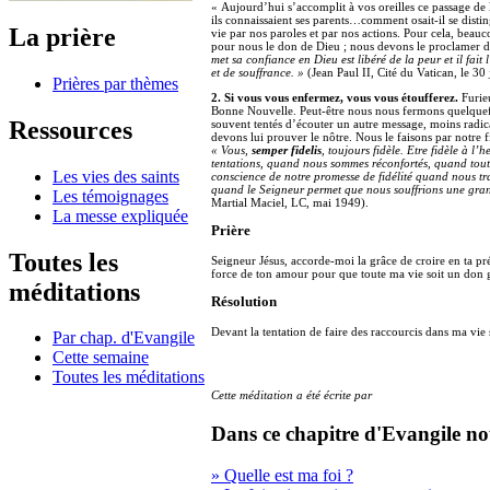
« Aujourd’hui s’accomplit à vos oreilles ce passage de l
ils connaissaient ses parents…comment osait-il se distin
La prière
vie par nos paroles et par nos actions. Pour cela, bea
pour nous le don de Dieu ; nous devons le proclamer du h
met sa confiance en Dieu est libéré de la peur et il fai
et de souffrance. »
(Jean Paul II, Cité du Vatican, le 30
Prières par thèmes
2. Si vous vous enfermez, vous vous étoufferez.
Furieu
Bonne Nouvelle. Peut-être nous nous fermons quelquef
Ressources
souvent tentés d’écouter un autre message, moins radi
devons lui prouver le nôtre. Nous le faisons par notre f
« Vous,
semper fidelis
, toujours fidèle. Etre fidèle à l’
tentations, quand nous sommes réconfortés, quand tout
Les vies des saints
conscience de notre promesse de fidélité quand nous t
quand le Seigneur permet que nous souffrions une grande 
Les témoignages
Martial Maciel, LC, mai 1949).
La messe expliquée
Prière
Toutes les
Seigneur Jésus, accorde-moi la grâce de croire en ta pré
force de ton amour pour que toute ma vie soit un don 
méditations
Résolution
Devant la tentation de faire des raccourcis dans ma vie 
Par chap. d'Evangile
Cette semaine
Toutes les méditations
Cette méditation a été écrite par
Dans ce chapitre d'Evangile no
» Quelle est ma foi ?