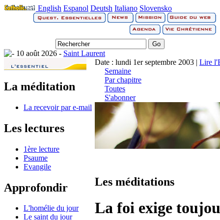
English
Espanol
Deutsh
Italiano
Slovensko
10 août 2026 -
Saint Laurent
Date : lundi 1er septembre 2003 |
Lire l
Semaine
Par chapitre
La méditation
Toutes
S'abonner
La recevoir par e-mail
Les lectures
1ère lecture
Psaume
Evangile
Les méditations
Approfondir
La foi exige toujo
L'homélie du jour
Le saint du jour