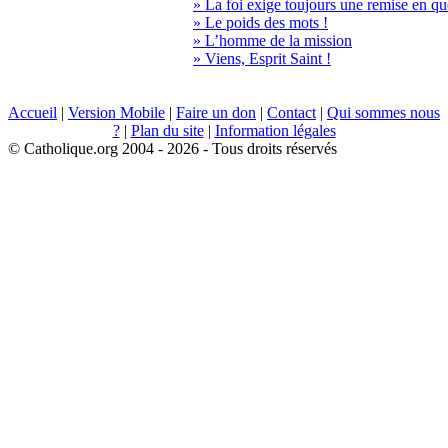
» La foi exige toujours une remise en qu
» Le poids des mots !
» L’homme de la mission
» Viens, Esprit Saint !
Accueil
|
Version Mobile
|
Faire un don
|
Contact
|
Qui sommes nous
?
|
Plan du site
|
Information légales
© Catholique.org 2004 - 2026 - Tous droits réservés