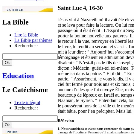
Saint Luc 4, 16-30
Jésus vint à Nazareth où il avait été éle
La Bible
et se leva pour faire la lecture. On lui rem
passage où il était écrit : L’Esprit du Se
Lire la Bible
porter la bonne nouvelle aux pauvres. Il
La Bible par thèmes
le retour à la vue, renvoyer en liberté l
Rechercher :
le livre, le rendit au servant et s’assit. 
mit à leur dire : " Aujourd’hui s’accompli
témoignage et étaient en admiration devan
disaient : " N’est-il pas le fils de Joseph,
dicton : Médecin, guéris-toi toi-même. T
même ici dans ta patrie. " Et il dit : " E
Education
patrie. " Assurément, je vous le dis, il y
ciel fut fermé pour trois ans et six mois,
Le Catéchisme
aucune d’elles que fut envoyé Élie, mais
beaucoup de lépreux en Israël au temps d
Naaman, le Syrien. " Entendant cela, tous
Texte intégral
le poussèrent hors de la ville et le menèr
Rechercher :
était bâtie, pour l’en précipiter. Mais lui
Réflexion
1. Nous voudrions souvent nous contenter du
statu q
passage de l’Ecriture. Pensant qu’il allait simplement rend