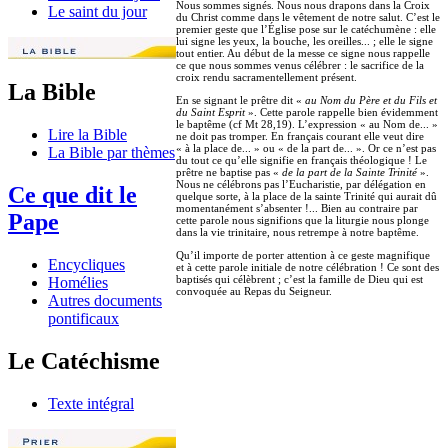
Nous sommes signés. Nous nous drapons dans la Croix
Le saint du jour
du Christ comme dans le vêtement de notre salut. C’est le
premier geste que l’Église pose sur le catéchumène : elle
lui signe les yeux, la bouche, les oreilles... ; elle le signe
tout entier. Au début de la messe ce signe nous rappelle
ce que nous sommes venus célébrer : le sacrifice de la
croix rendu sacramentellement présent.
La Bible
En se signant le prêtre dit «
au Nom du Père et du Fils et
du Saint Esprit
». Cette parole rappelle bien évidemment
le baptême (cf Mt 28,19). L’expression « au Nom de... »
Lire la Bible
ne doit pas tromper. En français courant elle veut dire
« à la place de... » ou « de la part de... ». Or ce n’est pas
La Bible par thèmes
du tout ce qu’elle signifie en français théologique ! Le
prêtre ne baptise pas «
de la part de la Sainte Trinité
».
Nous ne célébrons pas l’Eucharistie, par délégation en
Ce que dit le
quelque sorte, à la place de la sainte Trinité qui aurait dû
momentanément s’absenter !... Bien au contraire par
Pape
cette parole nous signifions que la liturgie nous plonge
dans la vie trinitaire, nous retrempe à notre baptême.
Qu’il importe de porter attention à ce geste magnifique
Encycliques
et à cette parole initiale de notre célébration ! Ce sont des
baptisés qui célèbrent ; c’est la famille de Dieu qui est
Homélies
convoquée au Repas du Seigneur.
Autres documents
pontificaux
Le Catéchisme
Texte intégral