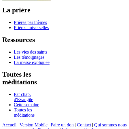
La prière
Prières par thèmes
Prières universelles
Ressources
Les vies des saints
Les témoignages
La messe expliquée
Toutes les
méditations
Par chap.
d'Evangile
Cette semaine
Toutes les
méditations
Accueil
|
Version Mobile
|
Faire un don
|
Contact
|
Qui sommes nous