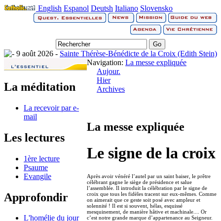
English
Espanol
Deutsh
Italiano
Slovensko
9 août 2026 -
Sainte Thérèse-Bénédicte de la Croix (Edith Stein)
Navigation:
La messe expliquée
Aujour.
Hier
La méditation
Archives
La recevoir par e-
mail
La messe expliquée
Les lectures
Le signe de la croix
1ère lecture
Psaume
Evangile
Après avoir vénéré l’autel par un saint baiser, le prêtre
célébrant gagne le siège de présidence et salue
l’assemblée. Il introduit la célébration par le signe de
Approfondir
croix que tous les fidèles tracent sur eux-mêmes. Comme
on aimerait que ce geste soit posé avec ampleur et
solennité ! Il est si souvent, hélas, esquissé
mesquinement, de manière hâtive et machinale.... Or
L'homélie du jour
c’est notre grande marque d’appartenance au Seigneur.