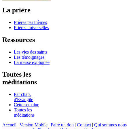
La prière
Prières par thèmes
Prières universelles
Ressources
Les vies des saints
Les témoignages
La messe expliquée
Toutes les
méditations
Par chap.
d'Evangile
Cette semaine
Toutes les
méditations
Accueil
|
Version Mobile
|
Faire un don
|
Contact
|
Qui sommes nous