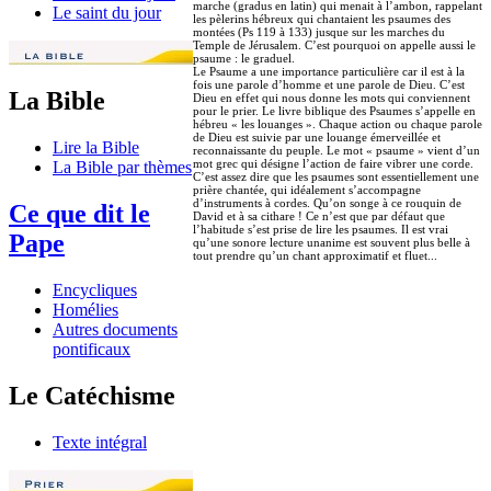
marche (gradus en latin) qui menait à l’ambon, rappelant
Le saint du jour
les pèlerins hébreux qui chantaient les psaumes des
montées (Ps 119 à 133) jusque sur les marches du
Temple de Jérusalem. C’est pourquoi on appelle aussi le
psaume : le graduel.
Le Psaume a une importance particulière car il est à la
fois une parole d’homme et une parole de Dieu. C’est
La Bible
Dieu en effet qui nous donne les mots qui conviennent
pour le prier. Le livre biblique des Psaumes s’appelle en
hébreu « les louanges ». Chaque action ou chaque parole
de Dieu est suivie par une louange émerveillée et
Lire la Bible
reconnaissante du peuple. Le mot « psaume » vient d’un
mot grec qui désigne l’action de faire vibrer une corde.
La Bible par thèmes
C’est assez dire que les psaumes sont essentiellement une
prière chantée, qui idéalement s’accompagne
d’instruments à cordes. Qu’on songe à ce rouquin de
Ce que dit le
David et à sa cithare ! Ce n’est que par défaut que
l’habitude s’est prise de lire les psaumes. Il est vrai
Pape
qu’une sonore lecture unanime est souvent plus belle à
tout prendre qu’un chant approximatif et fluet...
Encycliques
Homélies
Autres documents
pontificaux
Le Catéchisme
Texte intégral