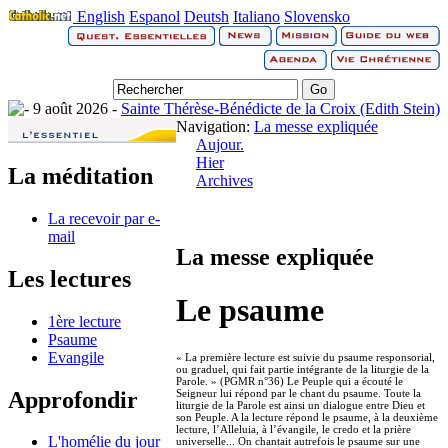
English
Espanol
Deutsh
Italiano
Slovensko
9 août 2026 -
Sainte Thérèse-Bénédicte de la Croix (Edith Stein)
Navigation:
La messe expliquée
Aujour.
Hier
La méditation
Archives
La recevoir par e-
mail
La messe expliquée
Les lectures
Le psaume
1ère lecture
Psaume
Evangile
« La première lecture est suivie du psaume responsorial,
ou graduel, qui fait partie intégrante de la liturgie de la
Parole. » (PGMR n°36) Le Peuple qui a écouté le
Approfondir
Seigneur lui répond par le chant du psaume. Toute la
liturgie de la Parole est ainsi un dialogue entre Dieu et
son Peuple. A la lecture répond le psaume, à la deuxième
lecture, l’Alleluia, à l’évangile, le credo et la prière
L'homélie du jour
universelle... On chantait autrefois le psaume sur une