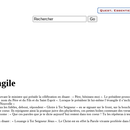
gile
 devant le ministre qui préside la célébration en disant : « Père, bénissez-moi ». Le président prono
m du Père et du Fils et du Saint Esprit ». Lorsque le président lit lui-même l’évangile il s’incl
e Nouvelle »
s les fidèles, debout, répondent « Gloire à Toi Seigneur » en se signant sur le front, sur la bouche 
 coeur. Ils rejoignent ainsi la pratique juive des phylactères, ces petites boîtes contenant des verset
nome : « Que ces paroles que je te dicte aujourd’hui restent dans ton coeur ! Tu les répéteras à te
n disant : « Louange à Toi Seigneur Jésus ». Le Christ est en effet la Parole vivante proférée dans