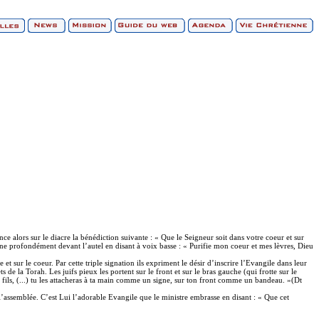
nce alors sur le diacre la bénédiction suivante : « Que le Seigneur soit dans votre coeur et sur
ine profondément devant l’autel en disant à voix basse : « Purifie mon coeur et mes lèvres, Dieu
et sur le coeur. Par cette triple signation ils expriment le désir d’inscrire l’Evangile dans leur
s de la Torah. Les juifs pieux les portent sur le front et sur le bras gauche (qui frotte sur le
s fils, (...) tu les attacheras à ta main comme un signe, sur ton front comme un bandeau. »(Dt
 l’assemblée. C’est Lui l’adorable Evangile que le ministre embrasse en disant : « Que cet