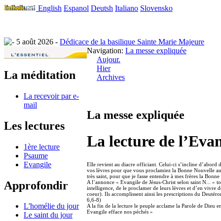
English
Espanol
Deutsh
Italiano
Slovensko
5 août 2026 -
Dédicace de la basilique Sainte Marie Majeure
Navigation:
La messe expliquée
Aujour.
Hier
La méditation
Archives
La recevoir par e-
mail
La messe expliquée
Les lectures
La lecture de l’Evan
1ère lecture
Psaume
Evangile
Elle revient au diacre officiant. Celui-ci s’incline d’abord
vos lèvres pour que vous proclamiez la Bonne Nouvelle au no
très saint, pour que je fasse entendre à mes frères la Bonn
Approfondir
A l’annonce « Evangile de Jésus-Christ selon saint N... » tou
intelligence, de le proclamer de leurs lèvres et d’en vivre de
coeur). Ils accomplissent ainsi les prescriptions du Deutéro
6,6-8)
L'homélie du jour
A la fin de la lecture le peuple acclame la Parole de Dieu e
Evangile efface nos péchés »
Le saint du jour