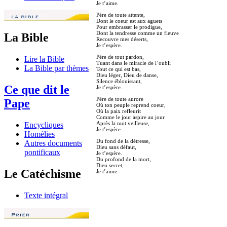
Je t’aime.
Père de toute attente,
Dont le coeur est aux aguets
Pour embrasser le prodigue,
Dont la tendresse comme un fleuve
La Bible
Recouvre mes déserts,
Je t’espère.
Père de tout pardon,
Lire la Bible
Tuant dans le miracle de l’oubli
La Bible par thèmes
Tout ce qui est bas,
Dieu léger, Dieu de danse,
Silence éblouissant,
Ce que dit le
Je t’espère.
Père de toute aurore
Pape
Où ton peuple reprend coeur,
Où la paix refleurit
Comme le jour aspire au jour
Après la nuit veilleuse,
Encycliques
Je t’espère.
Homélies
Du fond de la détresse,
Autres documents
Dieu sans défaut,
pontificaux
Je t’espère.
Du profond de la mort,
Dieu secret,
Le Catéchisme
Je t’aime.
Texte intégral