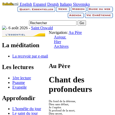
English
Espanol
Deutsh
Italiano
Slovensko
6 août 2026 -
Saint Oswald
Navigation:
Au Père
Aujour.
Hier
La méditation
Archives
La recevoir par e-mail
Au Père
Les lectures
Chant des
1ère lecture
Psaume
profondeurs
Evangile
Approfondir
Du fond de la détresse,
Dieu sans défaut,
Je t’espère.
L'homélie du jour
Si profond de la mort,
Le saint du jour
Dieu secret,