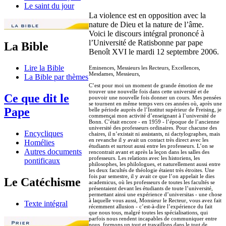
Le saint du jour
La violence est en opposition avec la
nature de Dieu et la nature de l’âme.
Voici le discours intégral prononcé à
l’Université de Ratisbonne par pape
La Bible
Benoît XVI le mardi 12 septembre 2006.
Lire la Bible
Eminences, Messieurs les Recteurs, Excellences,
Mesdames, Messieurs,
La Bible par thèmes
C’est pour moi un moment de grande émotion de me
trouver une nouvelle fois dans cette université et de
Ce que dit le
pouvoir une nouvelle fois donner un cours. Mes pensées
se tournent en même temps vers ces années où, après une
Pape
belle période auprès de l’Institut supérieur de Freising, je
commençai mon activité d’enseignant à l’université de
Bonn. C’était encore - en 1959 - l’époque de l’ancienne
université des professeurs ordinaires. Pour chacune des
Encycliques
chaires, il n’existait ni assistants, ni dactylographes, mais
en revanche il y avait un contact très direct avec les
Homélies
étudiants et surtout aussi entre les professeurs. L’on se
Autres documents
rencontrait avant et après la leçon dans les salles des
professeurs. Les relations avec les historiens, les
pontificaux
philosophes, les philologues, et naturellement aussi entre
les deux facultés de théologie étaient très étroites. Une
fois par semestre, il y avait ce que l’on appelait le dies
Le Catéchisme
academicus, où les professeurs de toutes les facultés se
présentaient devant les étudiants de toute l’université,
permettant ainsi une expérience d’universitas - une chose
à laquelle vous aussi, Monsieur le Recteur, vous avez fait
Texte intégral
récemment allusion - c’est-à-dire l’expérience du fait
que nous tous, malgré toutes les spécialisations, qui
parfois nous rendent incapables de communiquer entre
nous, formons un tout et travaillons dans le tout de