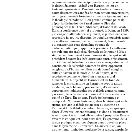
représenta une deuxième époque dans le programme de
la déshellénisation : Adolf von Harnack en est un
éminent représentant. Pendant mes études, comme au
cours des premières années de mon activité universitaire,
ce programme était fortement à l’œuvre également dans
la théologie catholique. L’on prenait comme point de
départ la distinction de Pascal entre le Dieu des
philosophes et le Dieu d’Abraham, d’Isaac et de Jacob.
Dans la conférence que j’ai prononcée à Bonn, en 1959,
j’ai essayé d’affronter cet argument, et je n’entends pas
reprendre ici tout ce discours. Je voudrais toutefois tenter
de mettre en lumière, même brièvement, la nouveauté
qui caractérisait cette deuxième époque de
déshellénisation par rapport à la première. La réflexion
centrale qui apparaît chez Harnack est le retour à Jésus
simplement homme et à son message simple, qui serait
précédent à toutes les théologisations ainsi, précisément,
qu’à toute hellénisation : ce serait ce message simple qui
constituerait le véritable sommet du développement
religieux de l’humanité. Jésus aurait donné congé au
culte en faveur de la morale. En définitive, il est
représenté comme le père d’un message moral
humanitaire. L’objectif de Harnack est au fond de
ramener le christianisme en harmonie avec la raison
moderne, en le libérant, précisément, d’éléments
apparemment philosophiques et théologiques comme,
par exemple la foi dans la divinité du Christ et dans la
trinité de Dieu. En ce sens, l’exégèse historique et
critique du Nouveau Testament, dans la vision qui est la
sienne, replace la théologie au sein du système de
l’université : la théologie, selon Harnarck, est quelque
chose d’essentiellement historique et donc d’étroitement
scientifique. Ce sur quoi elle enquête à propos de Jésus à
travers la critique est, pour ainsi dire, l’expression de la
raison pratique et par conséquent peut trouver sa place
dans le système de l’université. En arrière-plan, on
trouve l’auto-limitation moderne de la raison, exprimée