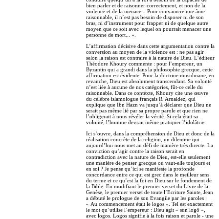
bien parler et de raisonner correctement, et non de la
violence et de la menace... Pour convaincre une âme
raisonnable, il n’est pas besoin de disposer ni de son
bras, ni d’instrument pour frapper ni de quelque autre
moyen que ce soit avec lequel on pourrait menacer une
personne de mort... ».
L’affirmation décisive dans cette argumentation contre la
conversion au moyen de la violence est : ne pas agir
selon la raison est contraire à la nature de Dieu. L’éditeur
Théodore Khoury commente : pour l’empereur, un
Byzantin qui a grandi dans la philosophie grecque, cette
affirmation est évidente. Pour la doctrine musulmane, en
revanche, Dieu est absolument transcendant. Sa volonté
n’est liée à aucune de nos catégories, fût-ce celle du
raisonnable. Dans ce contexte, Khoury cite une œuvre
du célèbre islamologue français R. Arnaldez, qui
explique que Ibn Hazn va jusqu’à déclarer que Dieu ne
serait pas même lié par sa propre parole et que rien ne
l’obligerait à nous révéler la vérité. Si cela était sa
volonté, l’homme devrait même pratiquer l’idolâtrie.
Ici s’ouvre, dans la compréhension de Dieu et donc de la
réalisation concrète de la religion, un dilemme qui
aujourd’hui nous met au défi de manière très directe. La
conviction qu’agir contre la raison serait en
contradiction avec la nature de Dieu, est-elle seulement
une manière de penser grecque ou vaut-elle toujours et
en soi ? Je pense qu’ici se manifeste la profonde
concordance entre ce qui est grec dans le meilleur sens
du terme et ce qu’est la foi en Dieu sur le fondement de
la Bible. En modifiant le premier verset du Livre de la
Genèse, le premier verset de toute l’Ecriture Sainte, Jean
a débuté le prologue de son Evangile par les paroles :
« Au commencement était le logos ». Tel est exactement
le mot qu’utilise l’empereur : Dieu agit « sun logô »,
avec logos. Logos signifie à la fois raison et parole - une