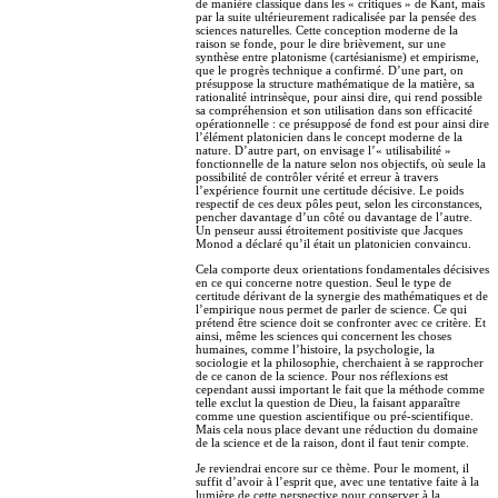
de manière classique dans les « critiques » de Kant, mais
par la suite ultérieurement radicalisée par la pensée des
sciences naturelles. Cette conception moderne de la
raison se fonde, pour le dire brièvement, sur une
synthèse entre platonisme (cartésianisme) et empirisme,
que le progrès technique a confirmé. D’une part, on
présuppose la structure mathématique de la matière, sa
rationalité intrinsèque, pour ainsi dire, qui rend possible
sa compréhension et son utilisation dans son efficacité
opérationnelle : ce présupposé de fond est pour ainsi dire
l’élément platonicien dans le concept moderne de la
nature. D’autre part, on envisage l’« utilisabilité »
fonctionnelle de la nature selon nos objectifs, où seule la
possibilité de contrôler vérité et erreur à travers
l’expérience fournit une certitude décisive. Le poids
respectif de ces deux pôles peut, selon les circonstances,
pencher davantage d’un côté ou davantage de l’autre.
Un penseur aussi étroitement positiviste que Jacques
Monod a déclaré qu’il était un platonicien convaincu.
Cela comporte deux orientations fondamentales décisives
en ce qui concerne notre question. Seul le type de
certitude dérivant de la synergie des mathématiques et de
l’empirique nous permet de parler de science. Ce qui
prétend être science doit se confronter avec ce critère. Et
ainsi, même les sciences qui concernent les choses
humaines, comme l’histoire, la psychologie, la
sociologie et la philosophie, cherchaient à se rapprocher
de ce canon de la science. Pour nos réflexions est
cependant aussi important le fait que la méthode comme
telle exclut la question de Dieu, la faisant apparaître
comme une question ascientifique ou pré-scientifique.
Mais cela nous place devant une réduction du domaine
de la science et de la raison, dont il faut tenir compte.
Je reviendrai encore sur ce thème. Pour le moment, il
suffit d’avoir à l’esprit que, avec une tentative faite à la
lumière de cette perspective pour conserver à la