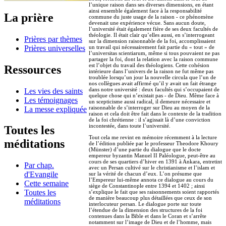
l’unique raison dans ses diverses dimensions, en étant
ainsi ensemble également face à la responsabilité
La prière
commune du juste usage de la raison - ce phénomène
devenait une expérience vécue. Sans aucun doute,
l’université était également fière de ses deux facultés de
théologie. Il était clair qu’elles aussi, en s’interrogeant
Prières par thèmes
sur la dimension raisonnable de la foi, accomplissaient
Prières universelles
un travail qui nécessairement fait partie du « tout » de
l’universitas scientiarum, même si tous pouvaient ne pas
partager la foi, dont la relation avec la raison commune
est l’objet du travail des théologiens. Cette cohésion
Ressources
intérieure dans l’univers de la raison ne fut même pas
troublée lorsqu’un jour la nouvelle circula que l’un de
nos collègues avait affirmé qu’il y avait un fait étrange
dans notre université : deux facultés qui s’occupaient de
Les vies des saints
quelque chose qui n’existait pas - de Dieu. Même face à
Les témoignages
un scepticisme aussi radical, il demeure nécessaire et
raisonnable de s’interroger sur Dieu au moyen de la
La messe expliquée
raison et cela doit être fait dans le contexte de la tradition
de la foi chrétienne : il s’agissait là d’une conviction
incontestée, dans toute l’université.
Toutes les
Tout cela me revint en mémoire récemment à la lecture
méditations
de l’édition publiée par le professeur Theodore Khoury
(Münster) d’une partie du dialogue que le docte
empereur byzantin Manuel II Paléologue, peut-être au
cours de ses quartiers d’hiver en 1391 à Ankara, entretint
Par chap.
avec un Persan cultivé sur le christianisme et l’islam et
d'Evangile
sur la vérité de chacun d’eux. L’on présume que
l’Empereur lui-même annota ce dialogue au cours du
Cette semaine
siège de Constantinople entre 1394 et 1402 ; ainsi
Toutes les
s’explique le fait que ses raisonnements soient rapportés
de manière beaucoup plus détaillées que ceux de son
méditations
interlocuteur persan. Le dialogue porte sur toute
l’étendue de la dimension des structures de la foi
contenues dans la Bible et dans le Coran et s’arrête
notamment sur l’image de Dieu et de l’homme, mais