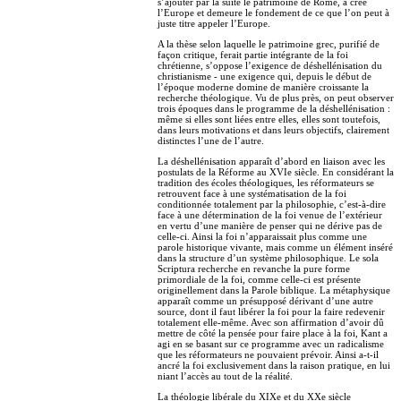
s’ajouter par la suite le patrimoine de Rome, a créé
l’Europe et demeure le fondement de ce que l’on peut à
juste titre appeler l’Europe.
A la thèse selon laquelle le patrimoine grec, purifié de
façon critique, ferait partie intégrante de la foi
chrétienne, s’oppose l’exigence de déshellénisation du
christianisme - une exigence qui, depuis le début de
l’époque moderne domine de manière croissante la
recherche théologique. Vu de plus près, on peut observer
trois époques dans le programme de la déshellénisation :
même si elles sont liées entre elles, elles sont toutefois,
dans leurs motivations et dans leurs objectifs, clairement
distinctes l’une de l’autre.
La déshellénisation apparaît d’abord en liaison avec les
postulats de la Réforme au XVIe siècle. En considérant la
tradition des écoles théologiques, les réformateurs se
retrouvent face à une systématisation de la foi
conditionnée totalement par la philosophie, c’est-à-dire
face à une détermination de la foi venue de l’extérieur
en vertu d’une manière de penser qui ne dérive pas de
celle-ci. Ainsi la foi n’apparaissait plus comme une
parole historique vivante, mais comme un élément inséré
dans la structure d’un système philosophique. Le sola
Scriptura recherche en revanche la pure forme
primordiale de la foi, comme celle-ci est présente
originellement dans la Parole biblique. La métaphysique
apparaît comme un présupposé dérivant d’une autre
source, dont il faut libérer la foi pour la faire redevenir
totalement elle-même. Avec son affirmation d’avoir dû
mettre de côté la pensée pour faire place à la foi, Kant a
agi en se basant sur ce programme avec un radicalisme
que les réformateurs ne pouvaient prévoir. Ainsi a-t-il
ancré la foi exclusivement dans la raison pratique, en lui
niant l’accès au tout de la réalité.
La théologie libérale du XIXe et du XXe siècle