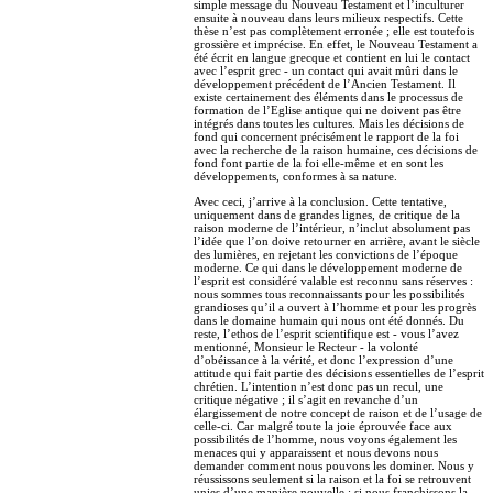
simple message du Nouveau Testament et l’inculturer
ensuite à nouveau dans leurs milieux respectifs. Cette
thèse n’est pas complètement erronée ; elle est toutefois
grossière et imprécise. En effet, le Nouveau Testament a
été écrit en langue grecque et contient en lui le contact
avec l’esprit grec - un contact qui avait mûri dans le
développement précédent de l’Ancien Testament. Il
existe certainement des éléments dans le processus de
formation de l’Eglise antique qui ne doivent pas être
intégrés dans toutes les cultures. Mais les décisions de
fond qui concernent précisément le rapport de la foi
avec la recherche de la raison humaine, ces décisions de
fond font partie de la foi elle-même et en sont les
développements, conformes à sa nature.
Avec ceci, j’arrive à la conclusion. Cette tentative,
uniquement dans de grandes lignes, de critique de la
raison moderne de l’intérieur, n’inclut absolument pas
l’idée que l’on doive retourner en arrière, avant le siècle
des lumières, en rejetant les convictions de l’époque
moderne. Ce qui dans le développement moderne de
l’esprit est considéré valable est reconnu sans réserves :
nous sommes tous reconnaissants pour les possibilités
grandioses qu’il a ouvert à l’homme et pour les progrès
dans le domaine humain qui nous ont été donnés. Du
reste, l’ethos de l’esprit scientifique est - vous l’avez
mentionné, Monsieur le Recteur - la volonté
d’obéissance à la vérité, et donc l’expression d’une
attitude qui fait partie des décisions essentielles de l’esprit
chrétien. L’intention n’est donc pas un recul, une
critique négative ; il s’agit en revanche d’un
élargissement de notre concept de raison et de l’usage de
celle-ci. Car malgré toute la joie éprouvée face aux
possibilités de l’homme, nous voyons également les
menaces qui y apparaissent et nous devons nous
demander comment nous pouvons les dominer. Nous y
réussissons seulement si la raison et la foi se retrouvent
unies d’une manière nouvelle ; si nous franchissons la