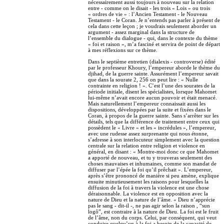
nécessairement aussi toujours à nouveau sur la relation
entre - comme on le disait - les trois « Lois » ou trois
« ordres de vie » : l’Ancien Testament - le Nouveau
Testament - le Coran. Je n’entends pas parler à présent de
cela dans cette leçon ; je voudrais seulement aborder un
argument - assez marginal dans la structure de
l’ensemble du dialogue - qui, dans le contexte du thème
« foi et raison », m’a fasciné et servira de point de départ
à mes réflexions sur ce thème.
Dans le septième entretien (dialexis - controverse) édité
par le professeur Khoury, l’empereur aborde le thème du
djihad, de la guerre sainte. Assurément l’empereur savait
que dans la sourate 2, 256 on peut lire : « Nulle
contrainte en religion ! ». C’est l’une des sourates de la
période initiale, disent les spécialistes, lorsque Mahomet
lui-même n’avait encore aucun pouvoir et était menacé.
Mais naturellement l’empereur connaissait aussi les
dispositions, développées par la suite et fixées dans le
Coran, à propos de la guerre sainte. Sans s’arrêter sur les
détails, tels que la différence de traitement entre ceux qui
possèdent le « Livre » et les « incrédules », l’empereur,
avec une rudesse assez surprenante qui nous étonne,
s’adresse à son interlocuteur simplement avec la question
centrale sur la relation entre religion et violence en
général, en disant : « Montre-moi donc ce que Mahomet
a apporté de nouveau, et tu y trouveras seulement des
choses mauvaises et inhumaines, comme son mandat de
diffuser par l’épée la foi qu’il prêchait ». L’empereur,
après s’être prononcé de manière si peu amène, explique
ensuite minutieusement les raisons pour lesquelles la
diffusion de la foi à travers la violence est une chose
déraisonnable. La violence est en opposition avec la
nature de Dieu et la nature de l’âme. « Dieu n’apprécie
pas le sang - dit-il -, ne pas agir selon la raison , “sun
logô”, est contraire à la nature de Dieu. La foi est le fruit
de l’âme, non du corps. Celui, par conséquent, qui veut
conduire quelqu’un à la foi a besoin de la capacité de