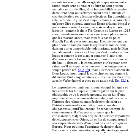
accentuées avec une telle exagération que même notre
raison, notre sens du vrai et du bien ne sont plus un
véritable miroir de Dieu, dont les possibilités abyssales
demeurent pour nous éternellement hors d’atteinte et
cachées derrière ses décisions effectives. En opposition à
cela, la foi de l’Eglise s’est toujours tenue à la conviction
qu’entre Dieu et nous, entre son Esprit créateur éternel et
notre raison créée, il existe une vraie analogie dans
laquelle - comme le dit le IVe Concile du Latran en 1215
- les dissemblances sont certes assurément plus grandes
que les ressemblances, mais toutefois pas au point
d’abolir l’analogie et son langage. Dieu ne devient pas
plus divin du fait que nous le repoussons loin de nous
dans un pur et impénétrable volontarisme, mais le Dieu
véritablement divin est ce Dieu qui s’est montré comme
logos et comme logos a agi et continue d’agir plein
d’amour en notre faveur. Bien sûr, l’amour, comme le
dit Paul, « dépasse » la connaissance et c’est pour cette
raison qu’il est capable de percevoir davantage que la
simple pensée (cf.
Ep 3,19
), mais il demeure l’amour du
Dieu-Logos, pour lequel le culte chrétien est, comme le
dit encore Paul « logikè latreia » - un culte qui s’accorde
avec le Verbe éternel et avec notre raison (cf.
Rm 12,1
).
Le rapprochement intérieur mutuel évoqué ici, qui a eu
lieu entre la foi biblique et l’interrogation sur le plan
philosophique de la pensée grecque, est un fait d’une
importance décisive non seulement du point de vue de
l’histoire des religions, mais également de celui de
l’histoire universelle - un fait qui nous crée des
obligations aujourd’hui encore. En tenant compte de
cette rencontre, il n’est pas surprenant que le
christianisme, malgré son origine et quelques importants
développements en Orient, ait en fin de compte trouvé
son empreinte décisive d’un point de vue historique en
Europe. Nous pouvons l’exprimer également dans
l’autre sens : cette rencontre, à laquelle vient également