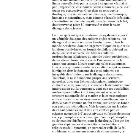
limite auto-décrétée par la raison à ce qui est vérifiable
par l’expérience, et si nous ouvrons à nouveau à celle-ci
toutes ses perspectives. C’est dans ce sens que la
théologie, non seulement comme discipline historique,
humaine et scientifique, mais comme véritable théologie,
c’est-à-dire comme interrogation sur la raison de la foi,
doit trouver sa place à l’université et dans le vaste
dialogue des sciences.
Ce n’est qu’ainsi que nous devenons également aptes à
un véritable dialogue des cultures et des religions - un
dialogue dont nous avons un besoin urgent. Dans le
monde occidental domine largement l’opinion que seule
la raison positiviste et les formes de philosophie qui en
découlent sont universelles. Mais les cultures
profondément religieuses du monde voient précisément
dans cette exclusion du divin de l’universalité de la
raison une attaque à leurs convictions les plus intimes.
Une raison qui reste sourde face au divin et qui repousse
la religion dans le domaine des sous-cultures, est
incapable de s’insérer dans le dialogue des cultures.
Toutefois, la raison moderne propre aux sciences
naturelles, avec son élément platonicien intrinsèque,
contient en elle, comme j’ai cherché à le démontrer, une
interrogation qui la transcende, ainsi que ses possibilités
méthodiques. Celle-ci doit simplement accepter la
structure rationnelle de la matière et la correspondance
entre notre esprit et les structures rationnelles en œuvre
dans la nature comme un fait donné, sur lequel se fonde
son parcours méthodique. Mais la question sur la raison
de ce fait donné existe et doit être confiée par les
sciences naturelles à d’autres niveaux et façons de penser
- à la philosophie et à la théologie. Pour la philosophie
et, de manière différente, pour la théologie, l’écoute des
grandes expériences et convictions des traditions
religieuses de l’humanité, en particulier celle de la foi
chrétienne, constitue une source de connaissance ; la