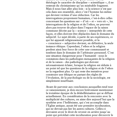
théologie le caractère de discipline « scientifique », il ne
resterait du christianisme qu’un misérable fragment.
Mais il nous faut aller plus loin : si la science n’est que
cela dans son ensemble, alors c’est l’homme lui-même
qui devient victime d’une réduction. Car les
interrogations proprement humaines, c’est-à-dire celles
concernant les questions sur « d’où » et « vers où », les
interrogations de la religion et de l’ethos, ne peuvent
alors pas trouver de place dans l’espace de la raison
commune décrite par la « science » interprétée de cette
façon, et elles doivent être déplacées dans le domaine du
subjectif. Le sujet décide, à partir de ses expériences, ce
qui lui apparaît religieusement possible, et la
« conscience » subjective devient, en définitive, la seule
instance éthique. Cependant, l’ethos et la religion
perdent ainsi leur force de créer une communauté et
tombent dans le domaine de l’arbitraire personnel. C’est
une situation dangereuse pour l’humanité : nous le
constatons dans les pathologies menaçantes de la religion
et de la raison - des pathologies qui doivent
nécessairement éclater, lorsque la religion est réduite à
un point tel que les questions de la religion et de l’ethos
ne la regardent plus. Ce qui reste des tentatives pour
construire une éthique en partant des règles de
l’évolution, de la psychologie ou de la sociologie, est
simplement insuffisant.
Avant de parvenir aux conclusions auxquelles tend tout
ce raisonnement, je dois encore brièvement mentionner
la troisième époque de la déshellénisation qui se diffuse
actuellement. En considération de la rencontre avec la
multiplicité des cultures, on aime dire aujourd’hui que la
synthèse avec l’hellénisme, qui s’est accomplie dans
l’Eglise antique, aurait été une première inculturation,
qui ne devrait pas lier les autres cultures. Celles-ci
devraient avoir le droit de revenir en arrière jusqu’au
point qui précédait cette inculturation pour découvrir le