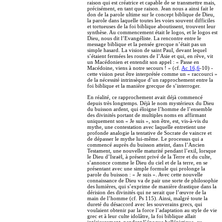
raison qui est créatrice et capable de se transmettre mais,
précisément, en tant que raison. Jean nous a ainsi fait le
don de la parole ultime sur le concept biblique de Dieu,
la parole dans laquelle toutes les voies souvent difficiles
et tortueuses de la foi biblique aboutissent, trouvent leur
synthèse. Au commencement était le logos, et le logos est
Dieu, nous dit l’Evangéliste. La rencontre entre le
message biblique et la pensée grecque n’était pas un
simple hasard. La vision de saint Paul, devant lequel
s’étaient fermées les routes de l’Asie et qui, en rêve, vit
un Macédonien et entendit son appel : « Passe en
Macédoine, viens à notre secours ! » (cf.
Ac 16,6
-10) -
cette vision peut être interprétée comme un « raccourci »
de la nécessité intrinsèque d’un rapprochement entre la
foi biblique et la manière grecque de s’interroger.
En réalité, ce rapprochement avait déjà commencé
depuis très longtemps. Déjà le nom mystérieux du Dieu
du buisson ardent, qui éloigne l’homme de l’ensemble
des divinités portant de multiples noms en affirmant
uniquement son « Je suis », son être, est, vis-à-vis du
mythe, une contestation avec laquelle entretient une
profonde analogie la tentative de Socrate de vaincre et
de dépasser le mythe lui-même. Le processus qui a
commencé auprès du buisson atteint, dans l’Ancien
Testament, une nouvelle maturité pendant l’exil, lorsque
le Dieu d’Israël, à présent privé de la Terre et du culte,
s’annonce comme le Dieu du ciel et de la terre, en se
présentant avec une simple formule qui prolonge la
parole du buisson : « Je suis ». Avec cette nouvelle
connaissance de Dieu va de pair une sorte de philosophie
des lumières, qui s’exprime de manière drastique dans la
dérision des divinités qui ne serait que l’œuvre de la
main de l’homme (cf. Ps 115). Ainsi, malgré toute la
dureté du désaccord avec les souverains grecs, qui
voulaient obtenir par la force l’adaptation au style de vie
grec et à leur culte idolâtre, la foi biblique allait
intérieurement, pendant l’époque hellénistique, au