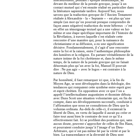
devant du meilleur de la pensée grecque, jusqu’à un
contact mutuel qui s’est ensuite réalisé en particulier dans
la littérature sapientiale tardive. Aujourd’hui, nous
savons que la traduction grecque de l’Ancien Testament
réalisée à Alexandrie - la « Septante » - est plus qu’une
simple (un mot qu’on pourrait presque comprendre de
façon assez négative) traduction du texte hébreux : c’est
en effet un témoignage textuel qui a une valeur en lui-
même et une étape spécifique importante de l’histoire de
la Révélation, à travers laquelle s’est réalisée cette
rencontre d’une manière qui, pour la naissance du
christianisme et sa diffusion, a eu une signification
décisive. Fondamentalement, il s’agit d’une rencontre
entre la foi et la raison, entre l’authentique philosophie
des lumières et la religion. En partant véritablement de la
nature intime de la foi chrétienne et, dans le même
temps, de la nature de la pensée grecque qui ne faisait
désormais plus qu’un avec la foi, Manuel II pouvait
dire : Ne pas agir « avec le logos » est contraire à la
nature de Dieu.
Par honnêteté, il faut remarquer ici que, à la fin du
Moyen Age, se sont développées dans la théologie, des
tendances qui rompaient cette synthèse entre esprit grec
et esprit chrétien. En opposition avec ce que l’on a
appelé l’intellectualisme augustinien et thomiste débuta
avec Duns Scott une situation volontariste qui, en fin de
compte, dans ses développements successifs, conduisit à
l’affirmation que nous ne connaîtrions de Dieu que la
voluntas ordinata. Au-delà de celle-ci, il existerait la
liberté de Dieu, en vertu de laquelle il aurait pu créer et
faire tout aussi bien le contraire de tout ce qu’il a
effectivement fait. Ici se profilent des positions qui, sans
aucun doute, peuvent s’approcher de celles de Ibn Hazn,
et pourraient conduire jusqu’à l’image d’un Dieu-
Arbitraire, qui n’est pas même lié par la vérité et par le
bien. La transcendance et la diversité de Dieu sont