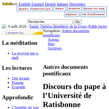
English
Espanol
Deutsh
Italiano
Slovensko
9 août 2026 -
Sainte Thérèse-Bénédicte de la Croix (Edith Stein)
Navigation:
Autres documents
pontificaux
Aujour.
La méditation
Hier
Archives
La recevoir par e-
mail
Autres documents
Les lectures
pontificaux
1ère lecture
Psaume
Discours du pape à
Evangile
l’Université de
Approfondir
Ratisbonne
L'homélie du jour