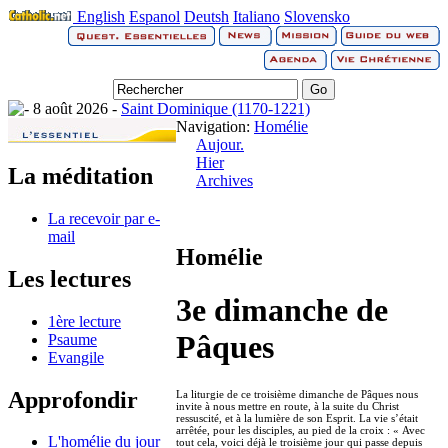
English
Espanol
Deutsh
Italiano
Slovensko
8 août 2026 -
Saint Dominique (1170-1221)
Navigation:
Homélie
Aujour.
Hier
La méditation
Archives
La recevoir par e-
mail
Homélie
Les lectures
3e dimanche de
1ère lecture
Pâques
Psaume
Evangile
Approfondir
La liturgie de ce troisième dimanche de Pâques nous
invite à nous mettre en route, à la suite du Christ
ressuscité, et à la lumière de son Esprit. La vie s’était
arrêtée, pour les disciples, au pied de la croix : « Avec
L'homélie du jour
tout cela, voici déjà le troisième jour qui passe depuis