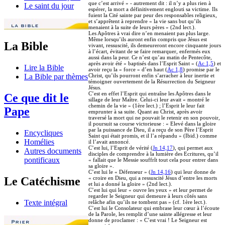
que c’est arrivé » - autrement dit : il n’y a plus rien à
Le saint du jour
espérer, la mort a définitivement englouti sa victime. Ils
fuient la Cité sainte par peur des responsables religieux,
et s’apprêtent à reprendre « la vie sans but qu’ils
menaient à la suite de leurs pères » (2nd lect.).
Les Apôtres à vrai dire n’en menaient pas plus large.
Même lorsqu’ils auront enfin compris que Jésus est
La Bible
vivant, ressuscité, ils demeureront encore cinquante jours
à l’écart, évitant de se faire remarquer, enfermés eux
aussi dans la peur. Ce n’est qu’au matin de Pentecôte,
après avoir été « baptisés dans l’Esprit Saint » (
Ac 1,5
) et
Lire la Bible
avoir reçu la « force » d’en haut (
Ac 1,8
) promise par le
Christ, qu’ils pourront enfin s’arracher à leur inertie et
La Bible par thèmes
témoigner ouvertement de la Résurrection du Seigneur
Jésus.
C’est en effet l’Esprit qui entraîne les Apôtres dans le
Ce que dit le
sillage de leur Maître. Celui-ci leur avait « montré le
chemin de la vie » (1ère lect.) ; l’Esprit le leur fait
Pape
emprunter à sa suite. Quant au Christ, après avoir
traversé la mort qui ne pouvait le retenir en son pouvoir,
il poursuit sa course victorieuse : « Elevé dans la gloire
par la puissance de Dieu, il a reçu de son Père l’Esprit
Encycliques
Saint qui était promis, et il l’a répandu » (Ibid.) comme
Homélies
il l’avait annoncé.
C’est lui, l’Esprit de vérité (
Jn 14,17
), qui permet aux
Autres documents
disciples de comprendre à la lumière des Ecritures, qu’il
pontificaux
« fallait que le Messie souffrît tout cela pour entrer dans
sa gloire ».
C’est lui le « Défenseur » (
Jn 14,16
) qui leur donne de
« croire en Dieu, qui a ressuscité Jésus d’entre les morts
Le Catéchisme
et lui a donné la gloire » (2nd lect.).
C’est lui qui leur « ouvre les yeux » et leur permet de
regarder le Seigneur qui demeure à leurs côtés sans
Texte intégral
relâche afin qu’ils ne tombent pas » (cf. 1ère lect.).
C’est lui le Consolateur qui embrase leur cœur à l’écoute
de la Parole, les remplit d’une sainte allégresse et leur
donne de proclamer : « C’est vrai ! Le Seigneur est