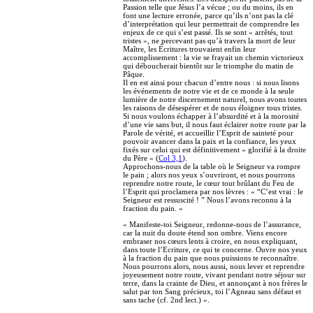
Passion telle que Jésus l’a vécue ; ou du moins, ils en
font une lecture erronée, parce qu’ils n’ont pas la clé
d’interprétation qui leur permettrait de comprendre les
enjeux de ce qui s’est passé. Ils se sont « arrêtés, tout
tristes », ne percevant pas qu’à travers la mort de leur
Maître, les Écritures trouvaient enfin leur
accomplissement : la vie se frayait un chemin victorieux
qui déboucherait bientôt sur le triomphe du matin de
Pâque.
Il en est ainsi pour chacun d’entre nous : si nous lisons
les événements de notre vie et de ce monde à la seule
lumière de notre discernement naturel, nous avons toutes
les raisons de désespérer et de nous éloigner tous tristes.
Si nous voulons échapper à l’absurdité et à la morosité
d’une vie sans but, il nous faut éclairer notre route par la
Parole de vérité, et accueillir l’Esprit de sainteté pour
pouvoir avancer dans la paix et la confiance, les yeux
fixés sur celui qui est définitivement « glorifié à la droite
du Père » (
Col 3,1
).
Approchons-nous de la table où le Seigneur va rompre
le pain ; alors nos yeux s’ouvriront, et nous pourrons
reprendre notre route, le cœur tout brûlant du Feu de
l’Esprit qui proclamera par nos lèvres : « “C’est vrai : le
Seigneur est ressuscité ! ” Nous l’avons reconnu à la
fraction du pain. »
« Manifeste-toi Seigneur, redonne-nous de l’assurance,
car la nuit du doute étend son ombre. Viens encore
embraser nos cœurs lents à croire, en nous expliquant,
dans toute l’Ecriture, ce qui te concerne. Ouvre nos yeux
à la fraction du pain que nous puissions te reconnaître.
Nous pourrons alors, nous aussi, nous lever et reprendre
joyeusement notre route, vivant pendant notre séjour sur
terre, dans la crainte de Dieu, et annonçant à nos frères le
salut par ton Sang précieux, toi l’Agneau sans défaut et
sans tache (cf. 2nd lect.) ».