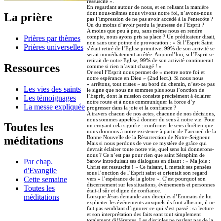
ressuscité ».
En regardant autour de nous, et en relisant la manière
dont nous-mêmes nous vivons notre foi, n’avons-nous
La prière
pas l’impression de ne pas avoir accédé à la Pentecôte ?
Ou du moins d’avoir perdu la jeunesse de l’Esprit ?
A moins que peu à peu, sans même nous en rendre
compte, nous ayons pris sa place ? Un prédicateur disait,
Prières par thèmes
non sans une pointe de provocation : « Si l’Esprit Saint
Prières universelles
s’était retiré de l’Eglise primitive, 99% de son activité se
serait immédiatement arrêtée. Aujourd’hui, si l’Esprit se
retirait de notre Eglise, 99% de son activité continuerait
Ressources
comme si rien n’avait changé ! »
Or seul l’Esprit nous permet de « mettre notre foi et
notre espérance en Dieu » (2nd lect.). Si nous nous
« arrêtons, tout tristes » au bord du chemin, n’est-ce pas
Les vies des saints
le signe que nous ne sommes plus sous l’onction de
l’Esprit, dont la mission consiste précisément à éclairer
Les témoignages
notre route et à nous communiquer la force d’y
La messe expliquée
progresser dans la joie et la confiance ?
A travers chacun de nos actes, chacune de nos décisions,
nous sommes appelés à donner du sens à notre vie. Pour
Toutes les
un croyant cela signifie : confirmer le sens chrétien que
nous donnons à notre existence à partir de l’accueil de la
Bonne Nouvelle de la Résurrection de Notre-Seigneur.
méditations
Mais si nous perdons de vue ce mystère de grâce qui
devrait éclairer toute notre vie, quel sens lui donnerons-
nous ? Ce n’est pas pour rien que saint Séraphim de
Par chap.
Sarow introduisait ses dialogues en disant : « Ma joie :
Christ est ressuscité ! » Ce faisant, il mettait ses pensées
d'Evangile
sous l’onction de l’Esprit saint et orientait son regard
Cette semaine
vers « l’espérance de la gloire ». C’est pourquoi son
discernement sur les situations, événements et personnes
Toutes les
était-il sûr et digne de confiance.
méditations
Lorsque Jésus demande aux disciples d’Emmaüs de lui
expliciter les événements auxquels ils font allusion, il ne
fait pas semblant d’ignorer ce qui s’est passé : sa lecture
et son interprétation des faits sont tout simplement
totalement différentes. Les disciples ne parlent pas de la