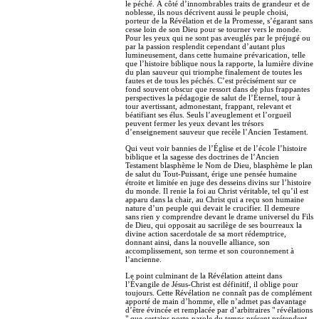
le péché. À côté d’innombrables traits de grandeur et de
noblesse, ils nous décrivent aussi le peuple choisi,
porteur de la Révélation et de la Promesse, s’égarant sans
cesse loin de son Dieu pour se tourner vers le monde.
Pour les yeux qui ne sont pas aveuglés par le préjugé ou
par la passion resplendit cependant d’autant plus
lumineusement, dans cette humaine prévarication, telle
que l’histoire biblique nous la rapporte, la lumière divine
du plan sauveur qui triomphe finalement de toutes les
fautes et de tous les péchés. C’est précisément sur ce
fond souvent obscur que ressort dans de plus frappantes
perspectives la pédagogie de salut de l’Éternel, tour à
tour avertissant, admonestant, frappant, relevant et
béatifiant ses élus. Seuls l’aveuglement et l’orgueil
peuvent fermer les yeux devant les trésors
d’enseignement sauveur que recèle l’Ancien Testament.
Qui veut voir bannies de l’Église et de l’école l’histoire
biblique et la sagesse des doctrines de l’Ancien
Testament blasphème le Nom de Dieu, blasphème le plan
de salut du Tout-Puissant, érige une pensée humaine
étroite et limitée en juge des desseins divins sur l’histoire
du monde. Il renie la foi au Christ véritable, tel qu’il est
apparu dans la chair, au Christ qui a reçu son humaine
nature d’un peuple qui devait le crucifier. Il demeure
sans rien y comprendre devant le drame universel du Fils
de Dieu, qui opposait au sacrilège de ses bourreaux la
divine action sacerdotale de sa mort rédemptrice,
donnant ainsi, dans la nouvelle alliance, son
accomplissement, son terme et son couronnement à
l’ancienne.
Le point culminant de la Révélation atteint dans
l’Évangile de Jésus-Christ est définitif, il oblige pour
toujours. Cette Révélation ne connaît pas de complément
apporté de main d’homme, elle n’admet pas davantage
d’être évincée et remplacée par d’arbitraires " révélations
" que certains porte-parole du temps présent prétendent