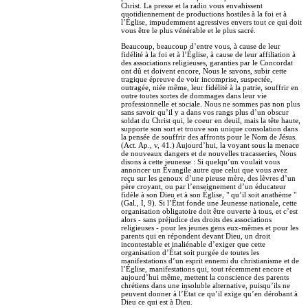
Christ. La presse et la radio vous envahissent
quotidiennement de productions hostiles à la foi et à
l’Église, impudemment agressives envers tout ce qui doit
vous être le plus vénérable et le plus sacré.
Beaucoup, beaucoup d’entre vous, à cause de leur
fidélité à la foi et à l’Église, à cause de leur affiliation à
des associations religieuses, garanties par le Concordat
ont dû et doivent encore, Nous le savons, subir cette
tragique épreuve de voir incomprise, suspectée,
outragée, niée même, leur fidélité à la patrie, souffrir en
outre toutes sortes de dommages dans leur vie
professionnelle et sociale. Nous ne sommes pas non plus
sans savoir qu’il y a dans vos rangs plus d’un obscur
soldat du Christ qui, le coeur en deuil, mais la tête haute,
supporte son sort et trouve son unique consolation dans
la pensée de souffrir des affronts pour le Nom de Jésus.
(Act. Ap., v, 41.) Aujourd’hui, la voyant sous la menace
de nouveaux dangers et de nouvelles tracasseries, Nous
disons à cette jeunesse : Si quelqu’un voulait vous
annoncer un Évangile autre que celui que vous avez
reçu sur les genoux d’une pieuse mère, des lèvres d’un
père croyant, ou par l’enseignement d’un éducateur
fidèle à son Dieu et à son Église, " qu’il soit anathème "
(Gal., I, 9). Si l’État fonde une Jeunesse nationale, cette
organisation obligatoire doit être ouverte à tous, et c’est
alors - sans préjudice des droits des associations
religieuses - pour les jeunes gens eux-mêmes et pour les
parents qui en répondent devant Dieu, un droit
incontestable et inaliénable d’exiger que cette
organisation d’État soit purgée de toutes les
manifestations d’un esprit ennemi du christianisme et de
l’Église, manifestations qui, tout récemment encore et
aujourd’hui même, mettent la conscience des parents
chrétiens dans une insoluble alternative, puisqu’ils ne
peuvent donner à l’État ce qu’il exige qu’en dérobant à
Dieu ce qui est à Dieu.