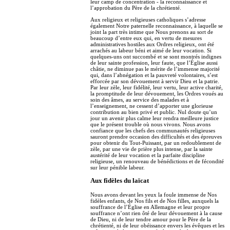
leur camp de concentration - la reconnaissance et
l’approbation du Père de la chrétienté.
Aux religieux et religieuses catholiques s’adresse
également Notre paternelle reconnaissance, à laquelle se
joint la part très intime que Nous prenons au sort de
beaucoup d’entre eux qui, en vertu de mesures
administratives hostiles aux Ordres religieux, ont été
arrachés au labeur béni et aimé de leur vocation. Si
quelques-uns ont succombé et se sont montrés indignes
de leur sainte profession, leur faute, que l’Église aussi
châtie, ne diminue pas le mérite de l’immense majorité
qui, dans l’abnégation et la pauvreté volontaires, s’est
efforcée par son dévouement à servir Dieu et la patrie.
Par leur zèle, leur fidélité, leur vertu, leur active charité,
la promptitude de leur dévouement, les Ordres voués au
soin des âmes, au service des malades et à
l’enseignement, ne cessent d’apporter une glorieuse
contribution au bien privé et public. Nul doute qu’un
jour un avenir plus calme leur rendra meilleure justice
que le présent trouble où nous vivons. Nous avons
confiance que les chefs des communautés religieuses
sauront prendre occasion des difficultés et des épreuves
pour obtenir du Tout-Puissant, par un redoublement de
zèle, par une vie de prière plus intense, par la sainte
austérité de leur vocation et la parfaite discipline
religieuse, un renouveau de bénédictions et de fécondité
sur leur pénible labeur.
Aux fidèles du laïcat
Nous avons devant les yeux la foule immense de Nos
fidèles enfants, de Nos fils et de Nos filles, auxquels la
souffrance de l’Église en Allemagne et leur propre
souffrance n’ont rien ôté de leur dévouement à la cause
de Dieu, ni de leur tendre amour pour le Père de la
chrétienté, ni de leur obéissance envers les évêques et les