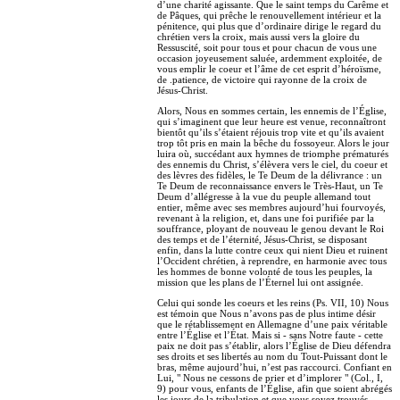
d’une charité agissante. Que le saint temps du Carême et
de Pâques, qui prêche le renouvellement intérieur et la
pénitence, qui plus que d’ordinaire dirige le regard du
chrétien vers la croix, mais aussi vers la gloire du
Ressuscité, soit pour tous et pour chacun de vous une
occasion joyeusement saluée, ardemment exploitée, de
vous emplir le coeur et l’âme de cet esprit d’héroïsme,
de .patience, de victoire qui rayonne de la croix de
Jésus-Christ.
Alors, Nous en sommes certain, les ennemis de l’Église,
qui s’imaginent que leur heure est venue, reconnaîtront
bientôt qu’ils s’étaient réjouis trop vite et qu’ils avaient
trop tôt pris en main la bêche du fossoyeur. Alors le jour
luira où, succédant aux hymnes de triomphe prématurés
des ennemis du Christ, s’élèvera vers le ciel, du coeur et
des lèvres des fidèles, le Te Deum de la délivrance : un
Te Deum de reconnaissance envers le Très-Haut, un Te
Deum d’allégresse à la vue du peuple allemand tout
entier, même avec ses membres aujourd’hui fourvoyés,
revenant à la religion, et, dans une foi purifiée par la
souffrance, ployant de nouveau le genou devant le Roi
des temps et de l’éternité, Jésus-Christ, se disposant
enfin, dans la lutte contre ceux qui nient Dieu et ruinent
l’Occident chrétien, à reprendre, en harmonie avec tous
les hommes de bonne volonté de tous les peuples, la
mission que les plans de l’Éternel lui ont assignée.
Celui qui sonde les coeurs et les reins (Ps. VII, 10) Nous
est témoin que Nous n’avons pas de plus intime désir
que le rétablissement en Allemagne d’une paix véritable
entre l’Église et l’État. Mais si - sans Notre faute - cette
paix ne doit pas s’établir, alors l’Église de Dieu défendra
ses droits et ses libertés au nom du Tout-Puissant dont le
bras, même aujourd’hui, n’est pas raccourci. Confiant en
Lui, " Nous ne cessons de prier et d’implorer " (Col., I,
9) pour vous, enfants de l’Église, afin que soient abrégés
les jours de la tribulation et que vous soyez trouvés