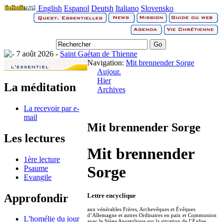
English
Espanol
Deutsh
Italiano
Slovensko
7 août 2026 -
Saint Gaétan de Thienne
Navigation:
Mit brennender Sorge
Aujour.
Hier
La méditation
Archives
La recevoir par e-
mail
Mit brennender Sorge
Les lectures
Mit brennender
1ère lecture
Sorge
Psaume
Evangile
Approfondir
Lettre encyclique
aux vénérables Frères, Archevêques et Évêques
d’Allemagne et autres Ordinaires en paix et Communion
L'homélie du jour
avec le Siège Apostolique sur la situation de l’Église