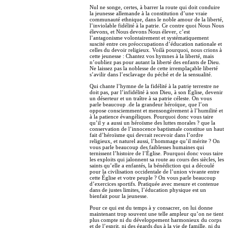
Nul ne songe, certes, à barrer la route qui doit conduire
la jeunesse allemande à la constitution d’une vraie
communauté ethnique, dans le noble amour de la liberté,
l’inviolable fidélité à la patrie. Ce contre quoi Nous Nous
élevons, et Nous devons Nous élever, c’est
l’antagonisme volontairement et systématiquement
suscité entre ces préoccupations d’éducation nationale et
celles du devoir religieux. Voilà pourquoi, nous crions à
cette jeunesse : Chantez vos hymnes à la liberté, mais
n’oubliez pas pour autant la liberté des enfants de Dieu.
Ne laissez pas la noblesse de cette irremplaçable liberté
s’avilir dans l’esclavage du péché et de la sensualité.
Qui chante l’hymne de la fidélité à la patrie terrestre ne
doit pas, par l’infidélité à son Dieu, à son Église, devenir
un déserteur et un traître à sa patrie céleste. On vous
parle beaucoup .de la grandeur héroïque, que l’on
oppose consciemment et mensongèrement à l’humilité et
à la patience évangéliques. Pourquoi donc vous taire
qu’il y a aussi un héroïsme des luttes morales ? que la
conservation de l’innocence baptismale constitue un haut
fait d’héroïsme qui devrait recevoir dans l’ordre
religieux, et naturel aussi, l’hommage qu’il mérite ? On
vous parle beaucoup des faiblesses humaines qui
ternissent l’histoire de l’Église. Pourquoi donc vous taire
les exploits qui jalonnent sa route au cours des siècles, les
saints qu’elle a enfantés, la bénédiction qui a découlé
pour la civilisation occidentale de l’union vivante entre
cette Église et votre peuple ? On vous parle beaucoup
d’exercices sportifs. Pratiquée avec mesure et contenue
dans de justes limites, l’éducation physique est un
bienfait pour la jeunesse.
Pour ce qui est du temps à y consacrer, on lui donne
maintenant trop souvent une telle ampleur qu’on ne tient
plus compte ni du développement harmonieux du corps
et de l’esprit, ni des égards dus à la vie de famille, ni du