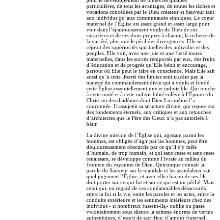
particulières, de tous les avantages, de toutes les tâches et
vocations concédées par le Dieu créateur et Sauveur tant
aux individus qu’aux communautés ethniques. Le coeur
maternel de l’Église est assez grand et assez large pour
voir dans l’épanouissement voulu de Dieu de ces
caractères et de ces dons propres à chacun, la richesse de
la variété, plus que le péril des divergences. Elle se
réjouit des supériorités spirituelles des individus et des
peuples. Elle voit, avec une joie et une fierté toutes
maternelles, dans les succès remportés par eux, des fruits
d’éducation et de progrès qu’Elle bénit et encourage,
partout où Elle peut le faire en conscience. Mais Elle sait
aussi qu’à cette liberté des limites sont tracées par la
majesté du commandement divin qui a voulu et fondé
cette Église essentiellement une et indivisible. Qui touche
à cette unité et à cette indivisibilité enlève à l’Épouse du
Christ un des diadèmes dont Dieu Lui-même l’a
couronnée. Il assujettit sa structure divine, qui repose sur
des fondements éternels, aux critiques et aux retouches
d’architectes que le Père des Cieux n’a pas autorisés à
bâtir.
La divine mission de l’Église qui, agissant parmi les
hommes, est obligée d’agir par les hommes, peut être
douloureusement obscurcie par ce qu’il s’y mêle
d’humain, de trop humain, et qui sans cesse et sans cesse
renaissant, se développe comme l’ivraie au milieu du
froment du royaume de Dieu. Quiconque connaît la
parole du Sauveur sur le scandale et les scandaleux sait
quel jugement l’Église, et avec elle chacun de ses fils,
doit porter sur ce qui fut et sur ce qui est un péché. Mais
celui qui, en regard de ces condamnables désaccords
entre la foi et la vie, entre les paroles et les actes, entre la
conduite extérieure et les sentiments intérieurs chez des
individus - si nombreux fussent-ils,- oublie ou passe
volontairement sous silence la somme énorme de vertus
authentiques, d’esprit de sacrifice, d’amour fraternel,