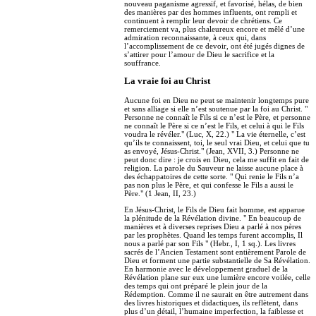
nouveau paganisme agressif, et favorisé, hélas, de bien
des manières par des hommes influents, ont rempli et
continuent à remplir leur devoir de chrétiens. Ce
remerciement va, plus chaleureux encore et mêlé d’une
admiration reconnaissante, à ceux qui, dans
l’accomplissement de ce devoir, ont été jugés dignes de
s’attirer pour l’amour de Dieu le sacrifice et la
souffrance.
La vraie foi au Christ
Aucune foi en Dieu ne peut se maintenir longtemps pure
et sans alliage si elle n’est soutenue par la foi au Christ. "
Personne ne connaît le Fils si ce n’est le Père, et personne
ne connaît le Père si ce n’est le Fils, et celui à qui le Fils
voudra le révéler." (Luc, X, 22.) " La vie éternelle, c’est
qu’ils te connaissent, toi, le seul vrai Dieu, et celui que tu
as envoyé, Jésus-Christ." (Jean, XVII, 3.) Personne ne
peut donc dire : je crois en Dieu, cela me suffit en fait de
religion. La parole du Sauveur ne laisse aucune place à
des échappatoires de cette sorte. " Qui renie le Fils n’a
pas non plus le Père, et qui confesse le Fils a aussi le
Père." (1 Jean, II, 23.)
En Jésus-Christ, le Fils de Dieu fait homme, est apparue
la plénitude de la Révélation divine. " En beaucoup de
manières et à diverses reprises Dieu a parlé à nos pères
par les prophètes. Quand les temps furent accomplis, Il
nous a parlé par son Fils " (Hebr., I, 1 sq.). Les livres
sacrés de l’Ancien Testament sont entièrement Parole de
Dieu et forment une partie substantielle de Sa Révélation.
En harmonie avec le développement graduel de la
Révélation plane sur eux une lumière encore voilée, celle
des temps qui ont préparé le plein jour de la
Rédemption. Comme il ne saurait en être autrement dans
des livres historiques et didactiques, ils reflètent, dans
plus d’un détail, l’humaine imperfection, la faiblesse et