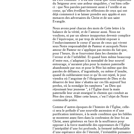
du Seigneur avec une ardeur singulière, c’est bien celle-
ci : que Nos paroles parviennent aussi à l’oreille et au
coeur, qu’elles éveillent les réflexions de ceux qui ont
déjà commencé à se laisser prendre aux appâts et aux
menaces des adversaires du Christ et de son saint
Evangile.
Nous avons pesé chacun des mots de Cette lettre à la
balance de la vérité, et de l’amour aussi. Nous ne
voulions, ni par un silence inopportun devenir complice
de l’équivoque, ni par trop de sévérité exposer à
l’endurcissement le coeur d’aucun de ceux qui vivent
sous Notre responsabilité de Pasteur et auxquels Notre
amour de Pasteur ne s’applique pas moins du fait que,
pour l’heure, ils se fourvoient dans les chemins de
l’erreur et de l’infidélité. Et quand bien même beaucoup
d’entre eux, s’adaptant à la mentalité de leur nouvel
entourage, n’auraient plus pour la maison paternelle
abandonnée par eux et pour le Père lui-même que des
paroles de défiance, d’ingratitude, ou même d’insulte,
quand ils oublieraient tout ce qu’ils ont rejeté, le jour
viendra où l’angoisse de l’éloignement de Dieu et du
désarroi de leur âme s’abattra sur ces fils aujourd’hui
perdus, où la nostalgie les ramènera " au Dieu qui
réjouissait leur jeunesse ", à l’Église dont la main
paternelle leur avait enseigné le chemin qui conduit au
Père des cieux. Hâter cette heure, c’est l’objet de Notre
continuelle prière.
Comme d’autres époques de l’histoire de l’Église, celle-
ci sera le prélude d’une nouvelle ascension et d’une
purification intérieure, à la seule condition que les fidèles
se montrent assez fiers dans la confession de leur foi au
Christ, assez généreux en face de la souffrance pour
opposer à la force matérielle des oppresseurs de l’Église
l’intrépidité d’une foi profonde, la fermeté inébranlable
d’une espérance sûre de l’éternité, l’irrésistible puissance