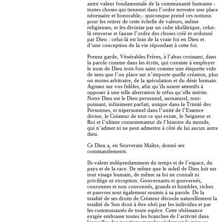
autre valeur fondamentale de la communauté humaine -
toutes choses qui tiennent dans l’ordre terrestre une place
nécessaire et honorable,- quiconque prend ces notions
pour les retirer de cette échelle de valeurs, même
religieuses, et les divinise par un culte idolâtrique, celui-
là renverse et fausse l’ordre des choses créé et ordonné
par Dieu : celui-là est loin de la vraie foi en Dieu et
d’une conception de la vie répondant à cette foi.
Prenez garde, Vénérables Frères, à l’abus croissant, dans
la parole comme dans les écrits, qui consiste à employer
le nom de Dieu trois fois saint comme une étiquette vide
de sens que l’on place sur n’importe quelle création, plus
ou moins arbitraire, de la spéculation et du désir humain.
Agissez sur vos fidèles, afin qu’ils soient attentifs à
opposer à une telle aberration le refus qu’elle mérite.
Notre Dieu est le Dieu personnel, surnaturel, tout-
puissant, infiniment parfait, unique dans la Trinité des
Personnes, et tripersonnel dans l’unité de l’Essence
divine, le Créateur de tout ce qui existe, le Seigneur et
Roi et l’ultime consommateur de l’histoire du monde,
qui n’admet ni ne peut admettre à côté de lui aucun autre
dieu.
Ce Dieu a, en Souverain Maître, donné ses
commandements.
Ils valent indépendamment du temps et de l’espace, du
pays et de la race. De même que le soleil de Dieu luit sur
tout visage humain, de même sa loi ne connaît ni
privilège ni exception. Gouvernants et gouvernés,
couronnes et non couronnés, grands et humbles, riches
et pauvres sont également soumis à sa parole. De la
totalité de ses droits de Créateur découle naturellement la
totalité de Son droit à être obéi par les individus et par
les communautés de toute espèce. Cette obéissance
exigée embrasse toutes les branches de l’activité dans