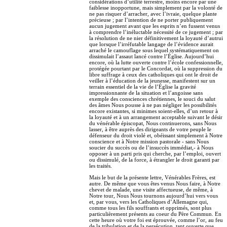
considérations d’utilité terrestre, moins encore par une
faiblesse inopportune, mais simplement par la volonté de
ne pas risquer d’arracher, avec l’ivraie, quelque plante
précieuse ; par l’intention de ne porter publiquement
aucun jugement avant que les esprits n’en fussent venus
à comprendre l’inéluctable nécessité de ce jugement ; par
la résolution de ne nier définitivement la loyauté d’autrui
que lorsque l’irréfutable langage de l’évidence aurait
arraché le camouflage sous lequel systématiquement on
dissimulait l’assaut lancé contre l’Église. Aujourd’hui
encore, où la lutte ouverte contre l’école confessionnelle,
protégée pourtant par le Concordat, où la suppression du
libre suffrage à ceux des catholiques qui ont le droit de
veiller à l’éducation de la jeunesse, manifestent sur un
terrain essentiel de la vie de l’Église la gravité
impressionnante de la situation et l’angoisse sans
exemple des consciences chrétiennes, le souci du salut
des âmes Nous pousse à ne pas négliger les possibilités
encore existantes, si minimes soient-elles, d’un retour à
la loyauté et à un arrangement acceptable suivant le désir
du vénérable épiscopat, Nous continuerons, sans Nous
lasser, à être auprès des dirigeants de votre peuple le
défenseur du droit violé et, obéissant simplement à Notre
conscience et à Notre mission pastorale - sans Nous
soucier du succès ou de l’insuccès immédiat,- à Nous
opposer à un parti pris qui cherche, par l’emploi, ouvert
ou dissimulé, de la force, à étrangler le droit garanti par
les traités.
Mais le but de la présente lettre, Vénérables Frères, est
autre. De même que vous êtes venus Nous faire, à Notre
chevet de malade, une visite affectueuse, de même, à
Notre tour, Nous Nous tournons aujourd’hui vers vous
et, par vous, vers les Catholiques d’Allemagne qui,
comme tous les fils souffrants et opprimés, sont plus
particulièrement présents au coeur du Père Commun. En
cette heure où votre foi est éprouvée, comme l’or, au feu
de la tribulation et de la persécution, tant ouverte que