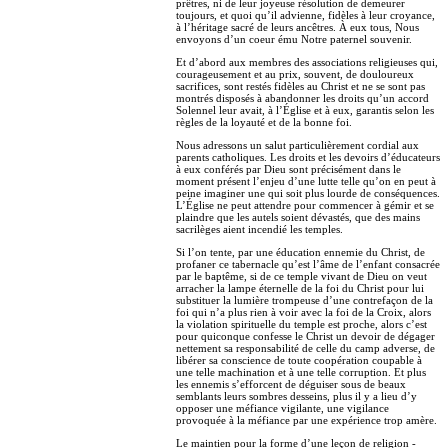
prêtres, ni de leur joyeuse résolution de demeurer
toujours, et quoi qu’il advienne, fidèles à leur croyance,
à l’héritage sacré de leurs ancêtres. À eux tous, Nous
envoyons d’un coeur ému Notre paternel souvenir.
Et d’abord aux membres des associations religieuses qui,
courageusement et au prix, souvent, de douloureux
sacrifices, sont restés fidèles au Christ et ne se sont pas
montrés disposés à abandonner les droits qu’un accord
Solennel leur avait, à l’Église et à eux, garantis selon les
règles de la loyauté et de la bonne foi.
Nous adressons un salut particulièrement cordial aux
parents catholiques. Les droits et les devoirs d’éducateurs
à eux conférés par Dieu sont précisément dans le
moment présent l’enjeu d’une lutte telle qu’on en peut à
peine imaginer une qui soit plus lourde de conséquences.
L’Église ne peut attendre pour commencer à gémir et se
plaindre que les autels soient dévastés, que des mains
sacrilèges aient incendié les temples.
Si l’on tente, par une éducation ennemie du Christ, de
profaner ce tabernacle qu’est l’âme de l’enfant consacrée
par le baptême, si de ce temple vivant de Dieu on veut
arracher la lampe éternelle de la foi du Christ pour lui
substituer la lumière trompeuse d’une contrefaçon de la
foi qui n’a plus rien à voir avec la foi de la Croix, alors
la violation spirituelle du temple est proche, alors c’est
pour quiconque confesse le Christ un devoir de dégager
nettement sa responsabilité de celle du camp adverse, de
libérer sa conscience de toute coopération coupable à
une telle machination et à une telle corruption. Et plus
les ennemis s’efforcent de déguiser sous de beaux
semblants leurs sombres desseins, plus il y a lieu d’y
opposer une méfiance vigilante, une vigilance
provoquée à la méfiance par une expérience trop amère.
Le maintien pour la forme d’une leçon de religion -