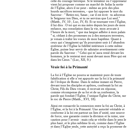
celle du courage héroïque. Si le tentateur ou l’oppresseur
vient lui proposer comme un marché de Judas la sortie
de l’Église, alors il ne peut - même au prix des plus
lourds sacrifices terrestres, - que lui opposer le mot du
Sauveur : " Retire-toi, Satan ; car il est écrit : tu adoreras
le Seigneur ton Dieu, et tu ne serviras que Lui seul."
(Matth., IV, 10 ; Luc, IV, 8). Et se tournant vers l’Église,
il lui dira : O toi qui es ma mère depuis les jours de mon
enfance, ma consolation dans la vie, mon avocate à
l’heure de la mort, " que ma langue adhère à mon palais
" si, cédant à des promesses ou à des menaces terrestres,
je venais à trahir les voeux de mon baptême. Quant à
ceux qui s’imaginent qu’ils pourraient unir à l’abandon
extérieur de l’Église la fidélité intérieure à cette même
Église, puisse leur servir de salutaire avertissement cette
parole du Sauveur : " Celui qui m’aura renié devant les
hommes, je le renierai moi aussi devant mon Père qui est
dans les Cieux." (Luc, XII, 9.)
Vraie foi à la Primauté
La foi à l’Église ne pourra se maintenir pure de toute
falsification si elle n’est appuyée sur la foi à la primauté
de l’évêque de Rome. Dans le même instant où Pierre,
devant tous les disciples et apôtres, confessait la foi au
Christ, Fils du Dieu vivant, il recevait en réponse,
comme récompense de sa foi et de sa confession, la
parole qui fondait l’Église, l’unique Église du Christ, sur
le roc de Pierre (Matth., XVI, 18).
Ainsi est consacrée la connexion entre la foi au Christ, à
l’Église, et la foi à la Primauté. Une autorité véritable et
conforme à la loi est partout un lien d’unité, une source
de force, une garantie contre la division et la ruine, une
caution pour l’avenir : mais cela se vérifie dans le sens le
plus haut. et le plus sublime là où, comme dans l’Église
et dans l’Église seule, cette autorité a reçu la promesse de