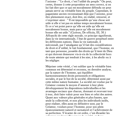
l’axiome : " Le droit, c’est l’utilité du peuple." On peut,
certes, donner à cette proposition un sens correct, si on
lui fait dire que ce qui est moralement défendu ne peut
jamais servir au véritable bien du peuple. Cependant, le
paganisme ancien reconnaissait déjà que l’axiome, pour
être pleinement exact, doit être, en réalité, retourné, et
s’exprimer ainsi : " Il est impossible qu’une chose soit
utile si elle n’est pas en même temps moralement bonne.
Et ce n’est point parce qu’elle est utile qu’elle est
moralement bonne, mais parce qu’elle est moralement
bonne elle est utile." (Cicéron, De officiis, III, 30.)
Affranchi de cette règle morale, ce principe signifierait,
dans la vie internationale, l’état de guerre perpétuel entre
les différentes nations. Dans la vie nationale, il
méconnaît, par l’amalgame qu’il fait des considérations
de droit et d’utilité, le fait fondamental, que l’homme, en
tant que personne, possède des droits qu’il tient de Dieu
et qui doivent demeurer vis-à-vis de la collectivité hors
de toute atteinte qui tendrait à les nier, à les abolir ou à
les négliger.
Mépriser cette vérité, c’est oublier que le véritable bien
commun est déterminé et reconnu, en dernière analyse,
par la nature de l’homme, qui équilibre
harmonieusement droits personnels et obligations
sociales, et par le but de la société, déterminé aussi par
cette même nature humaine. La société est voulue par le
Créateur comme le moyen d’amener à leur plein
développement les dispositions individuelles et les
avantages sociaux que chacun, donnant et recevant tour
à tour, doit faire valoir pour son bien et celui des autres.
Quant aux valeurs plus générales et plus hautes, que
seule la collectivité, et non plus les individuels isolés,
peut réaliser, elles aussi en définitive sont, par le
Créateur, voulues pour l’homme, pour son plein
épanouissement naturel et surnaturel et l’achèvement de
sa perfection. S’écarter de cet ordre, c’est ébranler les
colonnes sur lesquelles repose la société, et donc