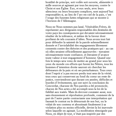
hostilité de principe, soit voilée soit ouverte, alimentée à
mille sources et agissant par tous les moyens, contre le
Christ et son Église. Eux, et eux seuls, avec leurs
silencieux ou leurs bruyants complices, sont aujourd’hui
responsables si, au lieu de l’arc-en-ciel de la paix, c’est
l’orage des funestes luttes religieuses qui se montre à
l’horizon de l’Allemagne.
Nous ne Nous sommes pas lassé, Vénérables Frères, de
représenter aux dirigeants responsables des destinées de
votre pays les conséquences qui devaient nécessairement
résulter de la tolérance, et même de la faveur dont
profitent de tels courants d’idées. Nous avons tout fait
pour défendre la sainteté de la parole solennellement
donnée et l’inviolabilité des engagements librement
consentis contre des théories et des pratiques qui - au cas
où elles seraient officiellement approuvées - tueraient
nécessairement toute confiance, et ôteraient d’avance
toute valeur à tout engagement d’honneur. Quand une
fois le temps sera venu de mettre au grand jour sous les
yeux du monde ces efforts qui furent les Nôtres, tous les
hommes d’intention droite sauront où chercher les
défenseurs de la paix et où ses perturbateurs. Tous ceux
dont l’esprit n’a pas encore perdu tout sens de la vérité,
tous ceux qui conservent au fond du coeur un reste de
justice, conviendront que durant ces années, difficiles et
lourdes d’événements, qui ont suivi la conclusion du
Concordat, chacune de Nos paroles a été prononcée,
chacun de Nos actes a été accompli sous la loi de la
fidélité aux traités. Mais ils devront constater aussi, non
sans étonnement et réprobation profonde, comment de la
part de l’autre partie contractante une interprétation qui
faussait le contrat ou le détournait de son but, ou le
vidait de son contenu et aboutissait finalement à sa
violation plus ou moins officielle, devint la loi inavouée
selon laquelle on agissait. La modération témoignée par
Nous, en dépit de tout, n’était pas inspirée par des