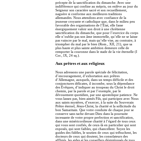
précepte de la sanctification du dimanche. Avec une
indifférence qui confine au mépris, on enlève au jour du
Seigneur son caractère sacré et son recueillement,
naguère si conforme aux meilleures traditions
allemandes. Nous attendons avec confiance de la
jeunesse croyante et catholique que, dans le milieu peu
favorable des organisations de l’État, elle fasse
énergiquement valoir son droit à une chrétienne
sanctification du dimanche, que pour l’exercice du corps
elle n’oublie pas son âme immortelle, qu’elle ne se laisse
pas vaincre par le mal, mais qu’elle vise, au contraire, à
triompher du mal par le bien (Rom., XII, 21), que sa
plus haute et plus sainte ambition demeure celle de
remporter la couronne dans le stade de la vie éternelle (I
Cor., IX, 24 sq.).
Aux prêtres et aux religieux
Nous adressons une parole spéciale de félicitation,
d’encouragement, d’exhortation aux prêtres
d’Allemagne, auxquels, dans un temps difficile et des
conjonctures délicates, il incombe, sous la dépendance
des Évêques, d’indiquer au troupeau du Christ le droit
chemin, par la parole et par l’exemple, par le
dévouement quotidien, par une apostolique patience. Ne
vous lassez pas, bien-aimés Fils, qui participez avec Nous
aux saints mystères, d’exercer, à la suite du Souverain
Prêtre éternel, Jésus-Christ, la charité et la sollicitude du
bon Samaritain. Que votre conduite de chaque jour se
conserve sans tache devant Dieu dans la poursuite
incessante de votre propre perfection et sanctification,
dans une miséricordieuse charité à l’égard de tous ceux
qui vous sont confiés, de ceux-là en particulier qui sont
exposés, qui sont faibles, qui chancellent. Soyez les
guides des fidèles, le soutien de ceux qui trébuchent, les
docteurs de ceux qui doutent, les consolateurs des
affligés, les aides et les conseillers désintéressés de tous.