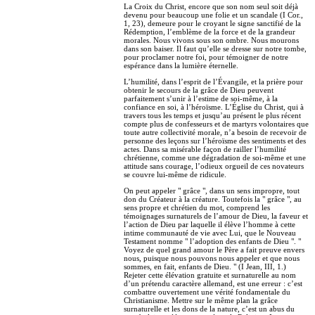
La Croix du Christ, encore que son nom seul soit déjà
devenu pour beaucoup une folie et un scandale (I Cor.,
1, 23), demeure pour le croyant le signe sanctifié de la
Rédemption, l’emblème de la force et de la grandeur
morales. Nous vivons sous son ombre. Nous mourons
dans son baiser. Il faut qu’elle se dresse sur notre tombe,
pour proclamer notre foi, pour témoigner de notre
espérance dans la lumière éternelle.
L’humilité, dans l’esprit de l’Évangile, et la prière pour
obtenir le secours de la grâce de Dieu peuvent
parfaitement s’unir à l’estime de soi-même, à la
confiance en soi, à l’héroïsme. L’Église du Christ, qui à
travers tous les temps et jusqu’au présent le plus récent
compte plus de confesseurs et de martyrs volontaires que
toute autre collectivité morale, n’a besoin de recevoir de
personne des leçons sur l’héroïsme des sentiments et des
actes. Dans sa misérable façon de railler l’humilité
chrétienne, comme une dégradation de soi-même et une
attitude sans courage, l’odieux orgueil de ces novateurs
se couvre lui-même de ridicule.
On peut appeler " grâce ", dans un sens impropre, tout
don du Créateur à la créature. Toutefois la " grâce ", au
sens propre et chrétien du mot, comprend les
témoignages surnaturels de l’amour de Dieu, la faveur et
l’action de Dieu par laquelle il élève l’homme à cette
intime communauté de vie avec Lui, que le Nouveau
Testament nomme " l’adoption des enfants de Dieu ". "
Voyez de quel grand amour le Père a fait preuve envers
nous, puisque nous pouvons nous appeler et que nous
sommes, en fait, enfants de Dieu. " (I Jean, III, 1.)
Rejeter cette élévation gratuite et surnaturelle au nom
d’un prétendu caractère allemand, est une erreur : c’est
combattre ouvertement une vérité fondamentale du
Christianisme. Mettre sur le même plan la grâce
surnaturelle et les dons de la nature, c’est un abus du