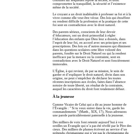
compromettre la tranquillité, la sécurité et l’existence
même de la société.
Le croyant a un droit inaliénable à professer sa foi et à la
vivre comme elle veut être vécue. Des lois qui étouffent
ou rendent difficile la profession et la pratique de cette
foi sont en contradiction avec le droit naturel.
Des parents sérieux, conscients de leur devoir
d’éducateurs, ont un droit primordial à régler
l’éducation des enfants que Dieu leur a donnés, dans
l’esprit de leur foi, en accord avec ses principes et ses
prescriptions. Des lois ou d’autres mesures qui éliminent
dans les questions scolaires cette libre volonté des
parents, fondée sur le Droit Naturel ou qui la rendent
inefficace par la menace ou la contrainte, sont en
contradiction avec le Droit Naturel et sont foncièrement
immorales.
L’Église, à qui revient, de par sa mission, le soin de
garder et d’expliquer le droit naturel, divin dans son
origine, ne peut s’empêcher de déclarer les toutes
récentes inscriptions aux écoles, faites dans l’absence
notoire de toute liberté, un résultat de la contrainte,
auquel les caractères du droit font totalement défaut.
À la jeunesse
Comme Vicaire de Celui qui a dit au jeune homme de
l’Évangile : " Si tu veux entrer dans la vie, garde les
commandements " (Matth., XIX, 17), Nous adressons
une parole particulièrement paternelle à la jeunesse.
Des milliers de voix font retentir aujourd’hui à vos
oreilles un Evangile qui n’a pas été révélé par le Père des
cieux. Des milliers de plumes écrivent au service d’un
prétendu christianisme qui n’est pas le christianisme du