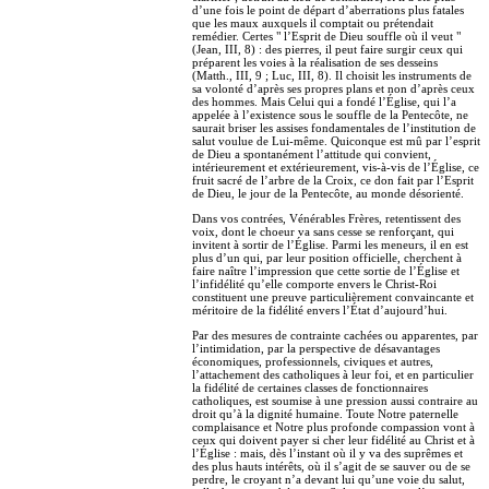
d’une fois le point de départ d’aberrations plus fatales
que les maux auxquels il comptait ou prétendait
remédier. Certes " l’Esprit de Dieu souffle où il veut "
(Jean, III, 8) : des pierres, il peut faire surgir ceux qui
préparent les voies à la réalisation de ses desseins
(Matth., III, 9 ; Luc, III, 8). Il choisit les instruments de
sa volonté d’après ses propres plans et non d’après ceux
des hommes. Mais Celui qui a fondé l’Église, qui l’a
appelée à l’existence sous le souffle de la Pentecôte, ne
saurait briser les assises fondamentales de l’institution de
salut voulue de Lui-même. Quiconque est mû par l’esprit
de Dieu a spontanément l’attitude qui convient,
intérieurement et extérieurement, vis-à-vis de l’Église, ce
fruit sacré de l’arbre de la Croix, ce don fait par l’Esprit
de Dieu, le jour de la Pentecôte, au monde désorienté.
Dans vos contrées, Vénérables Frères, retentissent des
voix, dont le choeur va sans cesse se renforçant, qui
invitent à sortir de l’Église. Parmi les meneurs, il en est
plus d’un qui, par leur position officielle, cherchent à
faire naître l’impression que cette sortie de l’Église et
l’infidélité qu’elle comporte envers le Christ-Roi
constituent une preuve particulièrement convaincante et
méritoire de la fidélité envers l’État d’aujourd’hui.
Par des mesures de contrainte cachées ou apparentes, par
l’intimidation, par la perspective de désavantages
économiques, professionnels, civiques et autres,
l’attachement des catholiques à leur foi, et en particulier
la fidélité de certaines classes de fonctionnaires
catholiques, est soumise à une pression aussi contraire au
droit qu’à la dignité humaine. Toute Notre paternelle
complaisance et Notre plus profonde compassion vont à
ceux qui doivent payer si cher leur fidélité au Christ et à
l’Église : mais, dès l’instant où il y va des suprêmes et
des plus hauts intérêts, où il s’agit de se sauver ou de se
perdre, le croyant n’a devant lui qu’une voie du salut,