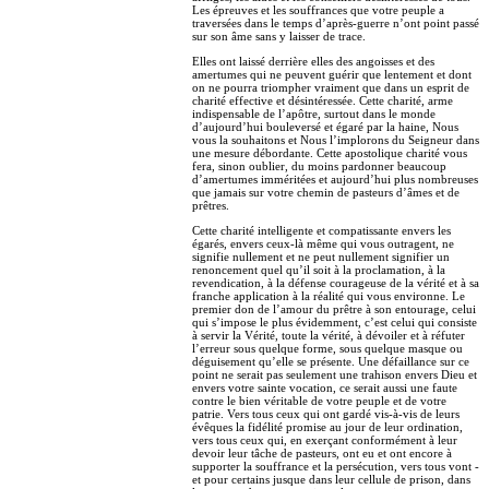
Les épreuves et les souffrances que votre peuple a
traversées dans le temps d’après-guerre n’ont point passé
sur son âme sans y laisser de trace.
Elles ont laissé derrière elles des angoisses et des
amertumes qui ne peuvent guérir que lentement et dont
on ne pourra triompher vraiment que dans un esprit de
charité effective et désintéressée. Cette charité, arme
indispensable de l’apôtre, surtout dans le monde
d’aujourd’hui bouleversé et égaré par la haine, Nous
vous la souhaitons et Nous l’implorons du Seigneur dans
une mesure débordante. Cette apostolique charité vous
fera, sinon oublier, du moins pardonner beaucoup
d’amertumes imméritées et aujourd’hui plus nombreuses
que jamais sur votre chemin de pasteurs d’âmes et de
prêtres.
Cette charité intelligente et compatissante envers les
égarés, envers ceux-là même qui vous outragent, ne
signifie nullement et ne peut nullement signifier un
renoncement quel qu’il soit à la proclamation, à la
revendication, à la défense courageuse de la vérité et à sa
franche application à la réalité qui vous environne. Le
premier don de l’amour du prêtre à son entourage, celui
qui s’impose le plus évidemment, c’est celui qui consiste
à servir la Vérité, toute la vérité, à dévoiler et à réfuter
l’erreur sous quelque forme, sous quelque masque ou
déguisement qu’elle se présente. Une défaillance sur ce
point ne serait pas seulement une trahison envers Dieu et
envers votre sainte vocation, ce serait aussi une faute
contre le bien véritable de votre peuple et de votre
patrie. Vers tous ceux qui ont gardé vis-à-vis de leurs
évêques la fidélité promise au jour de leur ordination,
vers tous ceux qui, en exerçant conformément à leur
devoir leur tâche de pasteurs, ont eu et ont encore à
supporter la souffrance et la persécution, vers tous vont -
et pour certains jusque dans leur cellule de prison, dans