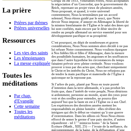
Lorsqu’en été 1933, Vénérables Frères, Nous acceptâmes
la négociation d’un Concordat, que le gouvernement du
Reich, reprenant un projet vieux de plusieurs années,
La prière
Nous proposait, et quand, à votre universel
contentement, Nous la terminâmes par un accord
solennel, Nous étions guidé par le souci, que Notre
devoir Nous impose, d’assurer en Allemagne la liberté de
Prières par thèmes
la mission bienfaisante de l’Église et le salut des âmes qui
Prières universelles
lui sont confiées, mais encore par le désir sincère de
rendre au peuple allemand un service essentiel pour son
développement pacifique et sa prospérité.
Ressources
C’est pourquoi, en dépit de nombreuses et graves
considérations, Nous Nous sommes alors décidé à ne pas
lui refuser Notre consentement. Nous voulions épargner
Les vies des saints
à Nos fidèles fils et filles d’Allemagne, dans la mesure
des possibilités humaines, les angoisses et les souffrances
Les témoignages
que dans l’autre hypothèse les circonstances du temps
La messe expliquée
faisaient prévoir avec pleine certitude. Nous voulions
prouver à tous par des actes que, cherchant uniquement
le Christ et les intérêts du Christ, Nous ne refusions pas
Toutes les
de tendre la main pacifique et maternelle de l’Église à
quiconque ne la repousse pas.
méditations
Si l’arbre de paix, planté par Nous en toute pureté
d’intention dans la terre allemande, n’a pas produit les
fruits que, dans l’intérêt de votre peuple, Nous désirions
si ardemment, personne au monde, ayant des yeux pour
Par chap.
voir et des oreilles pour entendre, ne pourra dire
d'Evangile
aujourd’hui que la faute en est à l’Église ou à son Chef.
Les expériences des dernières années mettent les
Cette semaine
responsabilités en pleine lumière : elles révèlent des
Toutes les
intrigues qui dès le début ne visaient qu’à une guerre
d’extermination. Dans les sillons où Nous Nous étions
méditations
efforcé de semer le germe d’une paix sincère, d’autres
répandirent - tel 1’ " inimicus homo " de la Sainte
Ecriture (Matth., XIII, 25) — l’ivraie de la méfiance, du
mécontentement, de la haine, de la diffamation, d’une