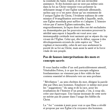
la conduite du Saint, Esprit, et de son invincible
assistance. Si des hommes qui ne sont pas même unis
dans la foi au Christ viennent vous présenter la
séduisante image d’une Église nationale allemande,
sachez que ce n’est autre chose qu’un reniement de
l’unique Église du Christ, l’évidente trahison de cette
mission d’évangélisation universelle à laquelle, seule,
une Église mondiale peut suffire et s’adapter. L’histoire
vécue par d’autres Églises nationales, leur
engourdissement, la façon dont elles ont été enchaînées
ou domestiquées par les pouvoirs terrestres prouvent la
stérilité sans espoir à laquelle est voué avec une
immanquable certitude tout sarment qui se sépare du cep
vivant de l’Église. Celui qui, dès le début, oppose à des
développements erronés de cette espèce un " Non "
vigilant et inexorable, celui-là sert non seulement la
pureté de sa foi au Christ, mais aussi la santé et la force
vitale de son peuple.
Pas de fausses interprétations des mots et
concepts sacrés
Il vous faudra veiller d’un oeil particulièrement attentif,
Vénérables Frères, à ce que les concepts religieux
fondamentaux ne viennent pas à être vidés de leur
contenu essentiel et détournés vers un sens profane.
" Révélation ", au sens chrétien du mot, désigne la parole
dite par Dieu aux hommes. Employer ce même mot pour
les " suggestions " du sang et de la race, pour les
irradiations de l’histoire d’un peuple, c’est, à coup sûr,
créer une équivoque. Une fausse monnaie de cette sorte
ne mérite pas de passer dans l’usage des fidèles du
Christ.
La " foi " consiste à tenir pour vrai ce que Dieu a révélé
et propose par son Église à la croyance des hommes.