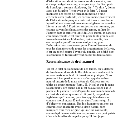
d’éducation morale et de formation du caractère, une
école qui exige beaucoup, mais pas trop. Le Dieu plein
de bonté, qui, comme législateur, dit : " Tu dois ", donne
aussi par Sa grâce " le pouvoir et le faire ". Laisser
inutilisées des forces de formation morale d’une
efficacité aussi profonde, les exclure même positivement
de l’éducation du peuple, c’est contribuer d’une façon
injustifiable à la sous-alimentation religieuse de la nation.
Livrer la morale à l’opinion subjective des hommes, qui
change suivant les fluctuations des temps, au lieu de
l’ancrer dans la sainte volonté du Dieu éternel et dans ses
commandements, c’est ouvrir la porte toute grande aux
forces destructrices. L’abandon, qui en résulte, des
éternels principes d’une morale objective, pour
l’éducation des consciences, pour l’ennoblissement de
tous les domaines et de toutes les organisations de la vie,
c’est un péché contre l’avenir du peuple, un péché dont
les générations futures devront goûter les fruits amers.
Reconnaissance du droit naturel
Tel est le fatal entraînement de nos temps, qu’il détache
du fondement divin de la Révélation, non seulement la
morale, mais aussi le droit théorique et pratique. Nous
pensons ici en particulier à ce qu’on appelle le droit
naturel, inscrit de la main même du Créateur sur les
tables du coeur humain (Rom., II, 14 sq) et que la saine
raison peut y lire quand elle n’est pas aveuglée par le
péché et la passion. C’est d’après les commandements de
ce droit de nature, que tout droit positif, de quelque
législateur qu’il vienne, peut être apprécié dans son
contenu moral et, par là même, dans l’autorité qu’il a
d’obliger en conscience. Des lois humaines qui sont en
contradiction insoluble avec le droit naturel sont
marquées d’un vice originel qu’aucune contrainte,
aucun déploiement extérieur de puissance ne peut guérir.
C’est à la lumière de ce principe qu’il faut juger