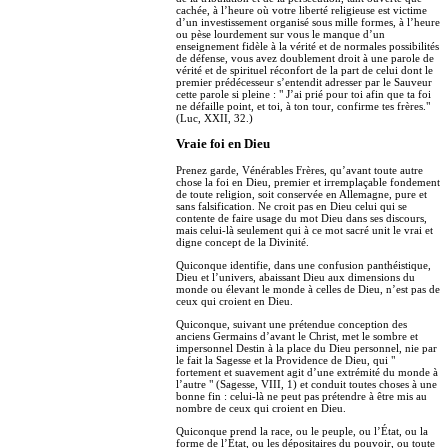
cachée, à l’heure où votre liberté religieuse est victime
d’un investissement organisé sous mille formes, à l’heure
ou pèse lourdement sur vous le manque d’un
enseignement fidèle à la vérité et de normales possibilités
de défense, vous avez doublement droit à une parole de
vérité et de spirituel réconfort de la part de celui dont le
premier prédécesseur s’entendit adresser par le Sauveur
cette parole si pleine : " J’ai prié pour toi afin que ta foi
ne défaille point, et toi, à ton tour, confirme tes frères."
(Luc, XXII, 32.)
Vraie foi en Dieu
Prenez garde, Vénérables Frères, qu’avant toute autre
chose la foi en Dieu, premier et irremplaçable fondement
de toute religion, soit conservée en Allemagne, pure et
sans falsification. Ne croit pas en Dieu celui qui se
contente de faire usage du mot Dieu dans ses discours,
mais celui-là seulement qui à ce mot sacré unit le vrai et
digne concept de la Divinité.
Quiconque identifie, dans une confusion panthéistique,
Dieu et l’univers, abaissant Dieu aux dimensions du
monde ou élevant le monde à celles de Dieu, n’est pas de
ceux qui croient en Dieu.
Quiconque, suivant une prétendue conception des
anciens Germains d’avant le Christ, met le sombre et
impersonnel Destin à la place du Dieu personnel, nie par
le fait la Sagesse et la Providence de Dieu, qui "
fortement et suavement agit d’une extrémité du monde à
l’autre " (Sagesse, VIII, 1) et conduit toutes choses à une
bonne fin : celui-là ne peut pas prétendre à être mis au
nombre de ceux qui croient en Dieu.
Quiconque prend la race, ou le peuple, ou l’État, ou la
forme de l’État, ou les dépositaires du pouvoir, ou toute