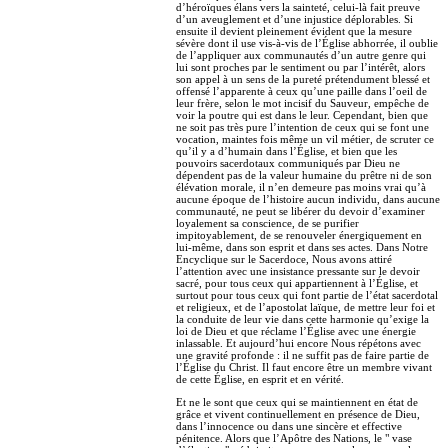
d’héroïques élans vers la sainteté, celui-là fait preuve
d’un aveuglement et d’une injustice déplorables. Si
ensuite il devient pleinement évident que la mesure
sévère dont il use vis-à-vis de l’Église abhorrée, il oublie
de l’appliquer aux communautés d’un autre genre qui
lui sont proches par le sentiment ou par l’intérêt, alors
son appel à un sens de la pureté prétendument blessé et
offensé l’apparente à ceux qu’une paille dans l’oeil de
leur frère, selon le mot incisif du Sauveur, empêche de
voir la poutre qui est dans le leur. Cependant, bien que
ne soit pas très pure l’intention de ceux qui se font une
vocation, maintes fois même un vil métier, de scruter ce
qu’il y a d’humain dans l’Église, et bien que les
pouvoirs sacerdotaux communiqués par Dieu ne
dépendent pas de la valeur humaine du prêtre ni de son
élévation morale, il n’en demeure pas moins vrai qu’à
aucune époque de l’histoire aucun individu, dans aucune
communauté, ne peut se libérer du devoir d’examiner
loyalement sa conscience, de se purifier
impitoyablement, de se renouveler énergiquement en
lui-même, dans son esprit et dans ses actes. Dans Notre
Encyclique sur le Sacerdoce, Nous avons attiré
l’attention avec une insistance pressante sur le devoir
sacré, pour tous ceux qui appartiennent à l’Église, et
surtout pour tous ceux qui font partie de l’état sacerdotal
et religieux, et de l’apostolat laïque, de mettre leur foi et
la conduite de leur vie dans cette harmonie qu’exige la
loi de Dieu et que réclame l’Église avec une énergie
inlassable. Et aujourd’hui encore Nous répétons avec
une gravité profonde : il ne suffit pas de faire partie de
l’Église du Christ. Il faut encore être un membre vivant
de cette Église, en esprit et en vérité.
Et ne le sont que ceux qui se maintiennent en état de
grâce et vivent continuellement en présence de Dieu,
dans l’innocence ou dans une sincère et effective
pénitence. Alors que l’Apôtre des Nations, le " vase