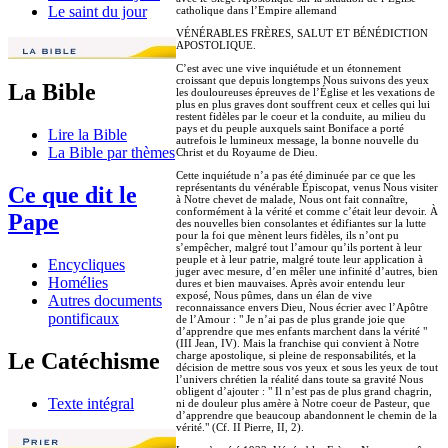
Le saint du jour
catholique dans l’Empire allemand
VÉNÉRABLES FRÈRES, SALUT ET BÉNÉDICTION
APOSTOLIQUE.
C’est avec une vive inquiétude et un étonnement
croissant que depuis longtemps Nous suivons des yeux
La Bible
les douloureuses épreuves de l’Église et les vexations de
plus en plus graves dont souffrent ceux et celles qui lui
restent fidèles par le coeur et la conduite, au milieu du
pays et du peuple auxquels saint Boniface a porté
Lire la Bible
autrefois le lumineux message, la bonne nouvelle du
La Bible par thèmes
Christ et du Royaume de Dieu.
Cette inquiétude n’a pas été diminuée par ce que les
représentants du vénérable Épiscopat, venus Nous visiter
Ce que dit le
à Notre chevet de malade, Nous ont fait connaître,
conformément à la vérité et comme c’était leur devoir. À
Pape
des nouvelles bien consolantes et édifiantes sur la lutte
pour la foi que mènent leurs fidèles, ils n’ont pu
s’empêcher, malgré tout l’amour qu’ils portent à leur
peuple et à leur patrie, malgré toute leur application à
Encycliques
juger avec mesure, d’en mêler une infinité d’autres, bien
Homélies
dures et bien mauvaises. Après avoir entendu leur
exposé, Nous pûmes, dans un élan de vive
Autres documents
reconnaissance envers Dieu, Nous écrier avec l’Apôtre
pontificaux
de l’Amour : " Je n’ai pas de plus grande joie que
d’apprendre que mes enfants marchent dans la vérité "
(III Jean, IV). Mais la franchise qui convient à Notre
Le Catéchisme
charge apostolique, si pleine de responsabilités, et la
décision de mettre sous vos yeux et sous les yeux de tout
l’univers chrétien la réalité dans toute sa gravité Nous
obligent d’ajouter : " Il n’est pas de plus grand chagrin,
Texte intégral
ni de douleur plus amère à Notre coeur de Pasteur, que
d’apprendre que beaucoup abandonnent le chemin de la
vérité." (Cf. II Pierre, II, 2).