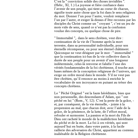
C’est la " conviction solide des choses invisibles ".
(Hebr., XI, 1.) La joyeuse et fière confiance dans
l’avenir de son peuple, qui tient au coeur de chacun,
signifie toute autre chose que la foi dans le sens religieux
du mot. Donner l’un pour l’autre, vouloir remplacer
l’un par l’autre, et exiger là-dessus d’être reconnu par les
disciples du Christ comme un " croyant ", c’est un jeu de
mots vide de sens, quand ce n’est pas la confusion
voulue des concepts, ou quelque chose de pire.
" Immortalité ",. dans le sens chrétien, veut dire :
continuation de la vie de l’homme après la mort
terrestre, dans sa personnalité individuelle, pour son
éternelle récompense, ou pour son éternel châtiment.
Quiconque ne veut désigner par le mot : " immortalité "
que la continuation ici-bas de la vie collective dans la
durée de son peuple pour un avenir d’une longueur
indéterminée, celui-là renverse et falsifie l’une des
vérités fondamentales de la foi chrétienne, il touche aux
bases mêmes de la conception religieuse de l’univers, qui
exige un ordre moral dans le monde. S’il ne veut pas
être chrétien, qu’il renonce au moins à enrichir le
vocabulaire de son incroyance en puisant au trésor des
concepts chrétiens.
Le " Péché Originel " est la faute héréditaire, bien que
non personnelle, des descendants d’Adam, qui " ont
péché en lui " (Rom., V, 12). C’est la perte de la grâce, -
et, par conséquent, de la vie éternelle, - jointe à la
propension au mal, que chacun doit, avec l’aide de la
grâce, de la pénitence, de la lutte, de l’effort moral,
refouler et surmonter. La passion et la mort du Fils de
Dieu ont racheté le monde de la malédiction héréditaire
du péché et de la mort. La foi à ces vérités, qui sont
aujourd’hui en butte, dans votre patrie, à la facile
raillerie des adversaires du Christ, appartient au contenu
inaliénable de la Religion chrétienne.