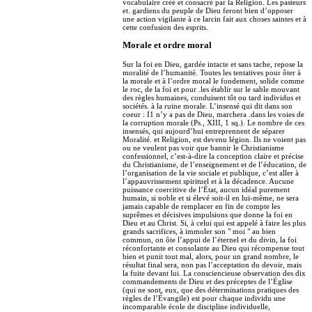
vocabulaire créé et consacré par la Religion. Les pasteurs
et. gardiens du peuple de Dieu feront bien d’opposer
une action vigilante à ce larcin fait aux choses saintes et à
cette confusion des esprits.
Morale et ordre moral
Sur la foi en Dieu, gardée intacte et sans tache, repose la
moralité de l’humanité. Toutes les tentatives pour ôter à
la morale et à l’ordre moral le fondement, solide comme
le roc, de la foi et pour .les établir sur le sable mouvant
des règles humaines, conduisent tôt ou tard individus et
sociétés. à la ruine morale. L’insensé qui dit dans son
coeur : I1 n’y a pas de Dieu, marchera .dans les voies de
la corruption morale (Ps., XIII, 1 sq.). Le nombre de ces
insensés, qui aujourd’hui entreprennent de séparer
Moralité. et Religion, est devenu légion. Ils ne voient pas
ou ne veulent pas voir que bannir le Christianisme
confessionnel, c’est-à-dire la conception claire et précise
du Christianisme, de l’enseignement et de l’éducation, de
l’organisation de la vie sociale et publique, c’est aller à
l’appauvrissement spirituel et à la décadence. Aucune
puissance coercitive de l’État, aucun idéal purement
humain, si noble et si élevé soit-il en lui-même, ne sera
jamais capable de remplacer en fin de compte les
suprêmes et décisives impulsions que donne la foi en
Dieu et au Christ. Si, à celui qui est appelé à faire les plus
grands sacrifices, à immoler son " moi " au bien
commun, on ôte l’appui de l’éternel et du divin, la foi
réconfortante et consolante au Dieu qui récompense tout
bien et punit tout mal, alors, pour un grand nombre, le
résultat final sera, non pas l’acceptation du devoir, mais
la fuite devant lui. La consciencieuse observation des dix
commandements de Dieu et des préceptes de l’Église
(qui ne sont, eux, que des déterminations pratiques des
règles de l’Évangile) est pour chaque individu une
incomparable école de discipline individuelle,