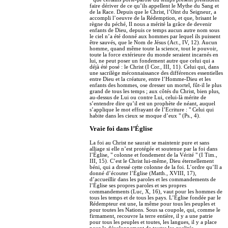
faire dériver de ce qu’ils appellent le Mythe du Sang et
de la Race. Depuis que le Christ, l’Oint du Seigneur, a
accompli l’oeuvre de la Rédemption, et que, brisant le
règne du péché, Il nous a mérité la grâce de devenir
enfants de Dieu, depuis ce temps aucun autre nom sous
le ciel n’a été donné aux hommes par lequel ils puissent
être sauvés, que le Nom de Jésus (Act., IV, 12). Aucun
homme, quand même toute la science, tout le pouvoir,
toute la force extérieure du monde seraient incarnés en
lui, ne peut poser un fondement autre que celui qui a
déjà été posé : le Christ (I Cor., III, 11). Celui qui, dans
une sacrilège méconnaissance des différences essentielles
entre Dieu et la créature, entre l’Homme-Dieu et les
enfants des hommes, ose dresser un mortel, fût-il le plus
grand de tous les temps ; aux côtés du Christ, bien plus,
au-dessus de Lui ou contre Lui, celui-là mérite de
s’entendre dire qu’il est un prophète de néant, auquel
s’applique le mot effrayant de l’Ecriture : " Celui qui
habite dans les cieux se moque d’eux " (Ps., 4).
Vraie foi dans l’Église
La foi au Christ ne saurait se maintenir pure et sans
alliage si elle n’est protégée et soutenue par la foi dans
l’Église, " colonne et fondement de la Vérité " (I Tim.,
III, 15). C’est le Christ lui-même, Dieu éternellement
béni, qui a dressé cette colonne de la foi. L’ordre qu’Il a
donné d’écouter l’Église (Matth., XVIII, 17),
d’accueillir dans les paroles et les commandements de
l’Église ses propres paroles et ses propres
commandements (Luc, X, 16), vaut pour les hommes de
tous les temps et de tous les pays. L’Église fondée par le
Rédempteur est une, la même pour tous les peuples et
pour toutes les Nations. Sous sa coupole, qui, comme le
firmament, recouvre la terre entière, il y a une patrie
pour tous les peuples et toutes, les langues, il y a place
pour le développement de toutes les qualités