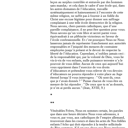
leçon au surplus contrôlée et entravée par des hommes
sans mandat,- et cela dans le cadre d’une école qui, dans
les autres domaines de l’éducation, travaille
systématiquement et haineusement à l’encontre de cette
même religion, ne suffit pas à fournir à un fidèle du
Christ une excuse légitime pour donner son suffrage
complaisant à une telle école destructrice de la religion.
Nous savons, chers parents catholiques, que d’une
pareille complaisance, il ne peut être question pour vous.
Nous savons qu’un vote libre et secret parmi vous
équivaudrait à un plébiscite victorieux en faveur de
l’école confessionnelle. Et c’est pourquoi Nous ne Nous
lasserons jamais de représenter franchement aux autorités
responsables et l’iniquité des mesures de contrainte
employées jusqu’à présent et le devoir de respecter la
liberté de l’éducation. Cependant, n’oubliez jamais ceci :
de la responsabilité qui, par la volonté de Dieu, vous lie
vis-à-vis de vos enfants, nulle puissance terrestre n’a le
pouvoir de vous délier. Aucun de ceux qui aujourd’hui
vous oppriment dans l’exercice de vos droits
d’éducateurs et prétendent vous relever de vos devoirs
d’éducateurs ne pourra répondre à votre place au Juge
éternel lorsqu’il vous interrogera : " Où sont-ils, ceux
que je t’avais donnés ? " Puisse chacun de vous être en
mesure de lui répondre : " De ceux que tu m’as donnés,
je n’en ai perdu aucun." (Jean, XVIII, 9.)
*
**
Vénérables Frères, Nous en sommes certain, les paroles
que dans une heure décisive Nous vous adressons, à
vous et, par vous, aux catholiques de l’empire allemand,
trouveront dans les coeurs et dans les actes de Nos fidèles
enfants l’écho qui doit répondre à la tendre sollicitude
du Père commun. S’il est une chose que Nous implorons